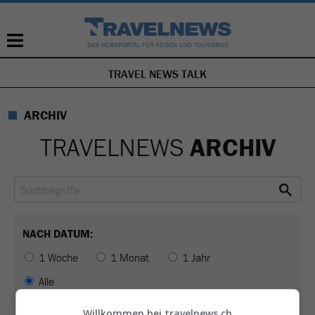
TRAVEL NEWS TALK
NAVIGATION
ÜBERSPRINGEN
ARCHIV
TRAVELNEWS
ARCHIV
NACH DATUM:
1 Woche
1 Monat
1 Jahr
Alle
oder von
Willkommen bei travelnews.ch