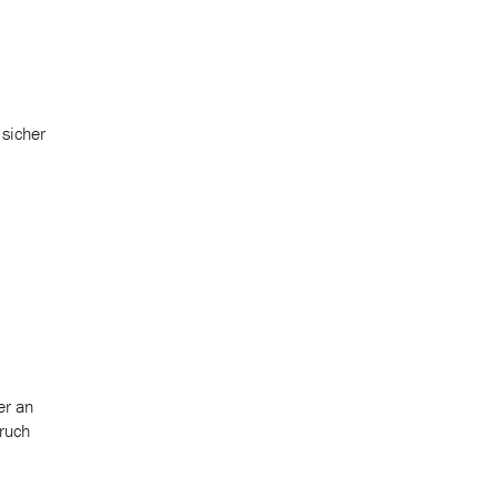
 sicher
er an
pruch