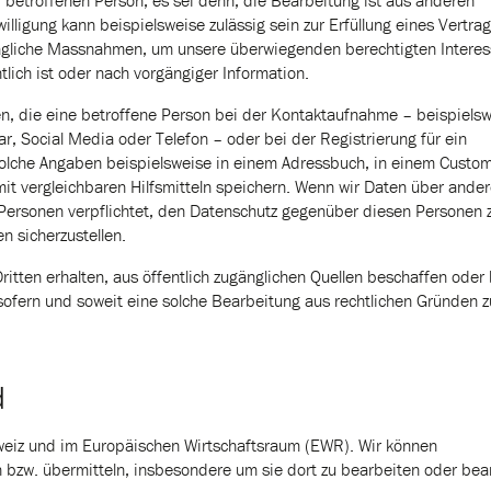
 betroffenen Person, es sei denn, die Bearbeitung ist aus anderen
lligung kann beispielsweise zulässig sein zur Erfüllung eines Vertra
ragliche Massnahmen, um unsere überwiegenden berechtigten Interes
lich ist oder nach vorgängiger Information.
, die eine betroffene Person bei der Kontaktaufnahme – beispiels
ar, Social Media oder Telefon – oder bei der Registrierung für ein
n solche Angaben beispielsweise in einem Adressbuch, in einem Custom
 vergleichbaren Hilfsmitteln speichern. Wenn wir Daten über ande
 Personen verpflichtet, den Datenschutz gegenüber diesen Personen 
n sicherzustellen.
itten erhalten, aus öffentlich zugänglichen Quellen beschaffen oder 
sofern und soweit eine solche Bearbeitung aus rechtlichen Gründen z
d
weiz und im Europäischen Wirtschaftsraum (EWR). Wir können
 bzw. übermitteln, insbesondere um sie dort zu bearbeiten oder bea