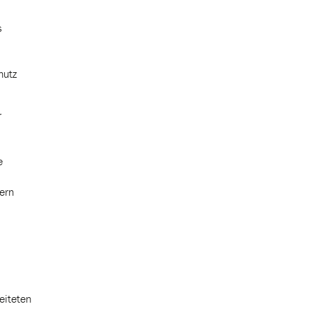
s
hutz
r
e
fern
eiteten