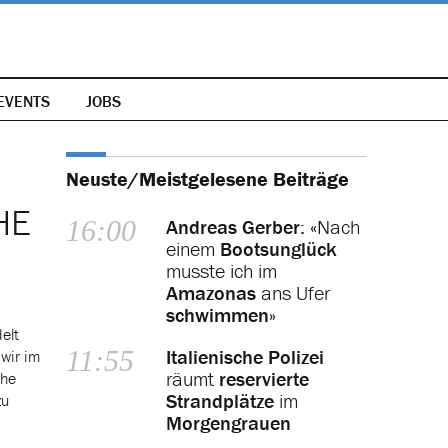
EVENTS
JOBS
Neuste/Meistgelesene Beiträge
HE
16:00
Andreas Gerber
: «Nach
einem
Bootsunglück
musste ich im
Amazonas
ans Ufer
schwimmen
»
elt
11:55
Italienische Polizei
 wir im
räumt
reservierte
che
Strandplätze
im
zu
Morgengrauen