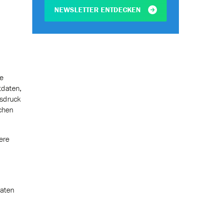
NEWSLETTER ENTDECKEN
ie
tdaten,
usdruck
ichen
ere
daten