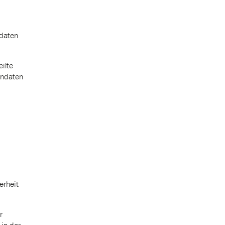
ndaten
ilte
endaten
erheit
r