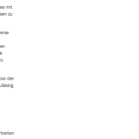
ges mit
sen zu
weise
er-
re
zu
bei der
ulässig
rbeiten