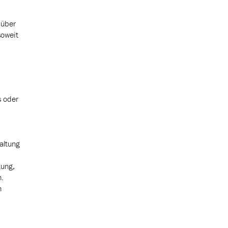
 über
soweit
s oder
altung
tung,
n.
m