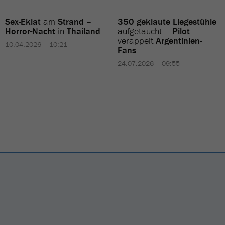
Sex-Eklat
am
Strand
–
350 geklaute Liegestühle
Horror-Nacht
in
Thailand
aufgetaucht –
Pilot
veräppelt
Argentinien-
10.04.2026 – 10:21
Fans
24.07.2026 – 09:55