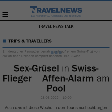
TRAVEL NEWS TALK
NAVIGATION
ÜBERSPRINGEN
TRIPS & TRAVELLERS
Ein deutscher Passagier benahm sich auf einem Swiss-Flug von
Zürich nach Dresden komplett daneben. Bild: Swiss
Sex-Grüsel
in
Swiss-
Flieger
–
Affen-Alarm
am
Pool
28.03.2025 – 10:09
Auch das ist diese Woche in den Tourismushochburgen