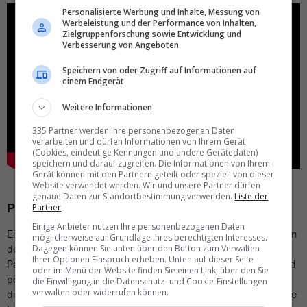
Personalisierte Werbung und Inhalte, Messung von
Werbeleistung und der Performance von Inhalten,
Zielgruppenforschung sowie Entwicklung und
Verbesserung von Angeboten
Speichern von oder Zugriff auf Informationen auf
einem Endgerät
Weitere Informationen
335 Partner werden Ihre personenbezogenen Daten
verarbeiten und dürfen Informationen von Ihrem Gerät
(Cookies, eindeutige Kennungen und andere Gerätedaten)
speichern und darauf zugreifen. Die Informationen von Ihrem
Gerät können mit den Partnern geteilt oder speziell von dieser
Website verwendet werden. Wir und unsere Partner dürfen
genaue Daten zur Standortbestimmung verwenden.
Liste der
Pilot verweigert Start wegen Pöbel-Passagier
Partner
Einige Anbieter nutzen Ihre personenbezogenen Daten
Ein 53-jähriger Deutscher verhinderte mit aggressivem Verhalten
möglicherweise auf Grundlage ihres berechtigten Interesses.
den pünktlichen Start einer Boeing 737 ab Bremen Richtung
Dagegen können Sie unten über den Button zum Verwalten
Ihrer Optionen Einspruch erheben. Unten auf dieser Seite
Palma de Mallorca. Der Mann ignorierte Sicherheitshinweise und
oder im Menü der Website finden Sie einen Link, über den Sie
pöbelte die Kabinen-Crew derart an, dass der Pilot kurzerhand
die Einwilligung in die Datenschutz- und Cookie-Einstellungen
verwalten oder widerrufen können.
die Startposition verliess und zum Gate zurückrollte. Dort wartete