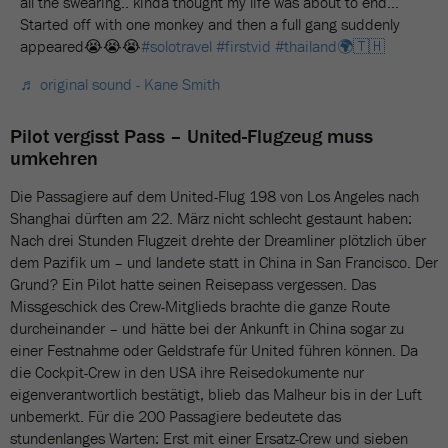
all the swearing.. kinda thought my life was about to end…
Started off with one monkey and then a full gang suddenly
appeared😭😭😭
#solotravel
#firstvid
#thailand🌍🇹🇭
♬ original sound - Kane Smith
Pilot vergisst Pass – United-Flugzeug muss
umkehren
Die Passagiere auf dem United-Flug 198 von Los Angeles nach
Shanghai dürften am 22. März nicht schlecht gestaunt haben:
Nach drei Stunden Flugzeit drehte der Dreamliner plötzlich über
dem Pazifik um – und landete statt in China in San Francisco. Der
Grund? Ein Pilot hatte seinen Reisepass vergessen. Das
Missgeschick des Crew-Mitglieds brachte die ganze Route
durcheinander – und hätte bei der Ankunft in China sogar zu
einer Festnahme oder Geldstrafe für United führen können. Da
die Cockpit-Crew in den USA ihre Reisedokumente nur
eigenverantwortlich bestätigt, blieb das Malheur bis in der Luft
unbemerkt. Für die 200 Passagiere bedeutete das
stundenlanges Warten: Erst mit einer Ersatz-Crew und sieben