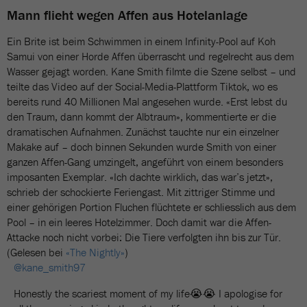
Mann flieht wegen Affen aus Hotelanlage
Ein Brite ist beim Schwimmen in einem Infinity-Pool auf Koh
Samui von einer Horde Affen überrascht und regelrecht aus dem
Wasser gejagt worden. Kane Smith filmte die Szene selbst – und
teilte das Video auf der Social-Media-Plattform Tiktok, wo es
bereits rund 40 Millionen Mal angesehen wurde. «Erst lebst du
den Traum, dann kommt der Albtraum», kommentierte er die
dramatischen Aufnahmen. Zunächst tauchte nur ein einzelner
Makake auf – doch binnen Sekunden wurde Smith von einer
ganzen Affen-Gang umzingelt, angeführt von einem besonders
imposanten Exemplar. «Ich dachte wirklich, das war’s jetzt»,
schrieb der schockierte Feriengast. Mit zittriger Stimme und
einer gehörigen Portion Fluchen flüchtete er schliesslich aus dem
Pool – in ein leeres Hotelzimmer. Doch damit war die Affen-
Attacke noch nicht vorbei: Die Tiere verfolgten ihn bis zur Tür.
(Gelesen bei
«The Nightly»
)
@kane_smith97
Honestly the scariest moment of my life😭😭 I apologise for