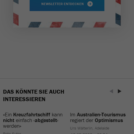
NEWSLETTER ENTDECKEN
DAS KÖNNTE SIE AUCH
INTERESSIEREN
«Ein
Kreuzfahrtschiff
kann
Im
Australien-Tourismus
nicht
einfach
‹abgestellt›
regiert der
Optimismus
werden»
Urs Wälterlin, Adelaide
Reto Suter