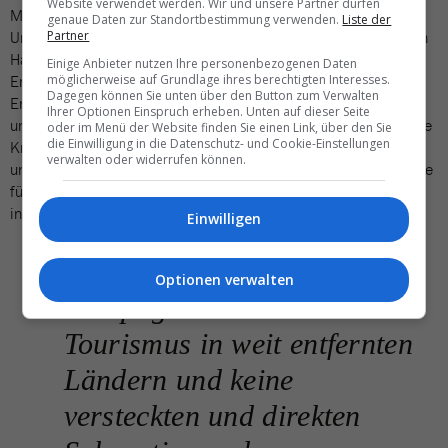
Website verwendet werden. Wir und unsere Partner dürfen
Mit 40 Millionen liesse sich hierfür schon einiges tun. All jenen
genaue Daten zur Standortbestimmung verwenden.
Liste der
Unternehmen, die während der Coronakrise von der öffentlichen
Partner
Hand grosszügig unterstützt wurden, ist eine nachhaltige
Einige Anbieter nutzen Ihre personenbezogenen Daten
Entwicklung in den Recovery-Plan zu schreiben: Klimaschutz,
möglicherweise auf Grundlage ihres berechtigten Interesses.
Dagegen können Sie unten über den Button zum Verwalten
Energieeffizienz, Abfallminimierung, Biodiversität,
Ihrer Optionen Einspruch erheben. Unten auf dieser Seite
umweltschonende Mobilität, faire Arbeitsbedingungen, regionale
oder im Menü der Website finden Sie einen Link, über den Sie
die Einwilligung in die Datenschutz- und Cookie-Einstellungen
Kreisläufe, Chancengleichheit, usw. Dies gilt speziell für Airlines
verwalten oder widerrufen können.
und Flughäfen. Sie müssen endlich externe Kosten insbesondere
für ihren Treibhausgasausstoss internalisieren und reale Preise
inkl. CO2-Abgabe erheben.
Einwilligen
«Keine 40-Millionen-
Optionen verwalten
Kampagne von Schweiz
Tourismus in weit entfernten
Ländern und keine
versteckten und direkten