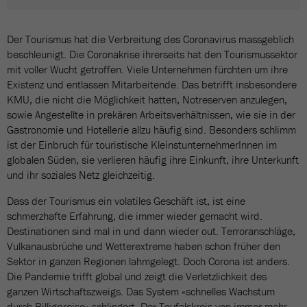
Der Tourismus hat die Verbreitung des Coronavirus massgeblich
beschleunigt. Die Coronakrise ihrerseits hat den Tourismussektor
mit voller Wucht getroffen. Viele Unternehmen fürchten um ihre
Existenz und entlassen Mitarbeitende. Das betrifft insbesondere
KMU, die nicht die Möglichkeit hatten, Notreserven anzulegen,
sowie Angestellte in prekären Arbeitsverhältnissen, wie sie in der
Gastronomie und Hotellerie allzu häufig sind. Besonders schlimm
ist der Einbruch für touristische KleinstunternehmerInnen im
globalen Süden, sie verlieren häufig ihre Einkunft, ihre Unterkunft
und ihr soziales Netz gleichzeitig.
Dass der Tourismus ein volatiles Geschäft ist, ist eine
schmerzhafte Erfahrung, die immer wieder gemacht wird.
Destinationen sind mal in und dann wieder out. Terroranschläge,
Vulkanausbrüche und Wetterextreme haben schon früher den
Sektor in ganzen Regionen lahmgelegt. Doch Corona ist anders.
Die Pandemie trifft global und zeigt die Verletzlichkeit des
ganzen Wirtschaftszweigs. Das System «schnelles Wachstum
durch Billigpreise» schlingert. Der Teufelskreis von immer mehr,