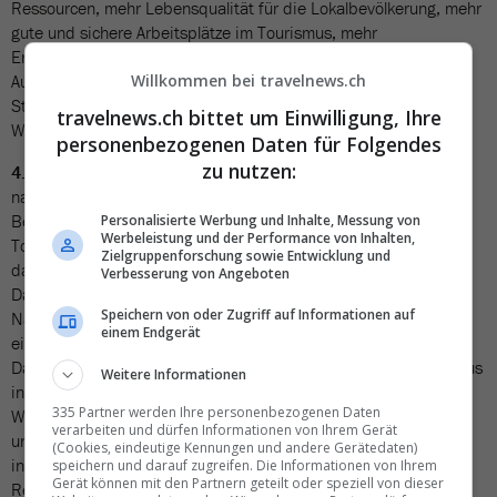
Ressourcen, mehr Lebensqualität für die Lokalbevölkerung, mehr
gute und sichere Arbeitsplätze im Tourismus, mehr
Erlebnisqualität für die Reisenden – auch durch einen engeren
Austausch mit der Lokalbevölkerung – und mehr wirtschaftliche
Willkommen bei travelnews.ch
Stabilität für die Region. Bisherige Strategien ignorieren den
travelnews.ch bittet um Einwilligung, Ihre
Widerspruch von Nachhaltigkeit und Dauerwachstum.
personenbezogenen Daten für Folgendes
zu nutzen:
4. Kohärent umsetzen:
Zu einer kohärenten Umsetzung einer
nachhaltigen Tourismusstrategie gehört die Ermittlung und
Berücksichtigung der Tragfähigkeit einer Destination: Wie viele
Personalisierte Werbung und Inhalte, Messung von
Werbeleistung und der Performance von Inhalten,
Touristinnen und Touristen verträgt eine Region maximal, ohne
Zielgruppenforschung sowie Entwicklung und
dass Umwelt, soziales Gefüge oder Kultur Schaden nehmen?
Verbesserung von Angeboten
Danach gilt es, nachhaltige Urlaubs- und Freizeitmodelle in der
Speichern von oder Zugriff auf Informationen auf
Nähe zu fördern und Subventionen für Tourismusformen, die
einem Endgerät
einer nachhaltigen Entwicklung im Weg stehen, zurückzufahren.
Das heisst: keine 40-Millionen-Kampagne von Schweiz Tourismus
Weitere Informationen
in weit entfernten Ländern (für KurzbesucherInnen, die wenig
335 Partner werden Ihre personenbezogenen Daten
Wertschöpfung und viel CO2 generieren) und keine versteckten
verarbeiten und dürfen Informationen von Ihrem Gerät
und direkten Subventionen der Billigfliegerei. Stattdessen
(Cookies, eindeutige Kennungen und andere Gerätedaten)
investieren in die Weiterbildung für die qualifizierte Beratung in
speichern und darauf zugreifen. Die Informationen von Ihrem
Gerät können mit den Partnern geteilt oder speziell von dieser
Reisebüros und die nachhaltige Entwicklung von Destinationen.