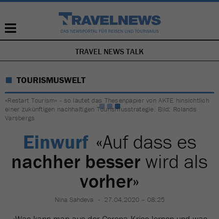
TRAVEL NEWS TALK
NAVIGATION
ÜBERSPRINGEN
TOURISMUSWELT
«Restart Tourism» - so lautet das Thesenpapier von AKTE hinsichtlich
einer zukünftigen nachhaltigen Tourismusstrategie. Bild: Rolands
Varsbergs
Einwurf
«Auf dass es
nachher besser
wird als
vorher
»
Nina Sahdeva
27.04.2020 – 08:25
«Was kann man aus der Corona-Krise lernen und was