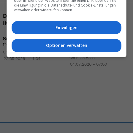
oder im Menü der Website finden Sie einen Link, über den Sie
die Einwilligung in die Datenschutz- und Cookie-Einstellungen
verwalten oder widerrufen können.
DAS KÖNNTE SIE AUCH
INTERESSIEREN
Einwilligen
Sunny Cars
im
Hoch
–
Tipps
für
Safari-Neulinge
:
trotz
turbulenter Monate
Weite
,
Wein
und
wilde
Optionen verwalten
Tiere
Gregor Waser
Christian Haas
22.05.2026 – 11:04
04.07.2026 – 07:00