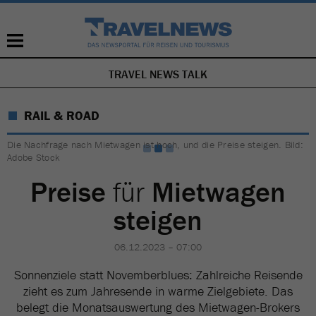
TRAVEL NEWS TALK
NAVIGATION
ÜBERSPRINGEN
RAIL & ROAD
Die Nachfrage nach Mietwagen ist hoch, und die Preise steigen. Bild:
Adobe Stock
Preise
für
Mietwagen
steigen
06.12.2023 – 07:00
Sonnenziele statt Novemberblues: Zahlreiche Reisende
zieht es zum Jahresende in warme Zielgebiete. Das
belegt die Monatsauswertung des Mietwagen-Brokers