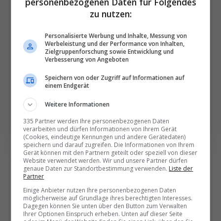
personenbezogenen Daten für Folgendes
Die wichtigsten und
zu nutzen:
besten News direkt in
Ihr E‑Mail-Postfach
Personalisierte Werbung und Inhalte, Messung von
Werbeleistung und der Performance von Inhalten,
Zielgruppenforschung sowie Entwicklung und
Verbesserung von Angeboten
Täglich oder wöchentlich, mit mehr Insights oder
weniger. Bei Travel­news haben Sie die Wahl.
Speichern von oder Zugriff auf Informationen auf
einem Endgerät
NEWSLETTER ENTDECKEN
Weitere Informationen
335 Partner werden Ihre personenbezogenen Daten
verarbeiten und dürfen Informationen von Ihrem Gerät
(Cookies, eindeutige Kennungen und andere Gerätedaten)
speichern und darauf zugreifen. Die Informationen von Ihrem
Gerät können mit den Partnern geteilt oder speziell von dieser
Website verwendet werden. Wir und unsere Partner dürfen
genaue Daten zur Standortbestimmung verwenden.
Liste der
Partner
Einige Anbieter nutzen Ihre personenbezogenen Daten
möglicherweise auf Grundlage ihres berechtigten Interesses.
Dagegen können Sie unten über den Button zum Verwalten
Ihrer Optionen Einspruch erheben. Unten auf dieser Seite