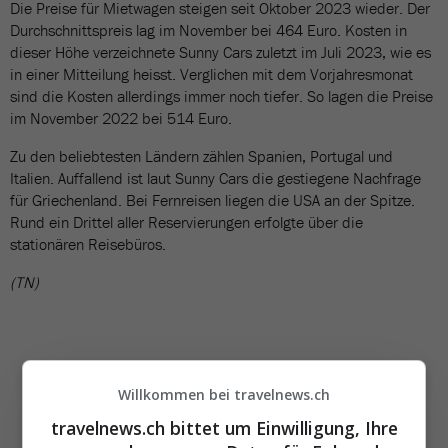
Die Preise für Mietwagen steigen seit Oktober 2023 wieder. Der
Durchschnittspreis lag im November bei 464 Euro. Kosten in
dieser Höhe verzeichnete Sunny Cars zuletzt im Juli 2023, wie es
in einer Mitteilung heisst. Verglichen mit dem Vorjahresmonat
sind die Kosten allerdings immer noch tiefer. So lagen die Preise
im November 2022 bei 514 Euro.
Zu den beliebtesten Ländern zählen Spanien, Portugal und
Italien. Auffallend ist laut Sunny Cars die gestiegene Nachfrage
für Griechenland. Bei Fernreisen liegen die USA an der Spitze.
Rund ein Drittel aller Reservierungen erfolgte über die
stationären Reisebüros.
(TN)
Willkommen bei travelnews.ch
travelnews.ch bittet um Einwilligung, Ihre