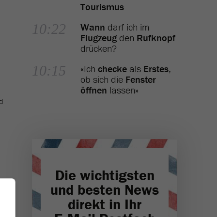
Tourismus
10:22
Wann
darf ich im
Flugzeug
den
Rufknopf
drücken?
10:15
«Ich
checke
als
Erstes
,
ob sich die
Fenster
öffnen
lassen»
d
Die wichtigsten
und besten News
direkt in Ihr