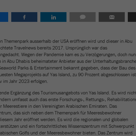
en Themenpark ausserhalb der USA eröffnen wird und dieser in Abu
chtete Travelnews bereits 2017. Ursprünglich war das
angedacht. Wegen der Pandemie kam es zu Verzögerungen, doch nun
ein in Abu Dhabis beheimateter Anbieter aus der Unterhaltungsbranche
Seaworld Parks & Entertainment bekannt gegeben, dass der Bau des
uesten Megaprojekts auf Yas Island, zu 90 Prozent abgeschlossen ist
v im Jahr 2023 erfolgen.
ende Ergänzung des Tourismusangebots von Yas Island. Es wird nich
ndern umfasst auch das erste Forschungs-, Rettungs-, Rehabilitation
 Meerestiere in den Vereinigten Arabischen Emiraten. Das
entrum, das sich neben dem Themenpark für Meeresbewohner
 diesem Jahr eröffnet werden. Es wird die regionalen und globalen
rstützen und ein fortschrittliches Wissenszentrum mit Schwerpunkt
abischen Golfs und der Meeresbewohner bieten. Das Zentrum wird