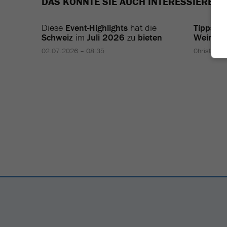
DAS KÖNNTE SIE AUCH INTERESSIEREN
Diese
Event-Highlights
hat die
Tipps
fü
Schweiz
im
Juli 2026
zu
bieten
Wein
un
02.07.2026 – 08:35
Christian 