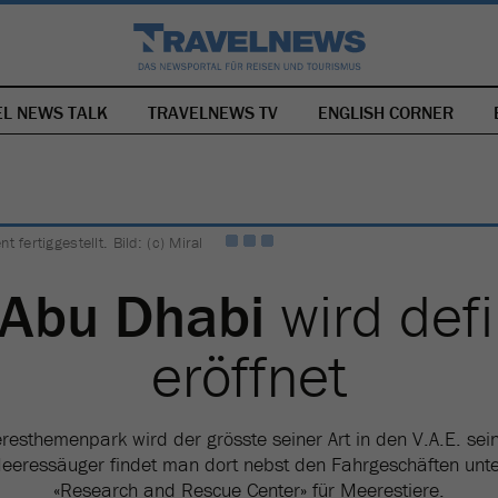
EL NEWS TALK
TRAVELNEWS TV
NAVIGATION
ENGLISH CORNER
ÜBERSPRINGEN
fertiggestellt. Bild: (c) Miral
 Abu Dhabi
wird defi
eröffnet
sthemenpark wird der grösste seiner Art in den V.A.E. sei
Meeressäuger findet man dort nebst den Fahrgeschäften unt
«Research and Rescue Center» für Meerestiere.