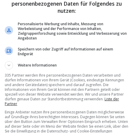
personenbezogenen Daten für Folgendes zu
nutzen:
rld Abu Dhabi wird mehr als 58 Millionen Liter Wasser enthalten und
restieren beherbergen, darunter Haie, Fischschwärme, Mantarochen,
en, Amphibien und wirbellose Tiere sowie Hunderte von Vögel, darunt
Personalisierte Werbung und Inhalte, Messung von
Werbeleistung und der Performance von Inhalten,
r und Flamingos. Entsprechend dem Versprechen von Seaworld werd
Zielgruppenforschung sowie Entwicklung und Verbesserung von
 wie dies noch teils in anderen Seaworld-Parks der Fall ist, was nun
Angeboten
t (
Travelnews berichtete
).
Speichern von oder Zugriff auf Informationen auf einem
Endgerät
Weitere Informationen
335 Partner werden Ihre personenbezogenen Daten verarbeiten und
dürfen Informationen von Ihrem Gerät (Cookies, eindeutige Kennungen
und andere Gerätedaten) speichern und darauf zugreifen. Die
Informationen von Ihrem Gerät können mit den Partnern geteilt oder
speziell von dieser Website verwendet werden. Wir und unsere Partner
dürfen genaue Daten zur Standortbestimmung verwenden.
Liste der
Partner
Einige Anbieter nutzen Ihre personenbezogenen Daten möglicherweise
auf Grundlage ihres berechtigten Interesses. Dagegen können Sie unten
über den Button zum Verwalten Ihrer Optionen Einspruch erheben. Unten
auf dieser Seite oder im Menü der Website finden Sie einen Link, über den
Sie die Einwilligung in die Datenschutz- und Cookie-Einstellungen