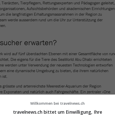
 Tierärzten, Tierpflegern, Rettungsexperten und Pädagogen geleitet,
torganisationen, Aufsichtsbehörden und akademischen Einrichtungen
m die langfristigen Erhaltungsmassnahmen in der Region zu
team werde ausserdem rund um die Uhr zur Unterstützung der
hen.
sucher erwarten?
 wird auf fünf überdachten Ebenen mit einer Gesamtfläche von run
htet. Die eigens für die Tiere des SeaWorld Abu Dhabi errichteten
e werden unter Verwendung der neuesten Technologien entworfen
rn eine dynamische Umgebung zu bieten, die ihrem natürlichen
ist.
s grösste und artenreichste Meerestier-Aquarium der Region
ve Exponaten und natürlich auch Fahrgeschäfte. Ein zentraler «One
verschiedene Meeresumgebungen im gesamten Park verbinden. In
e erleben Gäste Geschichten über den Ozean, die in einem
Willkommen bei travelnews.ch
lebnis präsentiert werden, das sie von einem Ort zum anderen
travelnews.ch bittet um Einwilligung, Ihre
die vielfältigen Meereslebewesen kennenlernen.