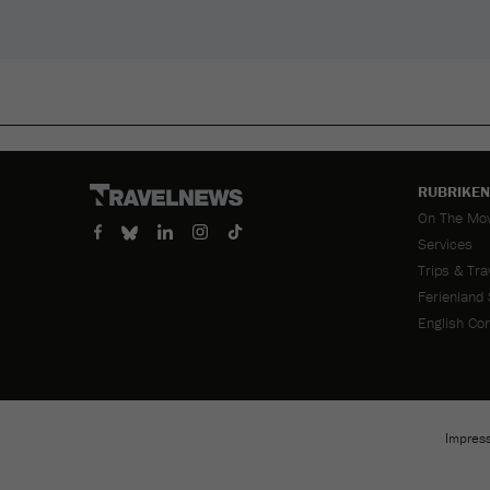
RUBRIKEN
Navigation
On The Mo
überspring
Services
Trips & Tra
Ferienland
English Co
Impres