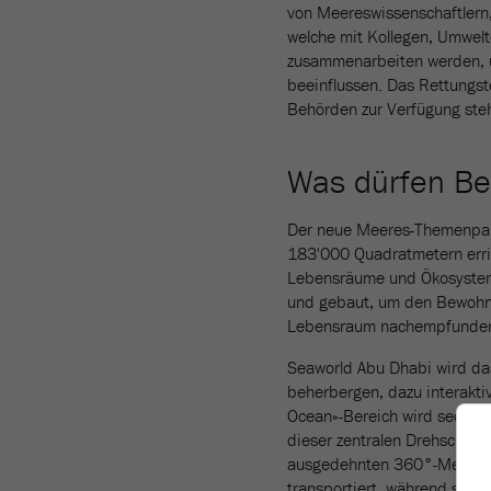
von Meereswissenschaftlern,
welche mit Kollegen, Umwel
zusammenarbeiten werden, u
beeinflussen. Das Rettungs
Behörden zur Verfügung ste
Was dürfen Be
Der neue Meeres-Themenpark
183'000 Quadratmetern erric
Lebensräume und Ökosystem
und gebaut, um den Bewohne
Lebensraum nachempfunden 
Seaworld Abu Dhabi wird da
beherbergen, dazu interakti
Ocean»-Bereich wird sechs 
dieser zentralen Drehscheib
ausgedehnten 360°-Mediener
transportiert, während sie 