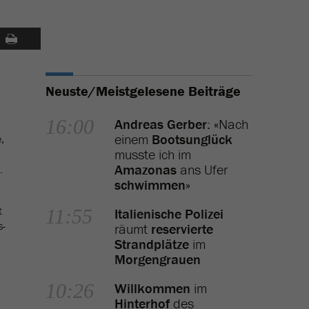
Neuste/Meistgelesene Beiträge
16:00
Andreas Gerber
: «Nach
einem
Bootsunglück
,
musste ich im
Amazonas
ans Ufer
.
schwimmen
»
t
11:55
Italienische Polizei
s-
räumt
reservierte
Strandplätze
im
Morgengrauen
10:26
Willkommen
im
Hinterhof
des