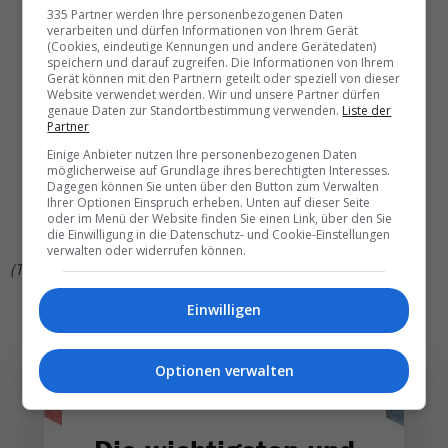
Entwicklung neuer nachhaltiger Tourismusangebote
335 Partner werden Ihre personenbezogenen Daten
verarbeiten und dürfen Informationen von Ihrem Gerät
Zusammenarbeit mit Unternehmen, Behörden und
(Cookies, eindeutige Kennungen und andere Gerätedaten)
kommunalen Partnern, um die wirtschaftliche Rentabilität
speichern und darauf zugreifen. Die Informationen von Ihrem
von
Gerät können mit den Partnern geteilt oder speziell von dieser
Website verwendet werden. Wir und unsere Partner dürfen
Tourismusinvestitionen und die Entwicklung des
genaue Daten zur Standortbestimmung verwenden.
Liste der
Arbeitskräftepotentials sicherzustellen
Partner
Regelmässige Messungen und Vergleichsstudien
Einige Anbieter nutzen Ihre personenbezogenen Daten
Minimierung des Energie- und Wasserverbrauchs sowie
möglicherweise auf Grundlage ihres berechtigten Interesses.
des Abfallaufkommens in der gesamten Destination
Dagegen können Sie unten über den Button zum Verwalten
Ihrer Optionen Einspruch erheben. Unten auf dieser Seite
Respektierung und Schutz der lokalen Kultur und
oder im Menü der Website finden Sie einen Link, über den Sie
Gemeinschaften
die Einwilligung in die Datenschutz- und Cookie-Einstellungen
verwalten oder widerrufen können.
(TN)
Einwilligen
Optionen verwalten