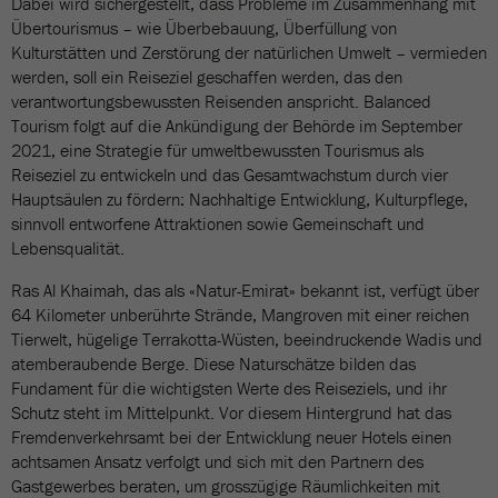
Dabei wird sichergestellt, dass Probleme im Zusammenhang mit
Übertourismus – wie Überbebauung, Überfüllung von
Kulturstätten und Zerstörung der natürlichen Umwelt – vermieden
werden, soll ein Reiseziel geschaffen werden, das den
verantwortungsbewussten Reisenden anspricht. Balanced
Tourism folgt auf die Ankündigung der Behörde im September
2021, eine Strategie für umweltbewussten Tourismus als
Reiseziel zu entwickeln und das Gesamtwachstum durch vier
Hauptsäulen zu fördern: Nachhaltige Entwicklung, Kulturpflege,
sinnvoll entworfene Attraktionen sowie Gemeinschaft und
Lebensqualität.
Ras Al Khaimah, das als «Natur-Emirat» bekannt ist, verfügt über
64 Kilometer unberührte Strände, Mangroven mit einer reichen
Tierwelt, hügelige Terrakotta-Wüsten, beeindruckende Wadis und
atemberaubende Berge. Diese Naturschätze bilden das
Fundament für die wichtigsten Werte des Reiseziels, und ihr
Schutz steht im Mittelpunkt. Vor diesem Hintergrund hat das
Fremdenverkehrsamt bei der Entwicklung neuer Hotels einen
achtsamen Ansatz verfolgt und sich mit den Partnern des
Gastgewerbes beraten, um grosszügige Räumlichkeiten mit