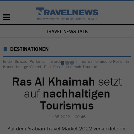
TRAVEL NEWS TALK
NAVIGATION
ÜBERSPRINGEN
DESTINATIONEN
In der Suwaidi-Perlenfarm werden noch immer einheimische Perlen in
Handarbeit gezüchtet. Bild: Ras Al Khaimah Tourism
Ras Al Khaimah
setzt
auf
nachhaltigen
Tourismus
11.05.2022 – 09:46
Auf dem Arabian Travel Market 2022 verkündete die