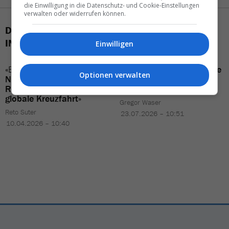
die Einwilligung in die Datenschutz- und Cookie-Einstellungen
verwalten oder widerrufen können.
DAS KÖNNTE SIE AUCH
INTERESSIEREN
Einwilligen
«Ein
Durchbruch
für
«KI-Tools
würfeln oft
Dinge
Optionen verwalten
Norwegen
– und ein
zusammen, da wird ein
Reality-Check
für die
Haufen halluziniert»
globale Kreuzfahrt
»
Gregor Waser
Reto Suter
23.07.2026 – 10:51
10.04.2026 – 10:40