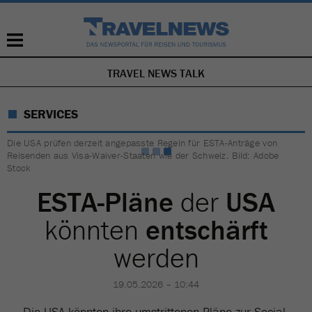
TRAVEL NEWS TALK
NAVIGATION
ÜBERSPRINGEN
SERVICES
Die USA prüfen derzeit angepasste Regeln für ESTA-Anträge von
Reisenden aus Visa-Waiver-Staaten wie der Schweiz. Bild: Adobe
Stock
ESTA-Pläne
der
USA
könnten
entschärft
werden
19.05.2026 – 10:44
Die USA könnten ihre umstrittenen Pläne zur Social-