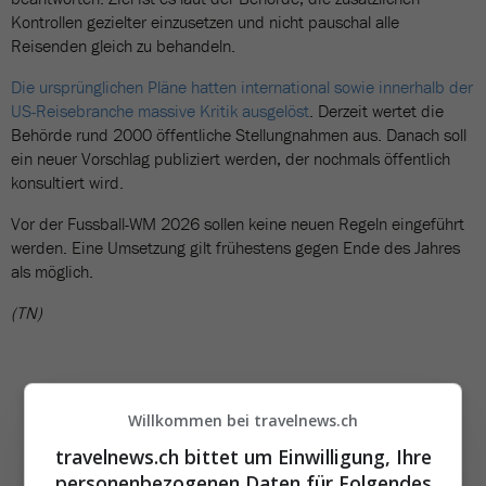
Kontrollen gezielter einzusetzen und nicht pauschal alle
Reisenden gleich zu behandeln.
Die ursprünglichen Pläne hatten international sowie innerhalb der
US-Reisebranche massive Kritik ausgelöst
. Derzeit wertet die
Behörde rund 2000 öffentliche Stellungnahmen aus. Danach soll
ein neuer Vorschlag publiziert werden, der nochmals öffentlich
konsultiert wird.
Vor der Fussball-WM 2026 sollen keine neuen Regeln eingeführt
werden. Eine Umsetzung gilt frühestens gegen Ende des Jahres
als möglich.
(TN)
Willkommen bei travelnews.ch
travelnews.ch bittet um Einwilligung, Ihre
personenbezogenen Daten für Folgendes