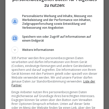
Die wichtigsten und
zu nutzen:
besten News direkt in
Personalisierte Werbung und Inhalte, Messung von
Ihr E‑Mail-Postfach
Werbeleistung und der Performance von Inhalten,
Zielgruppenforschung sowie Entwicklung und
Verbesserung von Angeboten
Täglich oder wöchentlich, mit mehr Insights oder
Speichern von oder Zugriff auf Informationen auf
weniger. Bei Travel­news haben Sie die Wahl.
einem Endgerät
Weitere Informationen
NEWSLETTER ENTDECKEN
335 Partner werden Ihre personenbezogenen Daten
verarbeiten und dürfen Informationen von Ihrem Gerät
(Cookies, eindeutige Kennungen und andere Gerätedaten)
speichern und darauf zugreifen. Die Informationen von Ihrem
Gerät können mit den Partnern geteilt oder speziell von dieser
Website verwendet werden. Wir und unsere Partner dürfen
genaue Daten zur Standortbestimmung verwenden.
Liste der
Partner
Einige Anbieter nutzen Ihre personenbezogenen Daten
möglicherweise auf Grundlage ihres berechtigten Interesses.
Dagegen können Sie unten über den Button zum Verwalten
Ihrer Optionen Einspruch erheben. Unten auf dieser Seite
oder im Menü der Website finden Sie einen Link, über den Sie