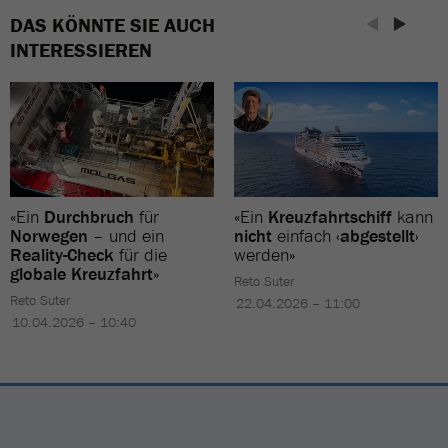
DAS KÖNNTE SIE AUCH
INTERESSIEREN
«Ein
Durchbruch
für
«Ein
Kreuzfahrtschiff
kann
Norwegen
– und ein
nicht
einfach
‹abgestellt›
Reality-Check
für die
werden»
globale Kreuzfahrt
»
Reto Suter
Reto Suter
22.04.2026 – 11:00
10.04.2026 – 10:40