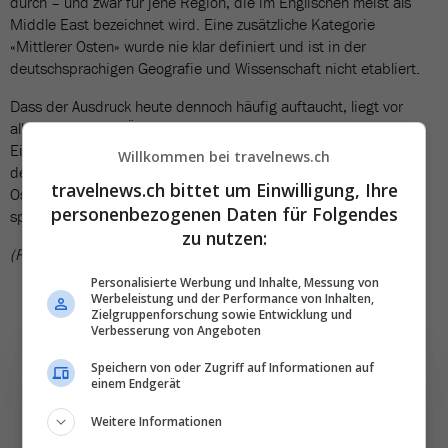
durch – und zwar für jene Region, die im Englischen meist als
Middle East bezeichnet wird. Eine zusätzliche Kategorie
«Mittlerer Osten» wurde nie klar definiert und ist in der
deutschsprachigen Geografie und Wissenschaft nicht etabliert.
Dass der Ausdruck heute dennoch häufig auftaucht, liegt vor
allem an direkten Übersetzungen aus dem Englischen und dem
Einfluss internationaler Medien. Sprachlich präziser – und im
Willkommen bei travelnews.ch
deutschen Sprachraum korrekt – ist jedoch weiterhin der «Nahe
travelnews.ch bittet um Einwilligung, Ihre
Osten». Wer also über Konflikte rund um den Persischen Golf
personenbezogenen Daten für Folgendes
spricht, fährt mit diesem Begriff eindeutig besser.
zu nutzen:
(RSU)
Personalisierte Werbung und Inhalte, Messung von
Werbeleistung und der Performance von Inhalten,
Zielgruppenforschung sowie Entwicklung und
Verbesserung von Angeboten
Speichern von oder Zugriff auf Informationen auf
einem Endgerät
Weitere Informationen
Die wichtigsten und