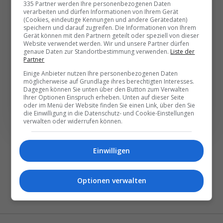
335 Partner werden Ihre personenbezogenen Daten
besten News direkt in
verarbeiten und dürfen Informationen von Ihrem Gerät
Ihr E‑Mail-Postfach
(Cookies, eindeutige Kennungen und andere Gerätedaten)
speichern und darauf zugreifen. Die Informationen von Ihrem
Gerät können mit den Partnern geteilt oder speziell von dieser
Website verwendet werden. Wir und unsere Partner dürfen
Täglich oder wöchentlich, mit mehr Insights oder
genaue Daten zur Standortbestimmung verwenden.
Liste der
Partner
weniger. Bei Travel­news haben Sie die Wahl.
Einige Anbieter nutzen Ihre personenbezogenen Daten
möglicherweise auf Grundlage ihres berechtigten Interesses.
Dagegen können Sie unten über den Button zum Verwalten
NEWSLETTER ENTDECKEN
Ihrer Optionen Einspruch erheben. Unten auf dieser Seite
oder im Menü der Website finden Sie einen Link, über den Sie
die Einwilligung in die Datenschutz- und Cookie-Einstellungen
verwalten oder widerrufen können.
Einwilligen
Optionen verwalten