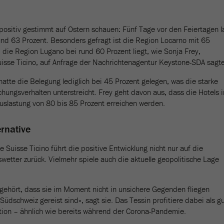
 positiv gestimmt auf Ostern schauen: Fünf Tage vor den Feiertagen l
rund 63 Prozent. Besonders gefragt ist die Region Locarno mit 65
 die Region Lugano bei rund 60 Prozent liegt, wie Sonja Frey,
Suisse Ticino, auf Anfrage der Nachrichtenagentur Keystone-SDA sagte
te die Belegung lediglich bei 45 Prozent gelegen, was die starke
hungsverhalten unterstreicht. Frey geht davon aus, dass die Hotels 
Auslastung von 80 bis 85 Prozent erreichen werden.
ernative
e Suisse Ticino führt die positive Entwicklung nicht nur auf die
swetter zurück. Vielmehr spiele auch die aktuelle geopolitische Lage
 gehört, dass sie im Moment nicht in unsichere Gegenden fliegen
üdschweiz gereist sind», sagt sie. Das Tessin profitiere dabei als g
ation – ähnlich wie bereits während der Corona-Pandemie.