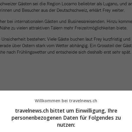
hweizer Gästen sei die Region Locarno beliebter als Lugano, und a
innen und Besucher aus der Deutschschweiz, erklärt Frey weiter.
her bei internationalen Gästen und Businessreisenden. Hinzu komme
ähe zu vielen attraktiven Tälern mehr Freizeitmöglichkeiten biete.
Unsicherheit bestehen: Viele Gäste buchen laut Frey kurzfristig und
rade über Ostern stark vom Wetter abhängig. Ein Grossteil der Gäs
uche nach Frühlingswetter und entscheide sich deshalb erst sehr spät.
Willkommen bei travelnews.ch
travelnews.ch bittet um Einwilligung, Ihre
personenbezogenen Daten für Folgendes zu
nutzen: