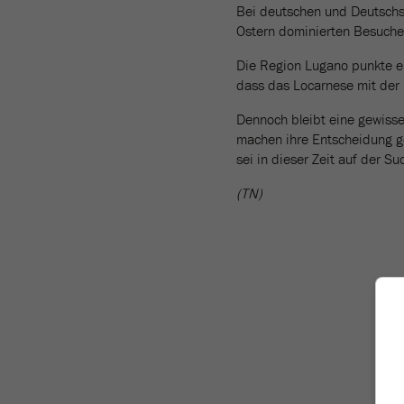
Bei deutschen und Deutschsc
Ostern dominierten Besucher
Die Region Lugano punkte e
dass das Locarnese mit der N
Dennoch bleibt eine gewisse 
machen ihre Entscheidung ge
sei in dieser Zeit auf der S
(TN)