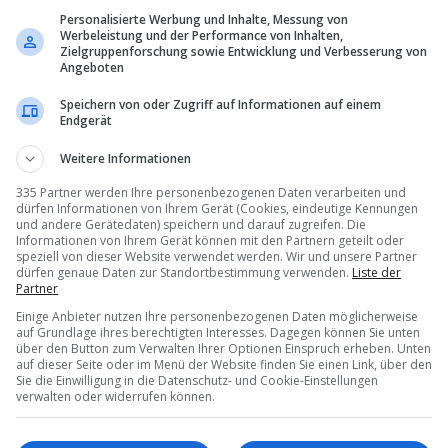
Personalisierte Werbung und Inhalte, Messung von
Werbeleistung und der Performance von Inhalten,
Zielgruppenforschung sowie Entwicklung und Verbesserung von
Angeboten
Speichern von oder Zugriff auf Informationen auf einem
Endgerät
Weitere Informationen
335 Partner werden Ihre personenbezogenen Daten verarbeiten und
dürfen Informationen von Ihrem Gerät (Cookies, eindeutige Kennungen
und andere Gerätedaten) speichern und darauf zugreifen. Die
Informationen von Ihrem Gerät können mit den Partnern geteilt oder
speziell von dieser Website verwendet werden. Wir und unsere Partner
dürfen genaue Daten zur Standortbestimmung verwenden.
Liste der
Partner
Einige Anbieter nutzen Ihre personenbezogenen Daten möglicherweise
auf Grundlage ihres berechtigten Interesses. Dagegen können Sie unten
über den Button zum Verwalten Ihrer Optionen Einspruch erheben. Unten
auf dieser Seite oder im Menü der Website finden Sie einen Link, über den
zfahrtschiff
kann
nicht
Sie die Einwilligung in die Datenschutz- und Cookie-Einstellungen
verwalten oder widerrufen können.
abgestellt›
werden»
22.04.2026 – 11:00