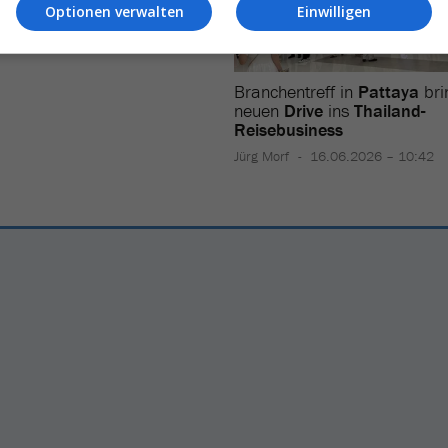
Optionen verwalten
Einwilligen
Branchentreff in
Pattaya
bri
neuen
Drive
ins
Thailand-
Reisebusiness
Jürg Morf
16.06.2026 – 10:42