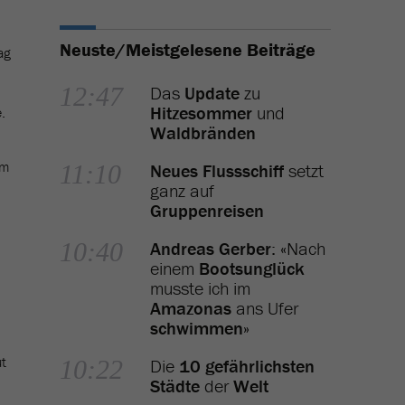
Neuste/Meistgelesene Beiträge
ag
12:47
Das
Update
zu
Hitzesommer
und
.
Waldbränden
im
11:10
Neues Flussschiff
setzt
ganz auf
Gruppenreisen
10:40
Andreas Gerber
: «Nach
einem
Bootsunglück
musste ich im
Amazonas
ans Ufer
schwimmen
»
ut
10:22
Die
10 gefährlichsten
Städte
der
Welt