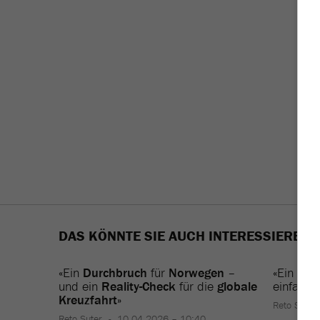
DAS KÖNNTE SIE AUCH INTERESSIEREN
«Ein
Durchbruch
für
Norwegen
–
«Ein
Kreu
und ein
Reality-Check
für die
globale
einfach
‹
Kreuzfahrt
»
Reto Suter
Reto Suter
10.04.2026 – 10:40