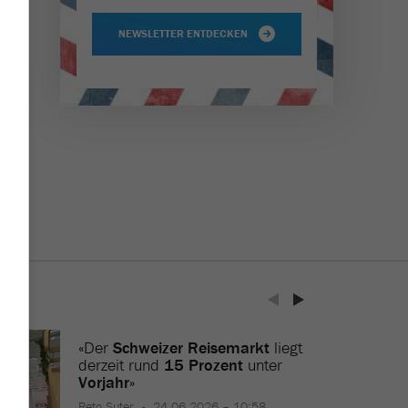
NEWSLETTER ENTDECKEN
«Der
Schweizer Reisemarkt
liegt
derzeit rund
15 Prozent
unter
Vorjahr
»
Reto Suter
24.06.2026 – 10:58