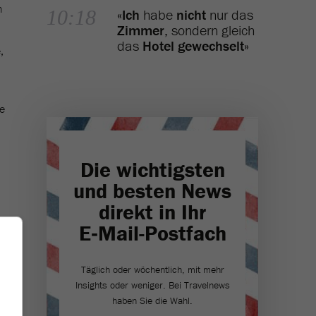
n
10:18
«
Ich
habe
nicht
nur das
Zimmer
, sondern gleich
das
Hotel gewechselt
»
,
te
Die wichtigsten
und besten News
direkt in Ihr
E‑Mail-Postfach
Täglich oder wöchentlich, mit mehr
Insights oder weniger. Bei Travel­news
haben Sie die Wahl.