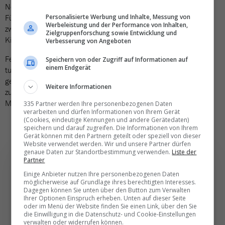
Neuzugängen von aussen verlieren bestehende Mitarbeitende
Führungsfunktionen und werden zurückgestuft. Ob die Chemie
Personalisierte Werbung und Inhalte, Messung von
Werbeleistung und der Performance von Inhalten,
zwischen dem bisherigen Team und den Neuen aus dem
Zielgruppenforschung sowie Entwicklung und
Kickmaier-Umfeld stimmt, muss sich zeigen.
Verbesserung von Angeboten
Fest steht: Das Fundament für den Neustart ist gelegt. Nach
Speichern von oder Zugriff auf Informationen auf
einem Endgerät
turbulenten Monaten ist nun Stabilität gefragt – und ein
gemeinsames Ziel: Das Vertrauen der Reisebüros
Weitere Informationen
zurückgewinnen und Knecht Reisen als starke Tour-Operating-
Marke im Schweizer Markt neu positionieren.
335 Partner werden Ihre personenbezogenen Daten
verarbeiten und dürfen Informationen von Ihrem Gerät
(Cookies, eindeutige Kennungen und andere Gerätedaten)
speichern und darauf zugreifen. Die Informationen von Ihrem
Gerät können mit den Partnern geteilt oder speziell von dieser
Website verwendet werden. Wir und unsere Partner dürfen
genaue Daten zur Standortbestimmung verwenden.
Liste der
Partner
Einige Anbieter nutzen Ihre personenbezogenen Daten
möglicherweise auf Grundlage ihres berechtigten Interesses.
Die wichtigsten und
Dagegen können Sie unten über den Button zum Verwalten
Ihrer Optionen Einspruch erheben. Unten auf dieser Seite
besten News direkt in
oder im Menü der Website finden Sie einen Link, über den Sie
die Einwilligung in die Datenschutz- und Cookie-Einstellungen
Ihr E‑Mail-Postfach
verwalten oder widerrufen können.