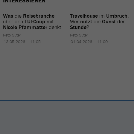
INTERESSIEREN
Was
die
Reisebranche
Travelhouse
im
Umbruch
:
über den
TUI-Coup
mit
Wer
nutzt
die
Gunst
der
Nicole Pfammatter
denkt
Stunde
?
Reto Suter
Reto Suter
13.05.2026 – 11:05
01.04.2026 – 11:00