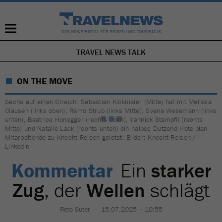
TRAVEL NEWS TALK
NAVIGATION
ÜBERSPRINGEN
ON THE MOVE
Sechs auf einen Streich: Sebastian Kickmaier (Mitte) hat mit Melissa
Clausen (links oben), Remo Strub (links Mitte), Svena Wesemann (links
unten), Beatrice Honegger (rechts oben), Yannick Stampfli (rechts
Mitte) und Natalie Lack (rechts unten) ein halbes Dutzend Hotelplan-
Mitarbeitende zu Knecht Reisen gelotst. Bilder: Knecht Reisen /
Linkedin
Kommentar
Ein
starker
Zug
, der
Wellen
schlägt
Reto Suter
15.07.2025 – 10:55