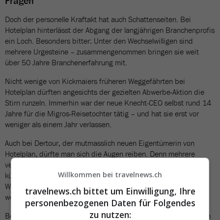
Fragen
Doch der personelle Kraftakt hat auch Schattenseiten. Bei
Hotelplan hinterlässt der Abgang der langjährigen Branchenprofis
ein Loch. Besonders bitter: Unter den Wechselwilligen sind
mehrere Urgesteine – zusammengenommen bringen sie weit
über 50 Jahre Branchenerfahrung mit.
Nicht wenige von Kickmaiers früheren Weggefährten bei
Hotelplan dürften angesichts der gezielten Abwerbe-Aktion die
Stirn runzeln. Immerhin war der neue Knecht-CEO selbst rund 14
Jahre für die Migros-Reisetochter tätig – und hat sie erst vor
weniger als einem Jahr verlassen.
Auch bei Dertour, der mutmasslich neuen Eigentümerin von
Hotelplan, dürfte man sich die Augen reiben. Denn mehrere
versierte Touristikerinnen und Touristiker, auf die man sich als
Willkommen bei travelnews.ch
künftige Verstärkung gefreut hatte, schlagen nun einen anderen
Weg ein – bevor sie überhaupt Teil des erweiterten Konzerns
travelnews.ch bittet um Einwilligung, Ihre
werden konnten.
personenbezogenen Daten für Folgendes
zu nutzen:
Bei Knecht Reisen intern bleibt es ebenfalls nicht ruhig: Mit den