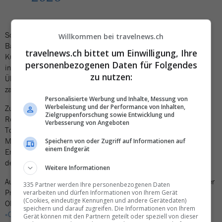
Schwer getroffen wurde auch die Landwirtschaft. Der
Willkommen bei travelnews.ch
Bauernverband Coldiretti berichtet von erheblichen Schäden an
travelnews.ch bittet um Einwilligung, Ihre
Kulturen, Betrieben und Infrastruktur. Betroffen sind
personenbezogenen Daten für Folgendes
insbesondere Getreide-, Obst- und Gemüseanbaugebiete.
zu nutzen:
Überschwemmungen, Hagel und starke Windböen trafen
zahlreiche Regionen kurz vor dem Beginn der Ernte.
Personalisierte Werbung und Inhalte, Messung von
Werbeleistung und der Performance von Inhalten,
Zu den am stärksten betroffenen Gebieten zählt die Emilia-
Zielgruppenforschung sowie Entwicklung und
Romagna. In der Provinz Ferrara wurden Weizen, Mais, Soja,
Verbesserung von Angeboten
Tomaten sowie Obst- und Gemüsekulturen beschädigt. In
Modena drückten Wind und Regen Weizenfelder kurz vor der
Speichern von oder Zugriff auf Informationen auf
einem Endgerät
Ernte nieder. In einzelnen Weinbergen sollen bis zu 90 Prozent
der Trauben verloren gegangen sein.
Weitere Informationen
Auch in Venetien wurden grosse Anbauflächen beschädigt. In der
335 Partner werden Ihre personenbezogenen Daten
Provinz Rovigo meldeten Betriebe Schäden an Maisfeldern,
verarbeiten und dürfen Informationen von Ihrem Gerät
(Cookies, eindeutige Kennungen und andere Gerätedaten)
Obstplantagen, Gemüsekulturen und Gewächshäusern, wie der
speichern und darauf zugreifen. Die Informationen von Ihrem
«Corriere del Veneto»
schreibt. Der wirtschaftliche Schaden
Gerät können mit den Partnern geteilt oder speziell von dieser