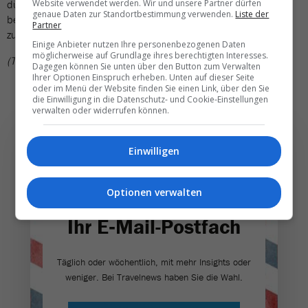
Website verwendet werden. Wir und unsere Partner dürfen
dürfte ersten Schätzungen zufolge mehrere Millionen Euro
genaue Daten zur Standortbestimmung verwenden.
Liste der
betragen. In der Lombardei beschädigten Sturm und Hagel
Partner
zudem Felder, Gewächshäuser und Wirtschaftsgebäude.
Einige Anbieter nutzen Ihre personenbezogenen Daten
möglicherweise auf Grundlage ihres berechtigten Interesses.
(TN)
Dagegen können Sie unten über den Button zum Verwalten
Ihrer Optionen Einspruch erheben. Unten auf dieser Seite
oder im Menü der Website finden Sie einen Link, über den Sie
die Einwilligung in die Datenschutz- und Cookie-Einstellungen
verwalten oder widerrufen können.
Einwilligen
Die wichtigsten und
Optionen verwalten
besten News direkt in
Ihr E‑Mail-Postfach
Täglich oder wöchentlich, mit mehr Insights oder
weniger. Bei Travel­news haben Sie die Wahl.