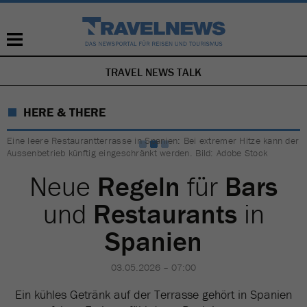
TRAVEL NEWS TALK
NAVIGATION
ÜBERSPRINGEN
HERE & THERE
Eine leere Restaurantterrasse in Spanien: Bei extremer Hitze kann der
Aussenbetrieb künftig eingeschränkt werden. Bild: Adobe Stock
Neue
Regeln
für
Bars
und
Restaurants
in
Spanien
03.05.2026 – 07:00
Ein kühles Getränk auf der Terrasse gehört in Spanien