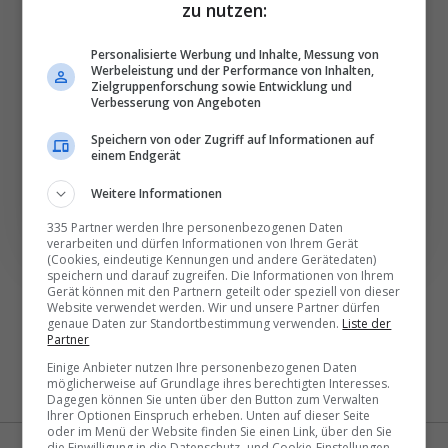
besten News direkt in
zu nutzen:
Ihr E‑Mail-Postfach
Personalisierte Werbung und Inhalte, Messung von
Werbeleistung und der Performance von Inhalten,
Zielgruppenforschung sowie Entwicklung und
Täglich oder wöchentlich, mit mehr Insights oder
Verbesserung von Angeboten
weniger. Bei Travel­news haben Sie die Wahl.
Speichern von oder Zugriff auf Informationen auf
einem Endgerät
NEWSLETTER ENTDECKEN
Weitere Informationen
335 Partner werden Ihre personenbezogenen Daten
verarbeiten und dürfen Informationen von Ihrem Gerät
(Cookies, eindeutige Kennungen und andere Gerätedaten)
speichern und darauf zugreifen. Die Informationen von Ihrem
Gerät können mit den Partnern geteilt oder speziell von dieser
Website verwendet werden. Wir und unsere Partner dürfen
genaue Daten zur Standortbestimmung verwenden.
Liste der
Partner
Einige Anbieter nutzen Ihre personenbezogenen Daten
möglicherweise auf Grundlage ihres berechtigten Interesses.
Dagegen können Sie unten über den Button zum Verwalten
Ihrer Optionen Einspruch erheben. Unten auf dieser Seite
oder im Menü der Website finden Sie einen Link, über den Sie
die Einwilligung in die Datenschutz- und Cookie-Einstellungen