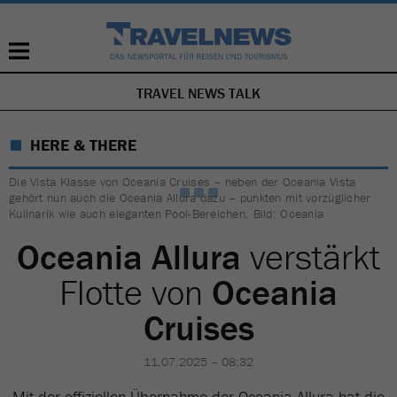
TRAVEL NEWS TALK
NAVIGATION
ÜBERSPRINGEN
HERE & THERE
Die Vista Klasse von Oceania Cruises – neben der Oceania Vista
gehört nun auch die Oceania Allura dazu – punkten mit vorzüglicher
Kulinarik wie auch eleganten Pool-Bereichen. Bild: Oceania
Oceania Allura
verstärkt
Flotte von
Oceania
Cruises
11.07.2025 – 08:32
Mit der offiziellen Übernahme der Oceania Allura hat die