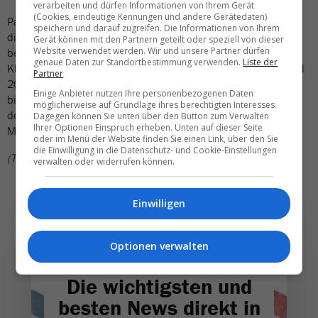
verarbeiten und dürfen Informationen von Ihrem Gerät
(Cookies, eindeutige Kennungen und andere Gerätedaten)
Parallel zur Übernahme der Oceania Allura gab Oceania Cruises
speichern und darauf zugreifen. Die Informationen von Ihrem
die Bestellung von zwei weiteren Neubauten der Sonata-Klasse
Gerät können mit den Partnern geteilt oder speziell von dieser
Website verwendet werden. Wir und unsere Partner dürfen
bekannt. Damit wächst die geplante Zahl an Neubauten dieser
genaue Daten zur Standortbestimmung verwenden.
Liste der
Klasse auf insgesamt vier. Die Schiffe sollen zwischen 2027 und
Partner
2035 in Dienst gehen und jeweils Platz für rund 1390 Gäste
Einige Anbieter nutzen Ihre personenbezogenen Daten
bieten. Die Reederei setzt damit weiter auf kleine,
möglicherweise auf Grundlage ihres berechtigten Interesses.
designorientierte Schiffe mit hohem Serviceanspruch – ein
Dagegen können Sie unten über den Button zum Verwalten
Ihrer Optionen Einspruch erheben. Unten auf dieser Seite
Modell, das sich im Premiumsegment zunehmend bewährt.
oder im Menü der Website finden Sie einen Link, über den Sie
die Einwilligung in die Datenschutz- und Cookie-Einstellungen
(TN)
verwalten oder widerrufen können.
Einwilligen
Optionen verwalten
Die wichtigsten und
besten News direkt in