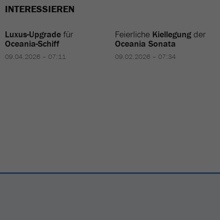
INTERESSIEREN
Luxus-Upgrade
für
Feierliche
Kiellegung
der
Oceania-Schiff
Oceania Sonata
09.04.2026 – 07:11
09.02.2026 – 07:34