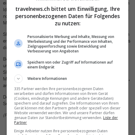
einbringen können. Die Teilnehmenden hielten ihre persönlichen
travelnews.ch bittet um Einwilligung, Ihre
Ideen zudem auf Papier fest. Diese sollen sie in einigen Wochen
personenbezogenen Daten für Folgendes
nochmals per Post zugeschickt bekommen – als Erinnerung und
Motivation zur Umsetzung.
zu nutzen:
SRV-Geschäftsführerin Andrea Beffa zog ein positives Fazit: «Ich
Personalisierte Werbung und Inhalte, Messung von
empfand den Nachmittag als sehr bereichernd. Man merkt, dass
Werbeleistung und der Performance von Inhalten,
Zielgruppenforschung sowie Entwicklung und
die Branche mitreden will», sagt sie gegenüber Travelnews.
Verbesserung von Angeboten
Besonders gross sei der Bedarf nach mehr Austausch
Speichern von oder Zugriff auf Informationen auf
untereinander – etwa zu passenden Softwarelösungen. Für den
einem Endgerät
SRV selbst habe der Event ebenfalls einen beachtlichen
Mehrwert gebracht: «Es wurden konkrete Massnahmen definiert,
Weitere Informationen
an deren Umsetzung wir uns nun machen können.»
335 Partner werden Ihre personenbezogenen Daten
verarbeiten und dürfen Informationen von Ihrem Gerät
Der nächste Think Tank des SRV ist bereits geplant. Er soll im
(Cookies, eindeutige Kennungen und andere Gerätedaten)
September 2026 in der Romandie stattfinden.
speichern und darauf zugreifen. Die Informationen von Ihrem
Gerät können mit den Partnern geteilt oder speziell von dieser
Website verwendet werden. Wir und unsere Partner dürfen
(RSU/GWA)
genaue Daten zur Standortbestimmung verwenden.
Liste der
Partner
Einige Anbieter nutzen Ihre personenbezogenen Daten