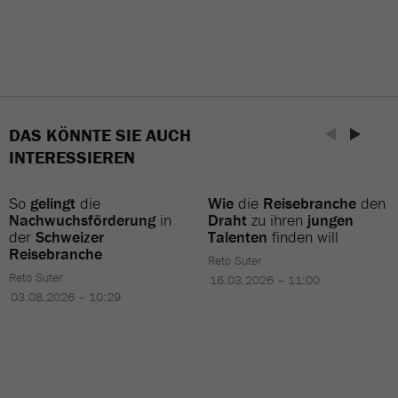
DAS KÖNNTE SIE AUCH
INTERESSIEREN
So
gelingt
die
Wie
die
Reisebranche
den
Nachwuchsförderung
in
Draht
zu ihren
jungen
der
Schweizer
Talenten
finden will
Reisebranche
Reto Suter
Reto Suter
16.03.2026 – 11:00
03.08.2026 – 10:29