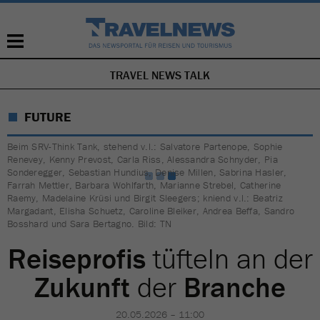
TRAVEL NEWS TALK
NAVIGATION
ÜBERSPRINGEN
FUTURE
Beim SRV-Think Tank, stehend v.l.: Salvatore Partenope, Sophie
Renevey, Kenny Prevost, Carla Riss, Alessandra Schnyder, Pia
Sonderegger, Sebastian Hundius, Denise Millen, Sabrina Hasler,
Farrah Mettler, Barbara Wohlfarth, Marianne Strebel, Catherine
Raemy, Madelaine Krüsi und Birgit Sleegers; kniend v.l.: Beatriz
Margadant, Elisha Schuetz, Caroline Bleiker, Andrea Beffa, Sandro
Bosshard und Sara Bertagno. Bild: TN
Reiseprofis
tüfteln an der
Zukunft
der
Branche
20.05.2026 – 11:00