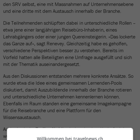
den SRV selbst, eine mit Massnahmen auf Unternehmensebene
und eine dritte mit dem Austausch innerhalb der Branche.
Die Teilnehmenden schlüpften dabei in unterschiedliche Rollen –
etwa jene einer langjährigen Reisebüro-Inhaberin, eines
Lehrabgängers oder einer jungen Quereinsteigerin. «Das lockerte
das Ganze auf», sagt Renevey. Gleichzeitig habe es geholfen,
verschiedene Perspektiven besser zu verstehen. Bereits im
Vorfeld hatten alle Beteiligten eine Umfrage ausgefüllt und sich
mit der Thematik auseinandergesetzt.
Aus den Diskussionen entstanden mehrere konkrete Ansätze. So
wurde etwa die Idee eines gemeinsamen Lernenden-Pools
diskutiert, damit Auszubildende innerhalb der Branche rotieren
und unterschiedliche Unternehmen kennenlernen können.
Ebenfalls im Raum standen eine gemeinsame Imagekampagne
für die Reisebranche und eine Plattform für den
Wissensaustausch.
Auch physische Treffen für Mitarbeitende ohne Kaderfunktion
wurden angeregt, damit sich jüngere Reiseprofis stärker
Willkommen bei travelnews.ch