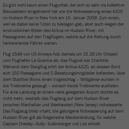
Es gibt wohl kaum einen Flugunfall, der sich so sehr ins kollektive
Bewusstsein eingebrannt hat wie die Notwasserung eines A320
im Hudson River in New York am 15. Januar 2009. Zum einen,
weil es dabei keine Toten zu beklagen gab, aber auch wegen der
eindrücklichen Bilder des Airbus im Hudson River, mit
Passagieren auf den Tragflügeln, welche auf die Rettung durch
herbeieilende Fähren warten.
Flug 1549 von US Airways hob damals um 15.26 Uhr Ortszeit
vom Flughafen La Guardia ab; das Flugziel war Charlotte.
Während dem Steigflug erlitt der Airbus A320, an dessen Bord
sich 150 Passagiere und 5 Besatzungsmitglieder befanden, über
dem Stadtteil Bronx einen Vogelschlag – Wildgänse wurden in
die Triebwerke gesaugt – wonach beide Triebwerke ausfielen.
Für eine Landung an einem nahe gelegenen Airport reichte es
nicht mehr, weshalb das Flugzeug auf dem Hudson River
zwischen Manhattan und Weehawken (New Jersey) notwasserte.
Das Flugzeug blieb intakt; die gelungene Notwasserung auf dem
Hudson River gilt als fliegerische Meisterleistung, für welche
Captain Chesley «Sully» Sullenberger viel Lob erhielt.