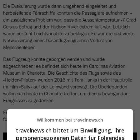
Die Evakuierung wurde dann umgehend eingeleitet und
herbeieilende Fährschiffe konnten die Passagiere aufnehmen –
ein zusätzliches Problem war, dass die Aussentemperatur -7 Grad
Celsius betrug und der Hudson River extrem kalt war. Letztlich
waren nur fünf Leichtverletzte zu beklagen. Es war die erst vierte
Notwasserung eines Düsenflugzeugs ohne Verlust von
Menschenleben.
Das Flugzeug konnte geborgen werden und wurde
abgeschrieben; es befindet sich heute im Carolinas Aviation
Museum in Charlotte. Die Geschichte des Flugs sowie des
«Helden-Piloten» wurden 2016 mit Tom Hanks in der Hauptrolle
im Film «Sully» auf der Leinwand verewigt. Die Überlebenden
wollen sich heute in Charlotte treffen, um dieses bewegenden
Ereignisses zu gedenken.
Eindrückliches Videomaterial zum Crash von damals gibt es in
folgendem Video:
Willkommen bei travelnews.ch
travelnews.ch bittet um Einwilligung, Ihre
personenbezogenen Daten für Folgendes