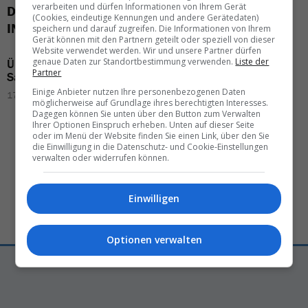
verarbeiten und dürfen Informationen von Ihrem Gerät
DAS KÖNNTE SIE AUCH
(Cookies, eindeutige Kennungen und andere Gerätedaten)
INTERESSIEREN
speichern und darauf zugreifen. Die Informationen von Ihrem
Gerät können mit den Partnern geteilt oder speziell von dieser
Website verwendet werden. Wir und unsere Partner dürfen
genaue Daten zur Standortbestimmung verwenden.
Liste der
Überfahrt
nach
Koh
Increased
risk of
Partner
Samui
wird
teurer
illness
in
Cape Verde
–
the most
important
Einige Anbieter nutzen Ihre personenbezogenen Daten
17.03.2026 – 09:10
answers
möglicherweise auf Grundlage ihres berechtigten Interesses.
Dagegen können Sie unten über den Button zum Verwalten
03.03.2026 – 06:00
Ihrer Optionen Einspruch erheben. Unten auf dieser Seite
oder im Menü der Website finden Sie einen Link, über den Sie
die Einwilligung in die Datenschutz- und Cookie-Einstellungen
verwalten oder widerrufen können.
Einwilligen
Optionen verwalten