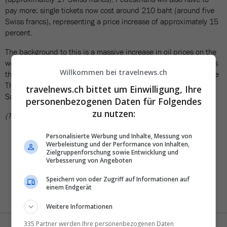
pay more: single tickets now cost around 210 baht (around five
Swiss francs), representing a price increase of approximately 15
percent.
The background to this is a massive increase in oil prices on the
world market, which is putting transport and logistics companies
Willkommen bei travelnews.ch
throughout Southeast Asia under pressure. At the same time, the
Thai immigration authorities have intensified controls on Koh
travelnews.ch bittet um Einwilligung, Ihre
Samui and are specifically checking visas and work permits.
personenbezogenen Daten für Folgendes
zu nutzen:
(TN)
Personalisierte Werbung und Inhalte, Messung von
Werbeleistung und der Performance von Inhalten,
Zielgruppenforschung sowie Entwicklung und
Verbesserung von Angeboten
Speichern von oder Zugriff auf Informationen auf
einem Endgerät
Weitere Informationen
335 Partner werden Ihre personenbezogenen Daten