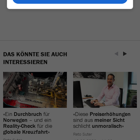
DAS KÖNNTE SIE AUCH
INTERESSIEREN
«Ein
Durchbruch
für
«Diese
Preiserhöhungen
Norwegen
– und ein
sind aus
meiner Sicht
Reality-Check
für die
schlicht
unmoralisch
»
globale Kreuzfahrt
»
Reto Suter
Reto Suter