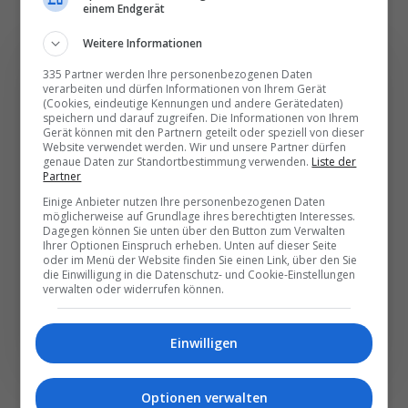
einem Endgerät
Weitere Informationen
335 Partner werden Ihre personenbezogenen Daten
verarbeiten und dürfen Informationen von Ihrem Gerät
(Cookies, eindeutige Kennungen und andere Gerätedaten)
Die wichtigsten und
speichern und darauf zugreifen. Die Informationen von Ihrem
Gerät können mit den Partnern geteilt oder speziell von dieser
besten News direkt in
Website verwendet werden. Wir und unsere Partner dürfen
genaue Daten zur Standortbestimmung verwenden.
Liste der
Ihr E‑Mail-Postfach
Partner
Einige Anbieter nutzen Ihre personenbezogenen Daten
möglicherweise auf Grundlage ihres berechtigten Interesses.
Täglich oder wöchentlich, mit mehr Insights oder
Dagegen können Sie unten über den Button zum Verwalten
weniger. Bei Travel­news haben Sie die Wahl.
Ihrer Optionen Einspruch erheben. Unten auf dieser Seite
oder im Menü der Website finden Sie einen Link, über den Sie
die Einwilligung in die Datenschutz- und Cookie-Einstellungen
verwalten oder widerrufen können.
NEWSLETTER ENTDECKEN
Einwilligen
Optionen verwalten