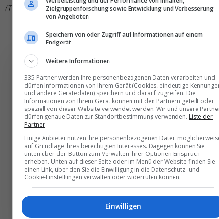
Werbeleistung und der Performance von Inhalten,
(TN)
Zielgruppenforschung sowie Entwicklung und Verbesserung
von Angeboten
Speichern von oder Zugriff auf Informationen auf einem
Endgerät
Weitere Informationen
335 Partner werden Ihre personenbezogenen Daten verarbeiten und
dürfen Informationen von Ihrem Gerät (Cookies, eindeutige Kennunge
Die wichtigsten und
und andere Gerätedaten) speichern und darauf zugreifen. Die
Informationen von Ihrem Gerät können mit den Partnern geteilt oder
besten News direkt in
speziell von dieser Website verwendet werden. Wir und unsere Partne
dürfen genaue Daten zur Standortbestimmung verwenden.
Liste der
Ihr E‑Mail-Postfach
Partner
Einige Anbieter nutzen Ihre personenbezogenen Daten möglicherweis
auf Grundlage ihres berechtigten Interesses. Dagegen können Sie
Täglich oder wöchentlich, mit mehr Insights oder
unten über den Button zum Verwalten Ihrer Optionen Einspruch
weniger. Bei Travel­news haben Sie die Wahl.
erheben. Unten auf dieser Seite oder im Menü der Website finden Sie
einen Link, über den Sie die Einwilligung in die Datenschutz- und
Cookie-Einstellungen verwalten oder widerrufen können.
NEWSLETTER ENTDECKEN
Einwilligen