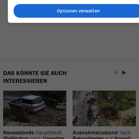
Optionen verwalten
DAS KÖNNTE SIE AUCH
INTERESSIEREN
Neuseelands
Hauptstadt
Ausnahmezustand
nach
Wellington
nach
Unwetter
Rekordregen
auf
Hawaii