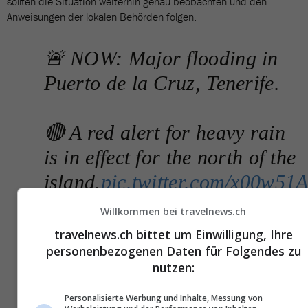
sollten die Situation weiterhin genau beobachten und den
Anweisungen der lokalen Behörden folgen.
🚨 NOW: Major flooding in
Puerto de la Cruz, Tenerife.
🔴 A red alert for heavy rain
is in effect for the north of the
island.
pic.twitter.com/x00w5
Willkommen bei travelnews.ch
— Volcaholic 🌋
travelnews.ch bittet um Einwilligung, Ihre
(@volcaholic1)
March 24,
personenbezogenen Daten für Folgendes zu
nutzen:
2026
Personalisierte Werbung und Inhalte, Messung von