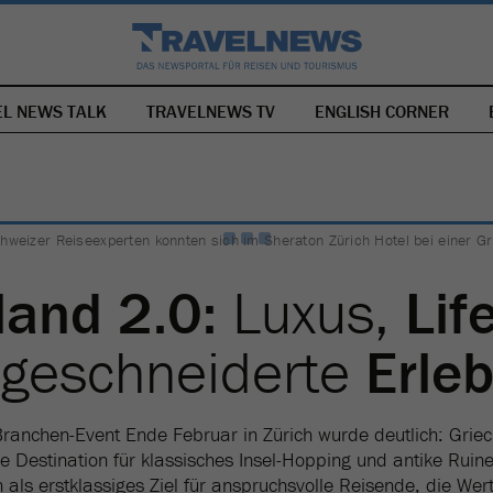
EL NEWS TALK
TRAVELNEWS TV
NAVIGATION
ENGLISH CORNER
ÜBERSPRINGEN
 Schweizer Reiseexperten konnten sich im Sheraton Zürich Hotel bei einer 
land 2.0:
Luxus,
Lif
geschneiderte
Erle
ranchen-Event Ende Februar in Zürich wurde deutlich: Griec
e Destination für klassisches Insel-Hopping und antike Rui
ch als erstklassiges Ziel für anspruchsvolle Reisende, die Wert