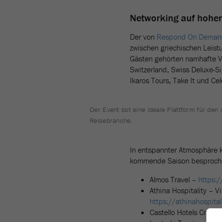
Networking auf hohe
Der von
Respond On Deman
zwischen griechischen Leis
Gästen gehörten namhafte V
Switzerland, Swiss Deluxe-Sig
Ikaros Tours, Take It und Cel
Der Event bot eine ideale Plattform für de
Reisebranche.
In entspannter Atmosphäre k
kommende Saison besprochen
Almos Travel –
https:/
Athina Hospitality – V
https://athinahospital
Castello Hotels Crete 