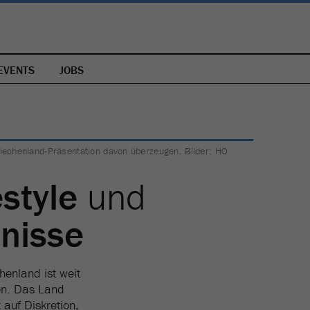
EVENTS
JOBS
Griechenland-Präsentation davon überzeugen. Bilder: HO
estyle
und
bnisse
henland ist weit
nen. Das Land
 auf Diskretion,