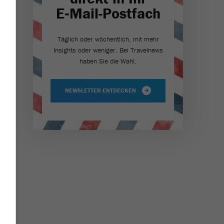
E‑Mail-Postfach
Täglich oder wöchentlich, mit mehr
Insights oder weniger. Bei Travel­news
haben Sie die Wahl.
NEWSLETTER ENTDECKEN