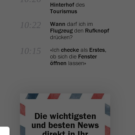
Hinterhof
des
Tourismus
10:22
Wann
darf ich im
Flugzeug
den
Rufknopf
drücken?
10:15
«Ich
checke
als
Erstes
,
ob sich die
Fenster
öffnen
lassen»
Die wichtigsten
und besten News
direkt in Ihr