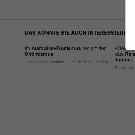
DAS KÖNNTE SIE AUCH INTERESSIEREN
Im
Australien-Tourismus
regiert der
«Viele
Sc
Optimismus
das
Rei
Jahren
»
Urs Wälterlin, Adelaide
18.05.2026 – 09:54
Reto Suter