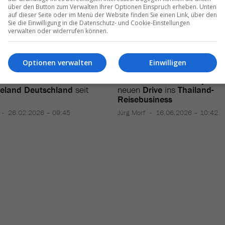
über den Button zum Verwalten Ihrer Optionen Einspruch erheben. Unten
auf dieser Seite oder im Menü der Website finden Sie einen Link, über den
Sie die Einwilligung in die Datenschutz- und Cookie-Einstellungen
verwalten oder widerrufen können.
Optionen verwalten
Einwilligen
hweizer Gäste
besuchen
Branchentreff in
Pattaya
bri
seland Deutschland
seit
neuen
Drive
ins
Thailand-
Reisebusiness
26.02.2026 – 09:45
Jürg Morf
16.06.2026 – 10:42