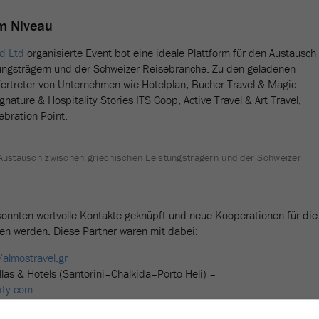
m Niveau
d Ltd
organisierte Event bot eine ideale Plattform für den Austausch
tungsträgern und der Schweizer Reisebranche. Zu den geladenen
ertreter von Unternehmen wie Hotelplan, Bucher Travel & Magic
nature & Hospitality Stories ITS Coop, Active Travel & Art Travel,
ebration Point.
n Austausch zwischen griechischen Leistungsträgern und der Schweizer
onnten wertvolle Kontakte geknüpft und neue Kooperationen für die
 werden. Diese Partner waren mit dabei:
/almostravel.gr
illas & Hotels (Santorini–Chalkida–Porto Heli) –
ity.com
–
https://www.castellohotels.com