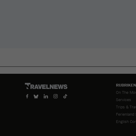
RUBRIKEN
Navigation
On The Mo
überspring
Services
Trips & Tra
Ferienland
English Co