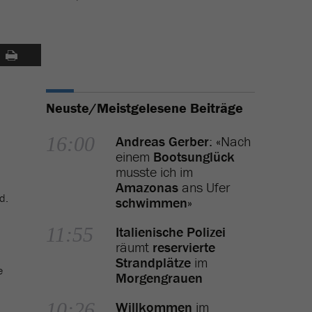
Neuste/Meistgelesene Beiträge
16:00
Andreas Gerber
: «Nach
einem
Bootsunglück
musste ich im
Amazonas
ans Ufer
d.
schwimmen
»
11:55
Italienische Polizei
räumt
reservierte
Strandplätze
im
e
Morgengrauen
10:26
Willkommen
im