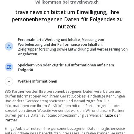
nisation –
https://www.visitloutraki.com/en
Willkommen bei travelnews.ch
esort –
https://www.portocarras.com
travelnews.ch bittet um Einwilligung, Ihre
donia including the Region of Halkidiki and the Thessaloniki
personenbezogenen Daten für Folgendes zu
https://www.pkm.gov.gr
nutzen:
se –
https://visitpeloponnese.com/en
ort –
https://www.marriott.com/en-us/hotels/rhosi-sheraton-rhodes-
Personalisierte Werbung und Inhalte, Messung von
Werbeleistung und der Performance von Inhalten,
lness Hotel –
http://www.thermaesylla.gr
Zielgruppenforschung sowie Entwicklung und Verbesserung von
Organization –
https://thessaloniki.travel/el
Angeboten
at gezeigt, dass Griechenland bereit ist, die nächste Stufe des
Speichern von oder Zugriff auf Informationen auf einem
Endgerät
 verborgenen Schätze und die neue Infrastruktur bieten Schweizer
ür eine anspruchsvolle Kundschaft.
Weitere Informationen
335 Partner werden Ihre personenbezogenen Daten verarbeiten und
dürfen Informationen von Ihrem Gerät (Cookies, eindeutige Kennungen
und andere Gerätedaten) speichern und darauf zugreifen. Die
Informationen von Ihrem Gerät können mit den Partnern geteilt oder
speziell von dieser Website verwendet werden. Wir und unsere Partner
dürfen genaue Daten zur Standortbestimmung verwenden.
Liste der
Partner
Einige Anbieter nutzen Ihre personenbezogenen Daten möglicherweise
auf Grundlage ihres berechtigten Interesses. Dagegen können Sie unten