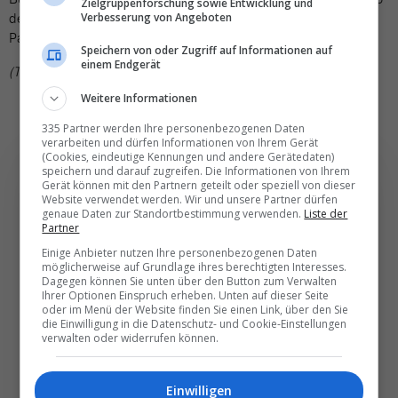
Zielgruppenforschung sowie Entwicklung und
der Expedia Group an Hotels, Ferienwohnungen, Flügen,
Verbesserung von Angeboten
Pauschalreisen, Mietwagen und Aktivitäten verbindet.
Speichern von oder Zugriff auf Informationen auf
einem Endgerät
(TN)
Weitere Informationen
335 Partner werden Ihre personenbezogenen Daten
verarbeiten und dürfen Informationen von Ihrem Gerät
(Cookies, eindeutige Kennungen und andere Gerätedaten)
speichern und darauf zugreifen. Die Informationen von Ihrem
Gerät können mit den Partnern geteilt oder speziell von dieser
Website verwendet werden. Wir und unsere Partner dürfen
genaue Daten zur Standortbestimmung verwenden.
Liste der
Die wichtigsten und
Partner
besten News direkt in
Einige Anbieter nutzen Ihre personenbezogenen Daten
möglicherweise auf Grundlage ihres berechtigten Interesses.
Ihr E‑Mail-Postfach
Dagegen können Sie unten über den Button zum Verwalten
Ihrer Optionen Einspruch erheben. Unten auf dieser Seite
oder im Menü der Website finden Sie einen Link, über den Sie
die Einwilligung in die Datenschutz- und Cookie-Einstellungen
Täglich oder wöchentlich, mit mehr Insights oder
verwalten oder widerrufen können.
weniger. Bei Travel­news haben Sie die Wahl.
Einwilligen