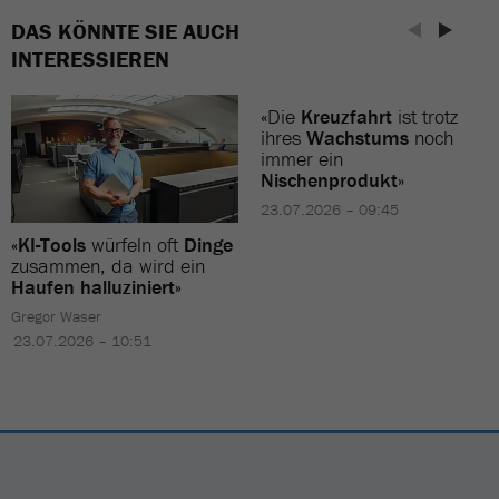
DAS KÖNNTE SIE AUCH
INTERESSIEREN
«Die
Kreuzfahrt
ist trotz
ihres
Wachstums
noch
immer ein
Nischenprodukt
»
23.07.2026 – 09:45
«KI-Tools
würfeln oft
Dinge
zusammen, da wird ein
Haufen halluziniert»
Gregor Waser
23.07.2026 – 10:51