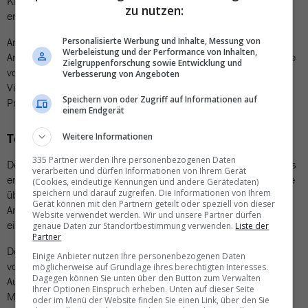
KI Assistenten zur Verfügung, die Umsetzungspläne für Projekte
zu nutzen:
erstellen oder Innovationsprozesse steuern können.
Andere KI-Assistenten helfen dabei, Entwicklungs- und
Personalisierte Werbung und Inhalte, Messung von
Werbeleistung und der Performance von Inhalten,
Analyseaufgaben zu beschleunigen. Sie übernehmen die Analyse
Zielgruppenforschung sowie Entwicklung und
von komplexen Tabellen, unterstützen bei aufwändigen
Verbesserung von Angeboten
Visualisierungen oder beschleunigen die Entwicklung von IT-
Speichern von oder Zugriff auf Informationen auf
Produkten.
einem Endgerät
Tech-Hintergrund
Weitere Informationen
335 Partner werden Ihre personenbezogenen Daten
Der TUI AI Assistant Store wurde von internen Technology Teams
verarbeiten und dürfen Informationen von Ihrem Gerät
entwickelt. Sie verbinden dazu eine Reihe von Technologien, die
(Cookies, eindeutige Kennungen und andere Gerätedaten)
speichern und darauf zugreifen. Die Informationen von Ihrem
über Amazon Web Services (AWS) sicher nutzbar sind und die
Gerät können mit den Partnern geteilt oder speziell von dieser
Anforderungen der TUI erfüllen. Die KI Assistenten basieren auf
Website verwendet werden. Wir und unsere Partner dürfen
einem leistungsstarken GenAI-Modell.
genaue Daten zur Standortbestimmung verwenden.
Liste der
Partner
Der Zugriff darauf erfolgt sicher über Amazon Bedrock, ein
Einige Anbieter nutzen Ihre personenbezogenen Daten
vollständig verwalteter Service, der über eine einzige API eine
möglicherweise auf Grundlage ihres berechtigten Interesses.
Dagegen können Sie unten über den Button zum Verwalten
Auswahl an leistungsstarken Basismodellen (FMs) bietet. Die
Ihrer Optionen Einspruch erheben. Unten auf dieser Seite
Modelle können mit TUI Daten angereichert werden. TUI
oder im Menü der Website finden Sie einen Link, über den Sie