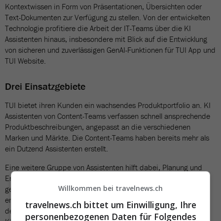
Kontextwissen in Form von Präsentationen, Übersichten oder
Text-Dokumenten zur Verfügung zu stellen. Von der entwickelten
Technologie profitiere die Arbeit der IT-Teams über die KI
Assistenten hinaus, insbesondere mit Blick auf die Entwicklung
von sicheren und zuverlässigen GenAI-Funktionen für TUI App und
TUI Website.
Drei Einsatzgebiete
TUI bietet ihren Kunden ein wachsendes Produktportfolio an. KI
Assistenten von Content-Teams verfassen schnell ansprechende
Produktbeschreibungen, angepasst an die verschiedenen
Marken und Märkte. Die Content-Teams haben bereits mehr als
ein Dutzend Assistenten erstellt.
Eine weitere Gruppe von Assistenten hilft dabei, Planung und
Entscheidungsfindung zu beschleunigen. Solche Assistenten
Willkommen bei travelnews.ch
generieren beispielsweise SMART-Ziele (spezifisch, messbar,
erreichbar, vernünftig und zeitgebunden) für Mitarbeitende auf
travelnews.ch bittet um Einwilligung, Ihre
der Grundlage von strategischen Zielen. Darüber hinaus stehen
personenbezogenen Daten für Folgendes