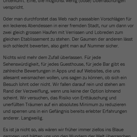
Unterkunft. Eine, die möglichst wenig (böse) Überraschungen
verspricht.
Oder man durchforstet das Web nach passablen Vorschlägen für
ein leckeres Abendessen in einer fremden Stadt, nur um dann vor
zwei gleich grossen Haufen mit Verrissen und Lobreden zum
gleichen Etablissement zu stehen. Der Gaumen der anderen lässt
sich schlecht bewerten, also geht man auf Nummer sicher.
Nichts wird mehr dem Zufall überlassen. Für jede
Sehenswürdigkeit, für jedes Guesthouse, für jede Bar gibt es
zahlreiche Bewertungen in Apps und auf Websites, die uns
allesamt weismachen wollen, uns sagen zu können, ob sich ein
Besuch lohnt oder nicht. Wir fallen darauf rein und stehen am
Rand der Verzweiflung, wenn uns keine der Option lohnend
scheint. Wir versuchen, das Risiko von Enttäuschung und
unerfüllten Träumen auf ein absolutes Minimum zu reduzieren
und sperren uns in ein Gefängnis bereits erlebter Erfahrungen
anderer. Langweilig.
Es ist ja nicht so, als wären wir früher immer ziellos ins Blaue
gezogen und hätten uns von den Wundern der Welt überraschen