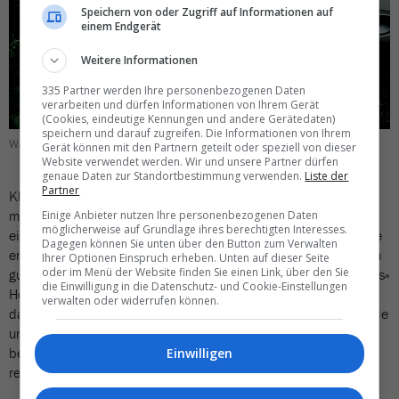
Speichern von oder Zugriff auf Informationen auf
einem Endgerät
Weitere Informationen
335 Partner werden Ihre personenbezogenen Daten
verarbeiten und dürfen Informationen von Ihrem Gerät
(Cookies, eindeutige Kennungen und andere Gerätedaten)
speichern und darauf zugreifen. Die Informationen von Ihrem
Wagenheber und Dirt Road sind eine schlechte Kombination.
Gerät können mit den Partnern geteilt oder speziell von dieser
Website verwendet werden. Wir und unsere Partner dürfen
genaue Daten zur Standortbestimmung verwenden.
Liste der
Partner
Klar, schlechte Ferienerlebnisse braucht niemand. Drum geht
man lieber auf Nummer sicher. Nur dass das Internet hier eben
Einige Anbieter nutzen Ihre personenbezogenen Daten
möglicherweise auf Grundlage ihres berechtigten Interesses.
ein trügerischer Ratgeber sein kann. Letztes Jahr beispielsweise
Dagegen können Sie unten über den Button zum Verwalten
entschlossen wir uns, in Siem Reap nach einem Abstecher in ein
Ihrer Optionen Einspruch erheben. Unten auf dieser Seite
oder im Menü der Website finden Sie einen Link, über den Sie
gut situiertes Haus im Jahr zuvor wieder in unser «angestammtes»
die Einwilligung in die Datenschutz- und Cookie-Einstellungen
Hotel zu wechseln; schliesslich waren wir jahrelang zufrieden
verwalten oder widerrufen können.
damit. Die Reviews auf Tripadvisor waren ebenso euphorisch wie
unsere Erinnerung. Doch mit der aktuellen Entwicklung hatte
beides nichts mehr zu tun. Das Hotel hatte sich in eine
Einwilligen
regelrechte Katastrophe verwandelt.