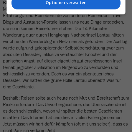
Bleiben wir fair: Das Internet eröffnet uns auch völlig neue
Optionen verwalten
Möglichkeiten, und manchmal sogar ein waschechtes Abenteur.
Erfahrungs- und Reiseberichte von anderen Reisenden, Travel-
Blogs und Austausch-Portale lassen uns neue Dinge entdecken,
die so in keinem Reiseführer stehen. Die 14-Kilometer-
Wanderung quer durch Hongkongs Nachbarinsel Lantau hätten
wir ohne den Wanderblog im Netz niemals gefunden. Der Ausflug
wurde aufgrund galoppierender Selbstüberschätzung zwar zum
absoluten Desaster, inklusive verstauchter Knöchel und der
panischen Angst, auf dieser eigentlich gut erschlossenen Insel
fernab jeglicher Zivilisation im Nirgendwo zu verdursten und
schliesslich zu verenden. Doch es war ein abenteuerliches
Desaster. Wir hatten die grüne Hölle Lantau überlebt! Was für
eine Geschichte.
Deshalb: Reisen sollte auch heute noch Mut und Bereitschaft zum
Risiko erfordern. Das Unvorhergesehene, das Überraschende ist
es doch schliesslich, wovon wir später die besten Geschichten
erzählen. Das Internet hat uns dies in vielen Fällen genommen.
Jetzt müssen wir hart dafür kämpfen (oft mit uns selber), dass es
nicht gänzlich verloren geht.