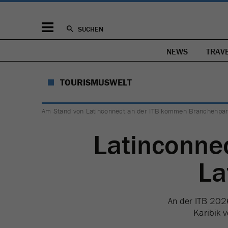
SUCHEN
NEWS
TRAV
TOURISMUSWELT
Am Stand von Latinconnect an der ITB kommen Branchenpart
Latinconne
La
An der ITB 2026
Karibik v