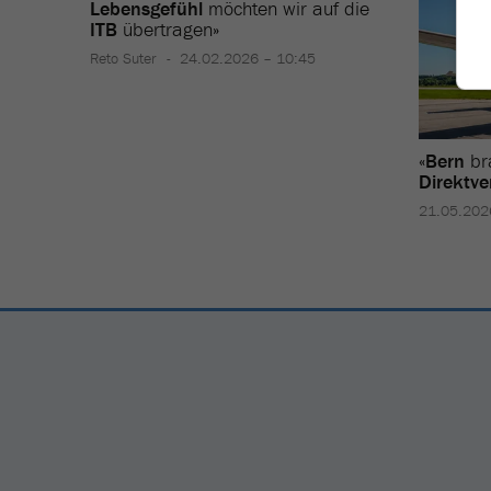
Lebensgefühl
möchten wir auf die
ITB
übertragen»
Reto Suter
24.02.2026 – 10:45
«
Bern
br
Direktv
21.05.202