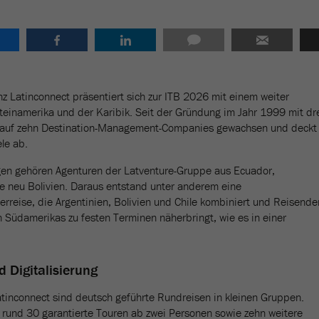
nz Latinconnect präsentiert sich zur ITB 2026 mit einem weiter
einamerika und der Karibik. Seit der Gründung im Jahr 1999 mit dr
s auf zehn Destination-Management-Companies gewachsen und deckt
le ab.
gen gehören Agenturen der Latventure-Gruppe aus Ecuador,
wie neu Bolivien. Daraus entstand unter anderem eine
rreise, die Argentinien, Bolivien und Chile kombiniert und Reisende
n Südamerikas zu festen Terminen näherbringt, wie es in einer
d Digitalisierung
atinconnect sind deutsch geführte Rundreisen in kleinen Gruppen.
o rund 30 garantierte Touren ab zwei Personen sowie zehn weitere