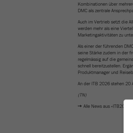
Kombinationen über mehrere 
DMC als zentrale Ansprechpar
Auch im Vertrieb setzt die A
werden mehr als eine Viertel
Marketingaktivitäten zu unte
Als einer der führenden DM
seine Stärke zudem in der fr
regelmässig auf die gemein
schnell bereitzustellen. Er
Produktmanager und Reiseb
An der ITB 2026 stehen 20 
(TN)
Alle News aus «ITB2026»