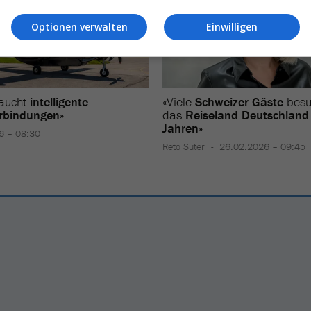
Optionen verwalten
Einwilligen
aucht
intelligente
«Viele
Schweizer Gäste
besu
erbindungen
»
das
Reiseland Deutschland
Jahren
»
6 – 08:30
Reto Suter
26.02.2026 – 09:45