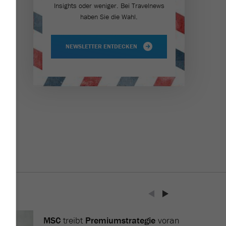
Insights oder weniger. Bei Travel­news
haben Sie die Wahl.
NEWSLETTER ENTDECKEN
MSC
treibt
Premiumstrategie
voran