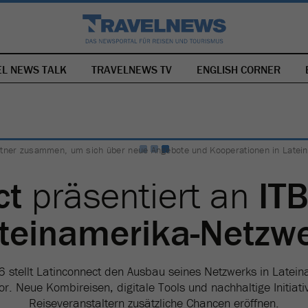
EL NEWS TALK
TRAVELNEWS TV
NAVIGATION
ENGLISH CORNER
ÜBERSPRINGEN
ner zusammen, um sich über neue Angebote und Kooperationen in Latein
ct
präsentiert an
IT
teinamerika-Netzw
 stellt Latinconnect den Ausbau seines Netzwerks in Latei
or. Neue Kombireisen, digitale Tools und nachhaltige Initiati
Reiseveranstaltern zusätzliche Chancen eröffnen.