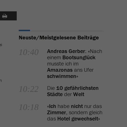
Neuste/Meistgelesene Beiträge
ei
10:40
Andreas Gerber
: «Nach
einem
Bootsunglück
musste ich im
Amazonas
ans Ufer
schwimmen
»
n
10:22
Die
10 gefährlichsten
Städte
der
Welt
10:18
«
Ich
habe
nicht
nur das
Zimmer
, sondern gleich
das
Hotel gewechselt
»