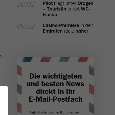
10:02
Pilot
fliegt unter
Drogen
–
Touristin
erlebt
WC-
Fiasko
09:52
Casino-Premiere
in den
Emiraten
rückt
näher
0
Die wichtigsten
und besten News
direkt in Ihr
E‑Mail-Postfach
Täglich oder wöchentlich, mit mehr