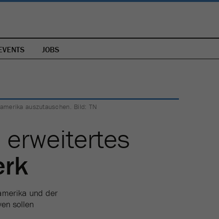
EVENTS
JOBS
amerika auszutauschen. Bild: TN
B
erweitertes
erk
namerika und der
ven sollen