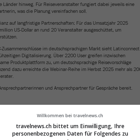
Länder hinweg. Für Reiseveranstalter fungiert dabei jeweils eine
tnerin, was die Planung vereinfachen soll.
llianz auf langfristige Partnerschaften: Für das Umsatzjahr 2025
million US-Dollar an rund 20 Veranstalter ausgeschüttet, um
rstützen.
C-Zusammenschlüsse im deutschsprachigen Markt sieht Latinconnect
ühzeitigen Digitalisierung. Über 2200 User greifen inzwischen
same Produktplattform zu, um deutschsprachige Reisevorschläge
gänzend dazu erreichte die Webinar-Reihe im Herbst 2025 mehr als 20
erater.
Ansprechpartnerinnen und Ansprechpartner für Gespräche bereit.
Willkommen bei travelnews.ch
travelnews.ch bittet um Einwilligung, Ihre
personenbezogenen Daten für Folgendes zu