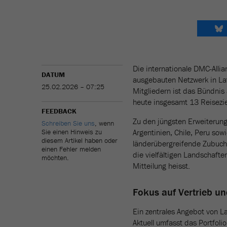
Die internationale DMC-Allia
DATUM
ausgebauten Netzwerk in Lat
25.02.2026 – 07:25
Mitgliedern ist das Bündni
heute insgesamt 13 Reisezie
FEEDBACK
Zu den jüngsten Erweiterun
Schreiben Sie uns
, wenn
Sie einen Hinweis zu
Argentinien, Chile, Peru so
diesem Artikel haben oder
länderübergreifende Zubuche
einen Fehler melden
die vielfältigen Landschafte
möchten.
Mitteilung heisst.
Fokus auf Vertrieb un
Ein zentrales Angebot von L
Aktuell umfasst das Portfoli