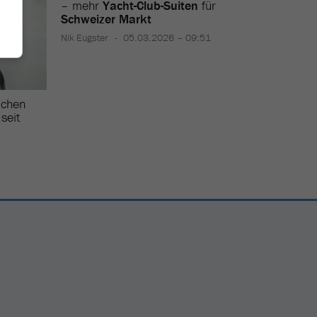
– mehr
Yacht-Club-Suiten
für
Schweizer Markt
Nik Eugster
05.03.2026 – 09:51
chen
Edelwei
seit
Reto Suter