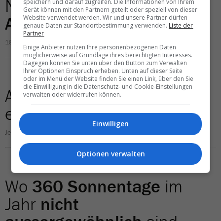
Nach dem
Shopping
zu den
speichern und darauf zugreifen. Die Informationen von Ihrem
Gerät können mit den Partnern geteilt oder speziell von dieser
Alligatoren
Website verwendet werden. Wir und unsere Partner dürfen
genaue Daten zur Standortbestimmung verwenden.
Liste der
Partner
18.04.2017
Einige Anbieter nutzen Ihre personenbezogenen Daten
möglicherweise auf Grundlage ihres berechtigten Interesses.
Dagegen können Sie unten über den Button zum Verwalten
Ihrer Optionen Einspruch erheben. Unten auf dieser Seite
oder im Menü der Website finden Sie einen Link, über den Sie
die Einwilligung in die Datenschutz- und Cookie-Einstellungen
Auf
Anna Maria Island
gibt
verwalten oder widerrufen können.
es noch
das «echte» Florida
Einwilligen
Jean-Claude Raemy
13.04.2017
Optionen verwalten
Wo
360 Sonnentage
im
Jahr
nicht