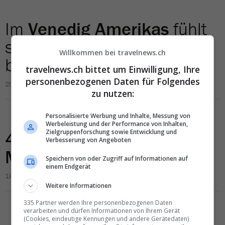
Im
Venedig Amerikas
fühlt
sich die
LGBT-Community
Willkommen bei travelnews.ch
besonders zuhause
travelnews.ch bittet um Einwilligung, Ihre
personenbezogenen Daten für Folgendes
20.04.2017
zu nutzen:
Personalisierte Werbung und Inhalte, Messung von
Werbeleistung und der Performance von Inhalten,
42 Brücken
Zielgruppenforschung sowie Entwicklung und
bis zur
Verbesserung von Angeboten
Muschelrepublik
Speichern von oder Zugriff auf Informationen auf
einem Endgerät
19.04.2017
Weitere Informationen
335 Partner werden Ihre personenbezogenen Daten
verarbeiten und dürfen Informationen von Ihrem Gerät
(Cookies, eindeutige Kennungen und andere Gerätedaten)