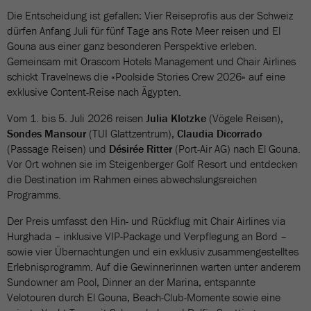
Die Entscheidung ist gefallen: Vier Reiseprofis aus der Schweiz
dürfen Anfang Juli für fünf Tage ans Rote Meer reisen und El
Gouna aus einer ganz besonderen Perspektive erleben.
Gemeinsam mit Orascom Hotels Management und Chair Airlines
schickt Travelnews die «Poolside Stories Crew 2026» auf eine
exklusive Content-Reise nach Ägypten.
Vom 1. bis 5. Juli 2026 reisen
Julia Klotzke
(Vögele Reisen),
Sondes Mansour
(TUI Glattzentrum),
Claudia Dicorrado
(Passage Reisen) und
Désirée Ritter
(Port-Air AG) nach El Gouna.
Vor Ort wohnen sie im Steigenberger Golf Resort und entdecken
die Destination im Rahmen eines abwechslungsreichen
Programms.
Der Preis umfasst den Hin- und Rückflug mit Chair Airlines via
Hurghada – inklusive VIP-Package und Verpflegung an Bord –
sowie vier Übernachtungen und ein exklusiv zusammengestelltes
Erlebnisprogramm. Auf die Gewinnerinnen warten unter anderem
Sundowner am Pool, Dinner an der Marina, entspannte
Velotouren durch El Gouna, Beach-Club-Momente sowie eine