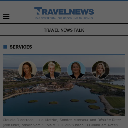
TRAVEL NEWS TALK
NAVIGATION
ÜBERSPRINGEN
SERVICES
Claudia Dicorrado, Julia Klotzke, Sondes Mansour und Désirée Ritter
(von links) reisen vom 1. bis 5. Juli 2026 nach El Gouna am Roten