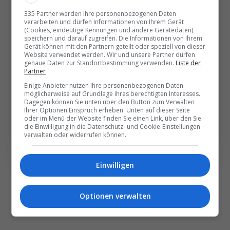
Die wichtigsten und
335 Partner werden Ihre personenbezogenen Daten
verarbeiten und dürfen Informationen von Ihrem Gerät
besten News direkt in
(Cookies, eindeutige Kennungen und andere Gerätedaten)
speichern und darauf zugreifen. Die Informationen von Ihrem
Ihr E‑Mail-Postfach
Gerät können mit den Partnern geteilt oder speziell von dieser
Website verwendet werden. Wir und unsere Partner dürfen
genaue Daten zur Standortbestimmung verwenden.
Liste der
Täglich oder wöchentlich, mit mehr Insights oder
Partner
weniger. Bei Travel­news haben Sie die Wahl.
Einige Anbieter nutzen Ihre personenbezogenen Daten
möglicherweise auf Grundlage ihres berechtigten Interesses.
Dagegen können Sie unten über den Button zum Verwalten
Ihrer Optionen Einspruch erheben. Unten auf dieser Seite
NEWSLETTER ENTDECKEN
oder im Menü der Website finden Sie einen Link, über den Sie
die Einwilligung in die Datenschutz- und Cookie-Einstellungen
verwalten oder widerrufen können.
Einwilligen
Optionen verwalten