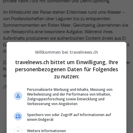
private Yacht-Tour mit Schnorcheln und Delfin-Spotting.
Im Mittelpunkt der Reise stehen Erlebnisse rund ums Wasser –
von Poollandschaften über Lagunen bis zu entspannten
Sommermomenten am Roten Meer. Gleichzeitig übernehmen die
vier Reiseprofis eine besondere Aufgabe: Während ihres
Aufenthalts produzieren sie authentischen Content direkt aus El
Gouna und teilen ihre Eindrücke über Posts, Reels und Storys mit
ihrer Community.
Willkommen bei travelnews.ch
travelnews.ch bittet um Einwilligung, Ihre
Ziel der Aktion ist es, Inspiration aus erster Hand in die Schweizer
personenbezogenen Daten für Folgendes
Reisebüros zu bringen und zu zeigen, weshalb El Gouna auch in
den Sommermonaten ein spannendes Ferienziel ist.
zu nutzen:
(TN)
Personalisierte Werbung und Inhalte, Messung von
Werbeleistung und der Performance von Inhalten,
Zielgruppenforschung sowie Entwicklung und
Verbesserung von Angeboten
Speichern von oder Zugriff auf Informationen auf
einem Endgerät
Weitere Informationen