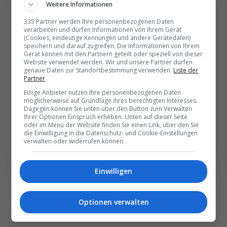
Weitere Informationen
335 Partner werden Ihre personenbezogenen Daten
Die wichtigsten und
verarbeiten und dürfen Informationen von Ihrem Gerät
(Cookies, eindeutige Kennungen und andere Gerätedaten)
besten News direkt in
speichern und darauf zugreifen. Die Informationen von Ihrem
Gerät können mit den Partnern geteilt oder speziell von dieser
Ihr E‑Mail-Postfach
Website verwendet werden. Wir und unsere Partner dürfen
genaue Daten zur Standortbestimmung verwenden.
Liste der
Partner
Täglich oder wöchentlich, mit mehr Insights oder
Einige Anbieter nutzen Ihre personenbezogenen Daten
weniger. Bei Travel­news haben Sie die Wahl.
möglicherweise auf Grundlage ihres berechtigten Interesses.
Dagegen können Sie unten über den Button zum Verwalten
Ihrer Optionen Einspruch erheben. Unten auf dieser Seite
oder im Menü der Website finden Sie einen Link, über den Sie
NEWSLETTER ENTDECKEN
die Einwilligung in die Datenschutz- und Cookie-Einstellungen
verwalten oder widerrufen können.
Einwilligen
Optionen verwalten