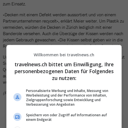
zum Einsatz.
«Decken mit einem Defekt werden aussortiert und von einem
Partnerunternehmen recycelt», erklärt Meier weiter. Um Plastik zu
vermeiden, würden die Decken in Zürich lediglich mit einer
Banderole versehen. Auch die Überzüge der Kissen werden nach
jedem Gebrauch gewaschen. «Die Kissen selbst geben wir in die
Reinigung, wenn sie verschmutzt sind», so die Swiss-Sprecherin.
Willkommen bei travelnews.ch
Unterschiede je nach Flugdauer oder Buchungsklasse gibt es laut
Swiss keine. «Sauberkeit, Hygiene und ein hoher
travelnews.ch bittet um Einwilligung, Ihre
Qualitätsanspruch sind für unser Angebot in allen Klassen und
personenbezogenen Daten für Folgendes
auf allen Strecken zentral», betont Meier. Diese Standards
zu nutzen:
würden für sämtliche Passagiere gleichermassen gelten.
Personalisierte Werbung und Inhalte, Messung von
(RSU)
Werbeleistung und der Performance von Inhalten,
Zielgruppenforschung sowie Entwicklung und
Verbesserung von Angeboten
Speichern von oder Zugriff auf Informationen auf
einem Endgerät