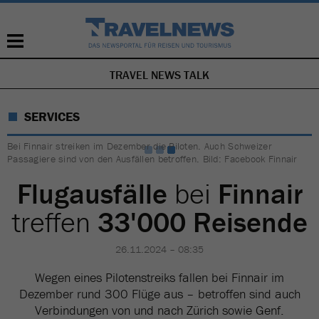
TRAVEL NEWS TALK
NAVIGATION
ÜBERSPRINGEN
SERVICES
Bei Finnair streiken im Dezember die Piloten. Auch Schweizer
Passagiere sind von den Ausfällen betroffen. Bild: Facebook Finnair
Flugausfälle
bei
Finnair
treffen
33'000 Reisende
26.11.2024 – 08:35
Wegen eines Pilotenstreiks fallen bei Finnair im
Dezember rund 300 Flüge aus – betroffen sind auch
Verbindungen von und nach Zürich sowie Genf.