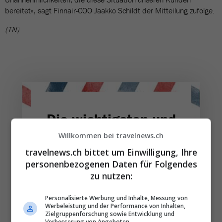
bereitet», sagt Finnair-COO Jaakko Schildt der Mitteilung zufolge.
(TN)
Die wichtigsten und
besten News direkt in
Willkommen bei travelnews.ch
Ihr E‑Mail-Postfach
travelnews.ch bittet um Einwilligung, Ihre
personenbezogenen Daten für Folgendes
zu nutzen:
Täglich oder wöchentlich, mit mehr Insights oder
weniger. Bei Travel­news haben Sie die Wahl.
Personalisierte Werbung und Inhalte, Messung von
Werbeleistung und der Performance von Inhalten,
Zielgruppenforschung sowie Entwicklung und
NEWSLETTER ENTDECKEN
Verbesserung von Angeboten