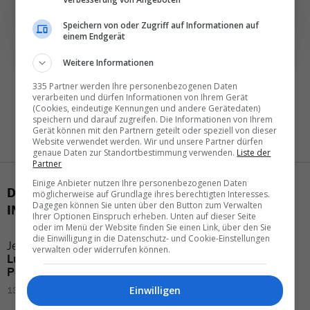
Speichern von oder Zugriff auf Informationen auf
einem Endgerät
Weitere Informationen
335 Partner werden Ihre personenbezogenen Daten
verarbeiten und dürfen Informationen von Ihrem Gerät
(Cookies, eindeutige Kennungen und andere Gerätedaten)
speichern und darauf zugreifen. Die Informationen von Ihrem
Gerät können mit den Partnern geteilt oder speziell von dieser
Website verwendet werden. Wir und unsere Partner dürfen
genaue Daten zur Standortbestimmung verwenden.
Liste der
Partner
Einige Anbieter nutzen Ihre personenbezogenen Daten
DAS KÖNNTE SIE AUCH
möglicherweise auf Grundlage ihres berechtigten Interesses.
Dagegen können Sie unten über den Button zum Verwalten
INTERESSIEREN
Ihrer Optionen Einspruch erheben. Unten auf dieser Seite
oder im Menü der Website finden Sie einen Link, über den Sie
die Einwilligung in die Datenschutz- und Cookie-Einstellungen
Jetzt
streikt
bei der
Air Europa
baut
verwalten oder widerrufen können.
Lufthansa
das
Cockpit-
Kolumbien-Netz
aus
Personal
06.08.2026 – 06:25
Einwilligen
13.04.2026 – 06:30