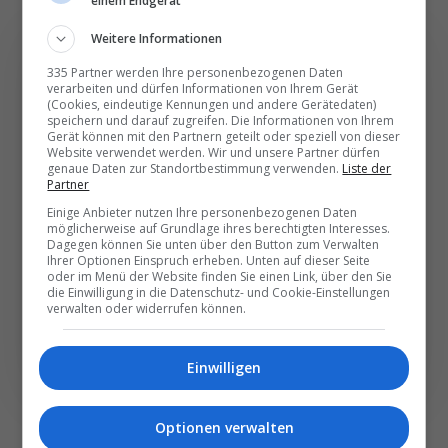
einem Endgerät
Weitere Informationen
335 Partner werden Ihre personenbezogenen Daten
verarbeiten und dürfen Informationen von Ihrem Gerät
(Cookies, eindeutige Kennungen und andere Gerätedaten)
Die wichtigsten und
speichern und darauf zugreifen. Die Informationen von Ihrem
Gerät können mit den Partnern geteilt oder speziell von dieser
besten News direkt in
Website verwendet werden. Wir und unsere Partner dürfen
genaue Daten zur Standortbestimmung verwenden.
Liste der
Ihr E‑Mail-Postfach
Partner
Einige Anbieter nutzen Ihre personenbezogenen Daten
möglicherweise auf Grundlage ihres berechtigten Interesses.
Täglich oder wöchentlich, mit mehr Insights oder
Dagegen können Sie unten über den Button zum Verwalten
weniger. Bei Travel­news haben Sie die Wahl.
Ihrer Optionen Einspruch erheben. Unten auf dieser Seite
oder im Menü der Website finden Sie einen Link, über den Sie
die Einwilligung in die Datenschutz- und Cookie-Einstellungen
verwalten oder widerrufen können.
NEWSLETTER ENTDECKEN
Einwilligen
Optionen verwalten