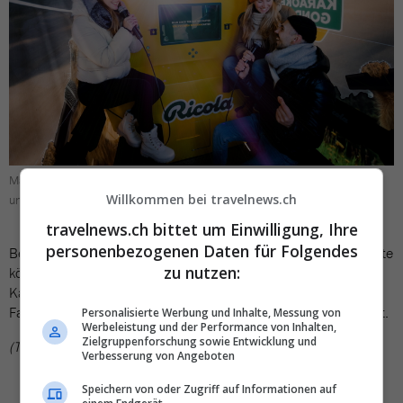
Maximal acht Fahrgäste können in der Karaoke-Gondel zu nationalen
Willkommen bei travelnews.ch
und internationalen Hits singen. Bild: Ricola
travelnews.ch bittet um Einwilligung, Ihre
personenbezogenen Daten für Folgendes
Beide Karaoke-Gondeln bieten Platz für acht Personen. Die Gäste
zu nutzen:
können das Erlebnis zudem mit der in der Gondel eingebauten
Kamera festhalten und das Foto mit den Freunden teilen. Die
Fahrt mit der Ricola-Karaoke Gondel ist im Ticketpreis inkludiert.
Personalisierte Werbung und Inhalte, Messung von
Werbeleistung und der Performance von Inhalten,
Zielgruppenforschung sowie Entwicklung und
(TN)
Verbesserung von Angeboten
Speichern von oder Zugriff auf Informationen auf