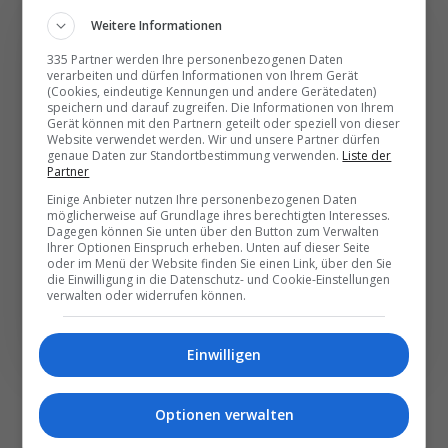
Weitere Informationen
335 Partner werden Ihre personenbezogenen Daten
verarbeiten und dürfen Informationen von Ihrem Gerät
Die wichtigsten und
(Cookies, eindeutige Kennungen und andere Gerätedaten)
speichern und darauf zugreifen. Die Informationen von Ihrem
besten News direkt in
Gerät können mit den Partnern geteilt oder speziell von dieser
Website verwendet werden. Wir und unsere Partner dürfen
Ihr E‑Mail-Postfach
genaue Daten zur Standortbestimmung verwenden.
Liste der
Partner
Einige Anbieter nutzen Ihre personenbezogenen Daten
Täglich oder wöchentlich, mit mehr Insights oder
möglicherweise auf Grundlage ihres berechtigten Interesses.
weniger. Bei Travel­news haben Sie die Wahl.
Dagegen können Sie unten über den Button zum Verwalten
Ihrer Optionen Einspruch erheben. Unten auf dieser Seite
oder im Menü der Website finden Sie einen Link, über den Sie
die Einwilligung in die Datenschutz- und Cookie-Einstellungen
NEWSLETTER ENTDECKEN
verwalten oder widerrufen können.
Einwilligen
Optionen verwalten