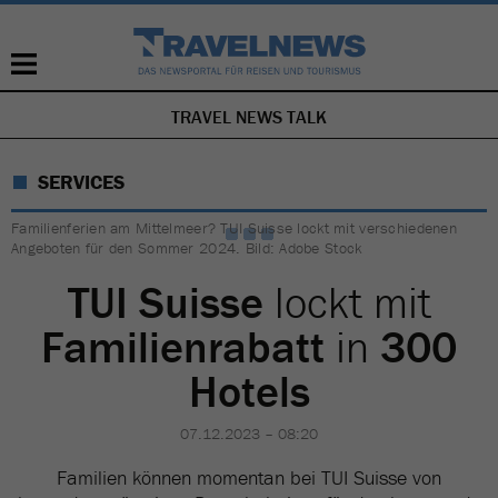
TRAVEL NEWS TALK
NAVIGATION
ÜBERSPRINGEN
SERVICES
Familienferien am Mittelmeer? TUI Suisse lockt mit verschiedenen
Angeboten für den Sommer 2024. Bild: Adobe Stock
TUI Suisse
lockt mit
Familienrabatt
in
300
Hotels
07.12.2023 – 08:20
Familien können momentan bei TUI Suisse von