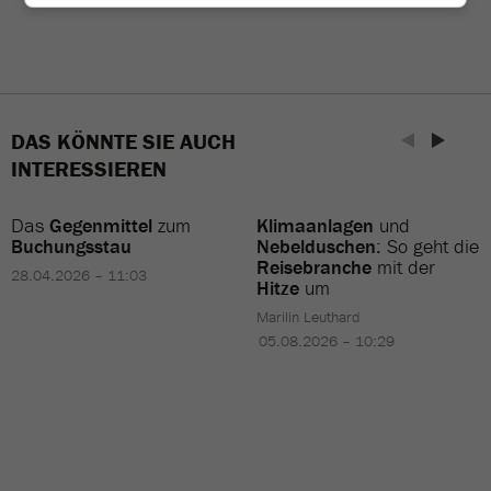
DAS KÖNNTE SIE AUCH
INTERESSIEREN
Das
Gegenmittel
zum
Klimaanlagen
und
Buchungsstau
Nebelduschen
: So geht die
Reisebranche
mit der
28.04.2026 – 11:03
Hitze
um
Marilin Leuthard
05.08.2026 – 10:29