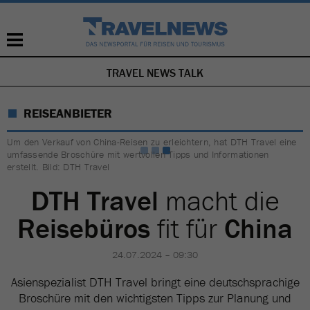
TRAVEL NEWS TALK
NAVIGATION
ÜBERSPRINGEN
REISEANBIETER
Um den Verkauf von China-Reisen zu erleichtern, hat DTH Travel eine
umfassende Broschüre mit wertvollen Tipps und Informationen
erstellt. Bild: DTH Travel
DTH Travel
macht die
Reisebüros
fit für
China
24.07.2024 – 09:30
Asienspezialist DTH Travel bringt eine deutschsprachige
Broschüre mit den wichtigsten Tipps zur Planung und