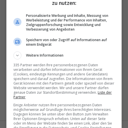
besten News direkt in
zu nutzen:
Ihr E‑Mail-Postfach
Personalisierte Werbung und Inhalte, Messung von
Werbeleistung und der Performance von Inhalten,
Zielgruppenforschung sowie Entwicklung und
Täglich oder wöchentlich, mit mehr Insights oder
Verbesserung von Angeboten
weniger. Bei Travel­news haben Sie die Wahl.
Speichern von oder Zugriff auf Informationen auf
einem Endgerät
NEWSLETTER ENTDECKEN
Weitere Informationen
335 Partner werden Ihre personenbezogenen Daten
verarbeiten und dürfen Informationen von Ihrem Gerät
(Cookies, eindeutige Kennungen und andere Gerätedaten)
speichern und darauf zugreifen. Die Informationen von Ihrem
Gerät können mit den Partnern geteilt oder speziell von dieser
Website verwendet werden. Wir und unsere Partner dürfen
genaue Daten zur Standortbestimmung verwenden.
Liste der
Partner
Einige Anbieter nutzen Ihre personenbezogenen Daten
möglicherweise auf Grundlage ihres berechtigten Interesses.
Dagegen können Sie unten über den Button zum Verwalten
Ihrer Optionen Einspruch erheben. Unten auf dieser Seite
oder im Menü der Website finden Sie einen Link, über den Sie
die Einwilligung in die Datenschutz- und Cookie-Einstellungen