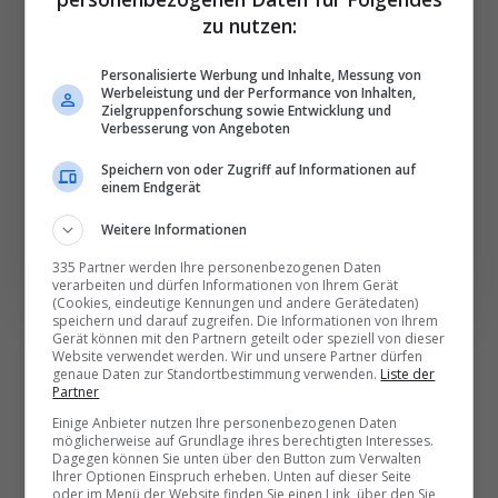
Die wichtigsten und
zu nutzen:
besten News direkt in
Ihr E‑Mail-Postfach
Personalisierte Werbung und Inhalte, Messung von
Werbeleistung und der Performance von Inhalten,
Zielgruppenforschung sowie Entwicklung und
Verbesserung von Angeboten
Täglich oder wöchentlich, mit mehr Insights oder
weniger. Bei Travel­news haben Sie die Wahl.
Speichern von oder Zugriff auf Informationen auf
einem Endgerät
NEWSLETTER ENTDECKEN
Weitere Informationen
335 Partner werden Ihre personenbezogenen Daten
verarbeiten und dürfen Informationen von Ihrem Gerät
(Cookies, eindeutige Kennungen und andere Gerätedaten)
speichern und darauf zugreifen. Die Informationen von Ihrem
Gerät können mit den Partnern geteilt oder speziell von dieser
Website verwendet werden. Wir und unsere Partner dürfen
genaue Daten zur Standortbestimmung verwenden.
Liste der
Partner
Einige Anbieter nutzen Ihre personenbezogenen Daten
möglicherweise auf Grundlage ihres berechtigten Interesses.
Dagegen können Sie unten über den Button zum Verwalten
Ihrer Optionen Einspruch erheben. Unten auf dieser Seite
oder im Menü der Website finden Sie einen Link, über den Sie