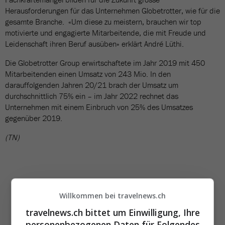
Herausforderungen für das Unternehmen Globetrotter, wie für die
gesamte Branche. «Um diese zu meistern, brauchen wir top
motivierte und engagierte Mitarbeitende, die mit Freude und
Leidenschaft ihren Beruf ausüben» erklärt André Lüthi.
Die Globetrotter Group erwirtschaftete im Jahr 2019 mit 450
Mitarbeitenden einen Umsatz von 243 Mio. In den
darauffolgenden Jahren 20/21 brach der Umsatz um
durchschnittlich 75% ein – im Jahr 2022 rechnet das
Unternehmen mit einem Einbruch von 25% des Umsatzes
gegenüber 2019.
(TN)
Willkommen bei travelnews.ch
travelnews.ch bittet um Einwilligung, Ihre
personenbezogenen Daten für Folgendes