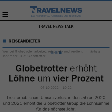
TRAVEL NEWS TALK
NAVIGATION
ÜBERSPRINGEN
REISEANBIETER
Wer bei Globetrotter arbeitet, reist viel - und verdient im nächsten
Jahr mehr. Bild: Globetrotter
Globetrotter
erhöht
Löhne
um
vier Prozent
07.10.2022 – 10:22
Trotz erheblichem Umsatzverlust in den Jahren 2020
und 2021 erhöht die Globetrotter Group die Lohnsumme
für das nächste Jahr.