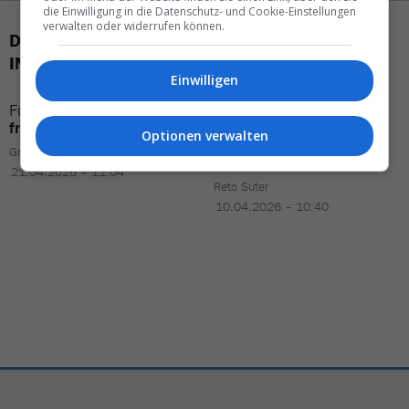
die Einwilligung in die Datenschutz- und Cookie-Einstellungen
verwalten oder widerrufen können.
DAS KÖNNTE SIE AUCH
INTERESSIEREN
Einwilligen
Fünf
Antworten
zum
«Ein
Durchbruch
für
fragilen Reisejahr
Norwegen
– und ein
Optionen verwalten
Reality-Check
für die
Gregor Waser
globale Kreuzfahrt
»
21.04.2026 – 11:04
Reto Suter
10.04.2026 – 10:40