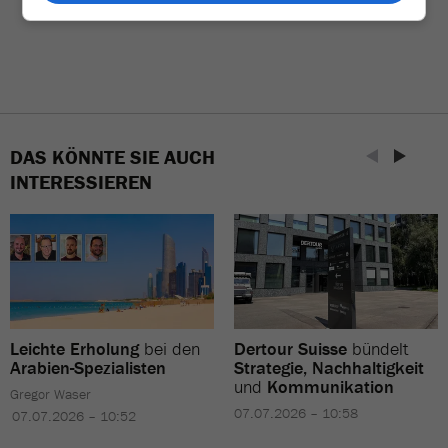
DAS KÖNNTE SIE AUCH
INTERESSIEREN
Leichte Erholung
bei den
Dertour Suisse
bündelt
Arabien-Spezialisten
Strategie, Nachhaltigkeit
und
Kommunikation
Gregor Waser
07.07.2026 – 10:58
07.07.2026 – 10:52