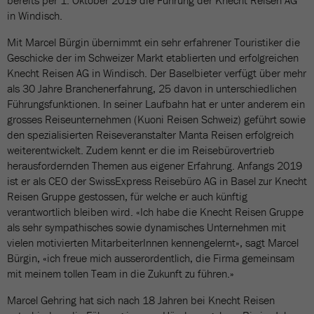
bereits per 1. Oktober 2019 die Führung der Knecht Reisen AG
in Windisch.
Mit Marcel Bürgin übernimmt ein sehr erfahrener Touristiker die
Geschicke der im Schweizer Markt etablierten und erfolgreichen
Knecht Reisen AG in Windisch. Der Baselbieter verfügt über mehr
als 30 Jahre Branchenerfahrung, 25 davon in unterschiedlichen
Führungsfunktionen. In seiner Laufbahn hat er unter anderem ein
grosses Reiseunternehmen (Kuoni Reisen Schweiz) geführt sowie
den spezialisierten Reiseveranstalter Manta Reisen erfolgreich
weiterentwickelt. Zudem kennt er die im Reisebürovertrieb
herausfordernden Themen aus eigener Erfahrung. Anfangs 2019
ist er als CEO der SwissExpress Reisebüro AG in Basel zur Knecht
Reisen Gruppe gestossen, für welche er auch künftig
verantwortlich bleiben wird. «Ich habe die Knecht Reisen Gruppe
als sehr sympathisches sowie dynamisches Unternehmen mit
vielen motivierten MitarbeiterInnen kennengelernt», sagt Marcel
Bürgin, «ich freue mich ausserordentlich, die Firma gemeinsam
mit meinem tollen Team in die Zukunft zu führen.»
Marcel Gehring hat sich nach 18 Jahren bei Knecht Reisen