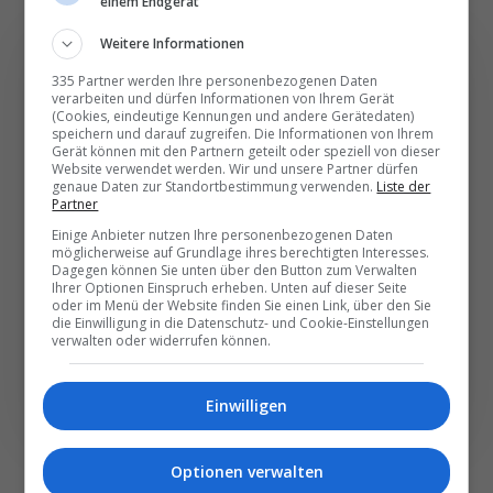
einem Endgerät
Weitere Informationen
335 Partner werden Ihre personenbezogenen Daten
verarbeiten und dürfen Informationen von Ihrem Gerät
(Cookies, eindeutige Kennungen und andere Gerätedaten)
Die wichtigsten und
speichern und darauf zugreifen. Die Informationen von Ihrem
Gerät können mit den Partnern geteilt oder speziell von dieser
besten News direkt in
Website verwendet werden. Wir und unsere Partner dürfen
genaue Daten zur Standortbestimmung verwenden.
Liste der
Ihr E‑Mail-Postfach
Partner
Einige Anbieter nutzen Ihre personenbezogenen Daten
möglicherweise auf Grundlage ihres berechtigten Interesses.
Täglich oder wöchentlich, mit mehr Insights oder
Dagegen können Sie unten über den Button zum Verwalten
weniger. Bei Travel­news haben Sie die Wahl.
Ihrer Optionen Einspruch erheben. Unten auf dieser Seite
oder im Menü der Website finden Sie einen Link, über den Sie
die Einwilligung in die Datenschutz- und Cookie-Einstellungen
verwalten oder widerrufen können.
NEWSLETTER ENTDECKEN
Einwilligen
Optionen verwalten