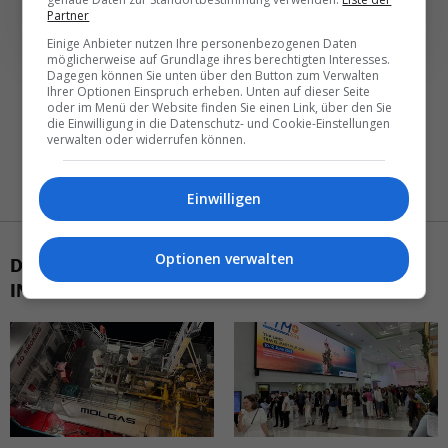
Partner
Einige Anbieter nutzen Ihre personenbezogenen Daten
möglicherweise auf Grundlage ihres berechtigten Interesses.
Dagegen können Sie unten über den Button zum Verwalten
Ihrer Optionen Einspruch erheben. Unten auf dieser Seite
oder im Menü der Website finden Sie einen Link, über den Sie
die Einwilligung in die Datenschutz- und Cookie-Einstellungen
verwalten oder widerrufen können.
Einwilligen
Optionen verwalten
DAS KÖNNTE SIE AUCH
INTERESSIEREN