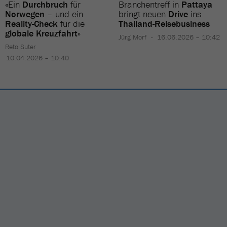
«Ein
Durchbruch
für
Branchentreff in
Pattaya
Norwegen
– und ein
bringt neuen
Drive
ins
Reality-Check
für die
Thailand-Reisebusiness
globale Kreuzfahrt
»
Jürg Morf
16.06.2026 – 10:42
Reto Suter
10.04.2026 – 10:40