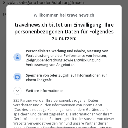
Sitzplatzkategorie bei der Auführung freuen.
(TN)
Willkommen bei travelnews.ch
travelnews.ch bittet um Einwilligung, Ihre
personenbezogenen Daten für Folgendes
zu nutzen:
Personalisierte Werbung und Inhalte, Messung von
Werbeleistung und der Performance von Inhalten,
Zielgruppenforschung sowie Entwicklung und
Die wichtigsten und
Verbesserung von Angeboten
besten News direkt in
Speichern von oder Zugriff auf Informationen auf
Ihr E‑Mail-Postfach
einem Endgerät
Weitere Informationen
Täglich oder wöchentlich, mit mehr Insights oder
335 Partner werden Ihre personenbezogenen Daten
weniger. Bei Travel­news haben Sie die Wahl.
verarbeiten und dürfen Informationen von Ihrem Gerät
(Cookies, eindeutige Kennungen und andere Gerätedaten)
speichern und darauf zugreifen. Die Informationen von Ihrem
Gerät können mit den Partnern geteilt oder speziell von dieser
NEWSLETTER ENTDECKEN
Website verwendet werden. Wir und unsere Partner dürfen
genaue Daten zur Standortbestimmung verwenden.
Liste der