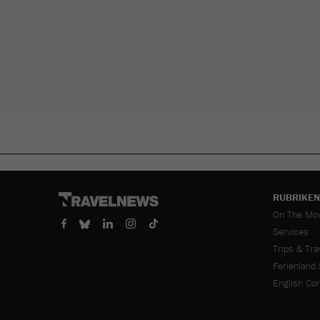
RUBRIKEN
Navigation
On The Mo
überspring
Services
Trips & Tra
Ferienland
English Co