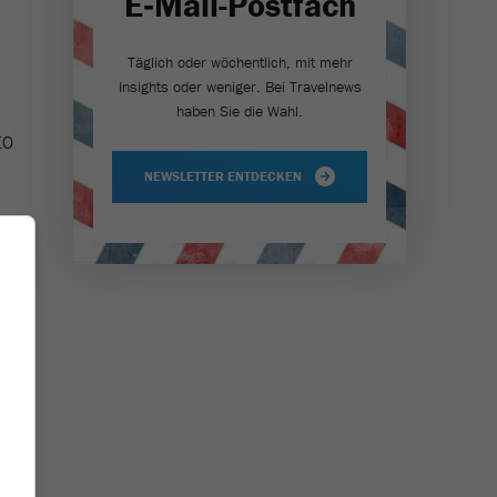
E‑Mail-Postfach
Täglich oder wöchentlich, mit mehr
Insights oder weniger. Bei Travel­news
haben Sie die Wahl.
EO
NEWSLETTER ENTDECKEN