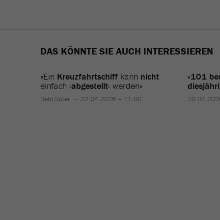
DAS KÖNNTE SIE AUCH INTERESSIEREN
«Ein
Kreuzfahrtschiff
kann
nicht
«101 bes
einfach
‹abgestellt›
werden»
diesjähr
Reto Suter
22.04.2026 – 11:00
20.04.202