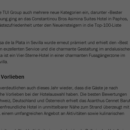
die TUI Group auch mehrere neue Kategorien ein, darunter «Bester
ung ging an das Constantinou Bros Asimina Suites Hotel in Paphos,
ästezufriedenheit unter den Neueinsteigern in die Top-100-Liste
 de la Plata in Sevilla wurde erneut prämiert und erhielt den «Best
nen exzellenten Service und die charmante Gestaltung im andalusische
ta ist ein Vier-Sterne-Hotel in einer charmanten Fussgängerzone im
illa.
 Vorlieben
 verdeutlichen auch dieses Jahr wieder, dass die Gäste je nach
che Vorlieben bei der Hotelauswahl haben. Die besten Bewertungen
hweiz, Deutschland und Österreich erhielt das Acanthus Cennet Baru
lienfreundliche Hotel in unmittelbarer Nähe zum Strand überzeugt mit
 einem umfangreichen Angebot an Aktivitäten sowie kulinarischen