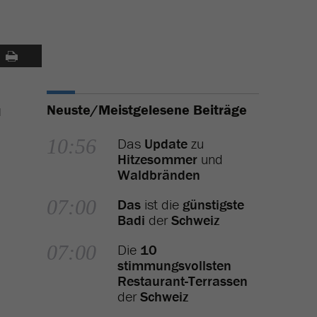
Neuste/Meistgelesene Beiträge
d
10:56
Das
Update
zu
Hitzesommer
und
Waldbränden
07:00
Das
ist die
günstigste
Badi
der
Schweiz
07:00
Die
10
stimmungsvollsten
Restaurant-Terrassen
der
Schweiz