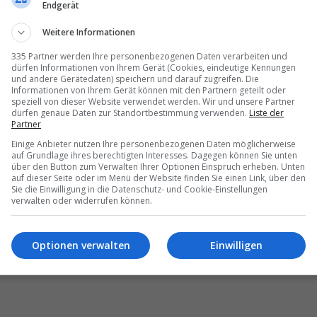
Endgerät
tantinou Bros Asimina Suites Hotel.
E: TUI BLUE Barut Andiz.
Weitere Informationen
10 Casa de la Plata.
335 Partner werden Ihre personenbezogenen Daten verarbeiten und
d: TIME TO SMILE Aparthotel Golden Lodges.
dürfen Informationen von Ihrem Gerät (Cookies, eindeutige Kennungen
 Mittelmeer & Nordafrika: Lindos Blu Luxury Hotel & Suites.
und andere Gerätedaten) speichern und darauf zugreifen. Die
Informationen von Ihrem Gerät können mit den Partnern geteilt oder
 Portugal und Westafrika: Grupotel Parc Natural & Spa.
speziell von dieser Website verwendet werden. Wir und unsere Partner
e: TUI BLUE Olhuveli Romance.
dürfen genaue Daten zur Standortbestimmung verwenden.
Liste der
t: Akra Hotels.
Partner
ward: Metaxa Hospitality Group.
Einige Anbieter nutzen Ihre personenbezogenen Daten möglicherweise
 Lindos Blu Luxury Hotel & Suites.
auf Grundlage ihres berechtigten Interesses. Dagegen können Sie unten
über den Button zum Verwalten Ihrer Optionen Einspruch erheben. Unten
Award: Carmen Riu Güell von RIU Hotels & Resorts.
auf dieser Seite oder im Menü der Website finden Sie einen Link, über den
Sie die Einwilligung in die Datenschutz- und Cookie-Einstellungen
verwalten oder widerrufen können.
Optionen verwalten
Einwilligen