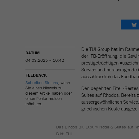
Die TUI Group hat im Rahmen 
DATUM
der ITB-Eröffnung, die Gewi
04.03.2025 – 10:42
prestigeträchtigen Auszeich
Service und herausragende Q
FEEDBACK
ausschliesslich das Feedbac
Schreiben Sie uns
, wenn
Sie einen Hinweis zu
Den begehrten Titel «Bestes 
diesem Artikel haben oder
Suites auf Rhodos. Bereits z
einen Fehler melden
aussergewöhnlichen Service, 
möchten.
griechischen Küste ausgezei
Das Lindos Blu Luxury Hotel & Suites auf R
Bild: TUI