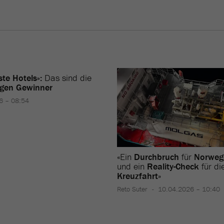
te Hotels»:
Das sind die
igen Gewinner
6 – 08:54
«Ein
Durchbruch
für
Norweg
und ein
Reality-Check
für di
Kreuzfahrt
»
Reto Suter
10.04.2026 – 10:40