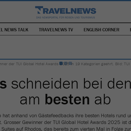
EL NEWS TALK
TRAVELNEWS TV
NAVIGATION
ENGLISH CORNER
ÜBERSPRINGEN
inner der TUI Global Hotel Awards 2025 in 19 Kategorien geehrt. Bild: TUI
s
schneiden bei de
am
besten
ab
p hat anhand von Gästefeedbacks ihre besten Hotels rund 
t. Grosser Gewinner der TUI Global Hotel Awards 2025 ist d
 Suites auf Rhodos, das bereits zum vierten Mal in Folge z