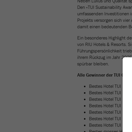
Neben Luxus und Qualität spi
Den «TUI Sustainability Awa
umfassenden Investitionen i
Projekts versorgen sich vier
damit einen bedeutenden Be
Ein besonderes Highlight de
von RIU Hotels & Resorts. Si
Führungspersönlichkeit trie
ihrem Rückzug im Jahr 2025 
spürbar bleiben.
Alle Gewinner der TUI Glob
Bestes Hotel TUI Nord
Bestes Hotel TUI UK &
Bestes Hotel TUI Nied
Bestes Hotel TUI Belgi
Bestes Hotel TUI Fran
Bestes Hotel TUI D/A/
Bestes Hotel TUI Pole
Bestes grosses Hotel: