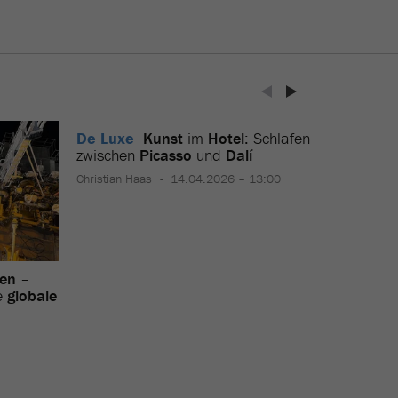
De Luxe
Kunst
im
Hotel
: Schlafen
zwischen
Picasso
und
Dalí
Christian Haas
14.04.2026 – 13:00
en
–
Im
Aust
e
globale
Optimi
Urs Wälter