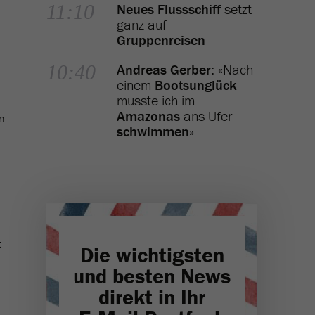
11:10
Neues Flussschiff
setzt
ganz auf
Gruppenreisen
10:40
Andreas Gerber
: «Nach
einem
Bootsunglück
musste ich im
Amazonas
ans Ufer
n
schwimmen
»
t
Die wichtigsten
und besten News
direkt in Ihr