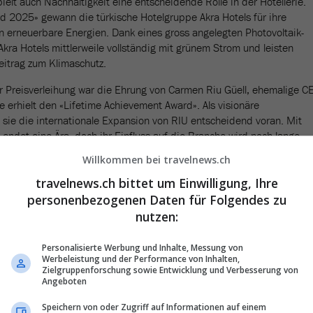
elt auch Nachhaltigkeit eine entscheidende Rolle in der Hotellerie.
rd 2025» gewann die türkische Hotelgruppe Akra Hotels für ihre
n erneuerbare Energien. Dank eines gross angelegten Photovoltaik-
 Akra Hotels mittlerweile vollständig mit grünem Strom und leisten
itrag zum Klimaschutz.
r Preisverleihung war die Ehrung von Carmen Riu Güell, ehemalige C
e erhielt den «Lifetime Achievement Award». Als visionäre
b sie die internationale Expansion von RIU entscheidend voran. Mit
endet eine Ära, doch ihr Einfluss auf die Branche wird noch lange
Willkommen bei travelnews.ch
al Hotel Awards 2025:
travelnews.ch bittet um Einwilligung, Ihre
personenbezogenen Daten für Folgendes zu
ics: Flamingo Paradise Beach Hotel.
nutzen:
 Irland: TUI BLUE Barut Andiz.
erlande: Steigenberger Coraya Beach.
Personalisierte Werbung und Inhalte, Messung von
en: Rixos Sharm El Sheikh Adults Only.
Werbeleistung und der Performance von Inhalten,
kreich: Club Lookéa Maspalomas.
Zielgruppenforschung sowie Entwicklung und Verbesserung von
CH: Acanthus Cennet Barut Collection.
Angeboten
n & Tschechische Republik: Hotel Meryan.
Speichern von oder Zugriff auf Informationen auf einem
 Riu Gran Canaria.