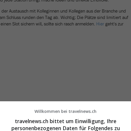
, der Austausch mit Kolleginnen und Kollegen aus der Branche und
m Schluss runden den Tag ab. Wichtig: Die Plätze sind limitiert auf
inen Slot sichern will, sollte sich rasch anmelden.
Hier
geht's zur
Willkommen bei travelnews.ch
travelnews.ch bittet um Einwilligung, Ihre
personenbezogenen Daten für Folgendes zu