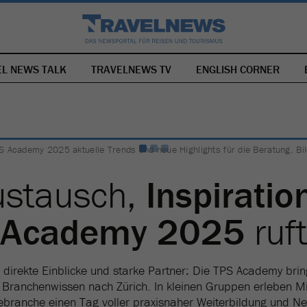
EL NEWS TALK
TRAVELNEWS TV
NAVIGATION
ENGLISH CORNER
ÜBERSPRINGEN
 Academy 2025 aktuelle Trends und neue Highlights für die Beratung. Bil
ustausch,
Inspiratio
Academy 2025
ruft
 direkte Einblicke und starke Partner: Die TPS Academy brin
Branchenwissen nach Zürich. In kleinen Gruppen erleben M
ebranche einen Tag voller praxisnaher Weiterbildung und Ne