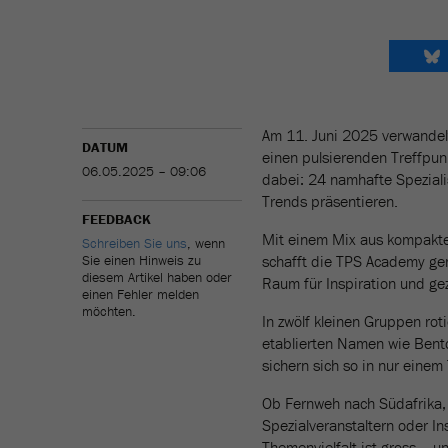
Am 11. Juni 2025 verwandelt 
DATUM
einen pulsierenden Treffpun
06.05.2025 – 09:06
dabei: 24 namhafte Speziali
Trends präsentieren.
FEEDBACK
Mit einem Mix aus kompakte
Schreiben Sie uns
, wenn
Sie einen Hinweis zu
schafft die TPS Academy gen
diesem Artikel haben oder
Raum für Inspiration und ge
einen Fehler melden
möchten.
In zwölf kleinen Gruppen ro
etablierten Namen wie Bento
sichern sich so in nur einem
Ob Fernweh nach Südafrika,
Spezialveranstaltern oder In
Themenvielfalt ist gross – un