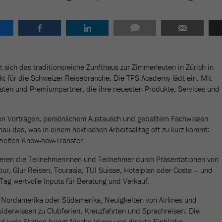
sich das traditionsreiche Zunfthaus zur Zimmerleuten in Zürich in
kt für die Schweizer Reisebranche. Die TPS Academy lädt ein. Mit
sten und Premiumpartner, die ihre neuesten Produkte, Services und
n Vorträgen, persönlichem Austausch und geballtem Fachwissen
au das, was in einem hektischen Arbeitsalltag oft zu kurz kommt:
zielten Know-how-Transfer.
tieren die Teilnehmerinnen und Teilnehmer durch Präsentationen von
ur, Glur Reisen, Tourasia, TUI Suisse, Hotelplan oder Costa – und
 Tag wertvolle Inputs für Beratung und Verkauf.
 Nordamerika oder Südamerika, Neuigkeiten von Airlines und
siderwissen zu Clubferien, Kreuzfahrten und Sprachreisen: Die
d jede Station bringt frische Ideen und direkte Einblicke.