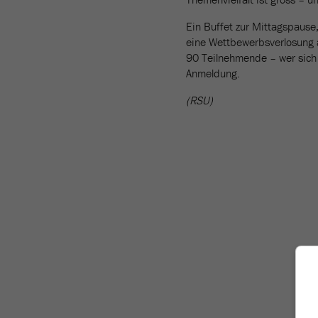
Ein Buffet zur Mittagspause
eine Wettbewerbsverlosung a
90 Teilnehmende – wer sich e
Anmeldung.
(RSU)