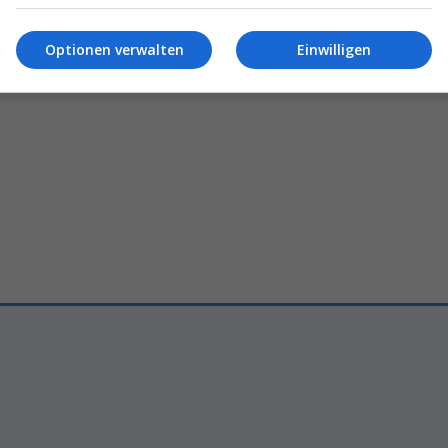
lte Pause
für einen
«Wer
bezahlt
schon
800 Fr
n-Event
mit
Strahlkraft
einen
anderthalbstündigen 
Optionen verwalten
Einwilligen
02.06.2026 – 11:00
Reto Suter
09.07.2026 – 11:09