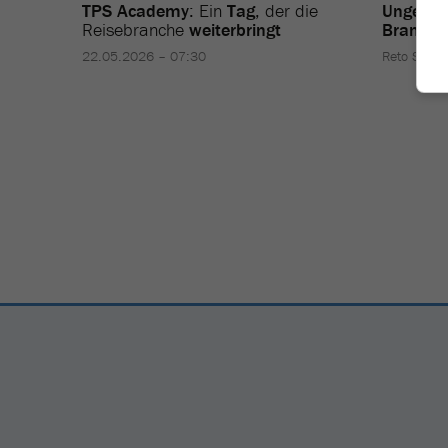
TPS Academy
: Ein
Tag
, der die
Ungewol
Reisebranche
weiterbringt
Branche
22.05.2026 – 07:30
Reto Suter