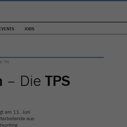
EVENTS
JOBS
d: TN
n
– Die
TPS
gt am 11. Juni
itarbeitende aus
tworking.