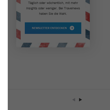
Täglich oder wöchentlich, mit mehr
Insights oder weniger. Bei Travel­news
haben Sie die Wahl.
NEWSLETTER ENTDECKEN