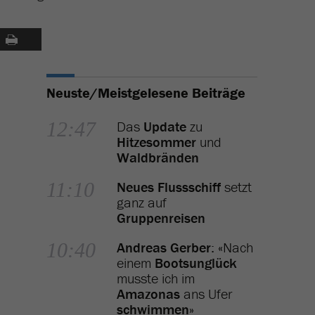
Neuste/Meistgelesene Beiträge
12:47
Das
Update
zu
Hitzesommer
und
Waldbränden
11:10
Neues Flussschiff
setzt
ganz auf
Gruppenreisen
10:40
Andreas Gerber
: «Nach
einem
Bootsunglück
musste ich im
Amazonas
ans Ufer
schwimmen
»