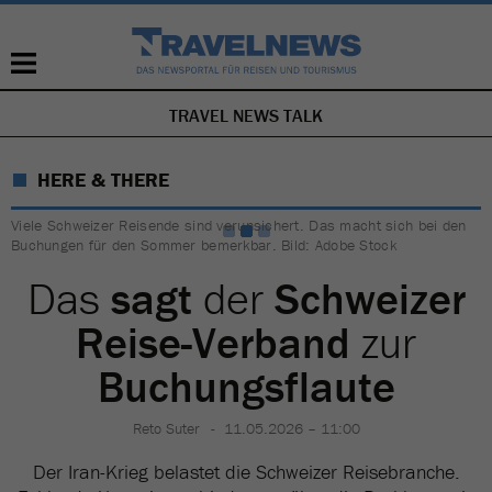
TRAVEL NEWS TALK
NAVIGATION
ÜBERSPRINGEN
HERE & THERE
Viele Schweizer Reisende sind verunsichert. Das macht sich bei den
Buchungen für den Sommer bemerkbar. Bild: Adobe Stock
Das
sagt
der
Schweizer
Reise-Verband
zur
Buchungsflaute
Reto Suter
11.05.2026 – 11:00
Der Iran-Krieg belastet die Schweizer Reisebranche.