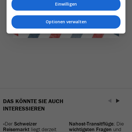
Einwilligen
NEWSLETTER ENTDECKEN
Optionen verwalten
DAS KÖNNTE SIE AUCH
INTERESSIEREN
«Der
Schweizer
Nahost-Transitflüge
: Die
Reisemarkt
liegt derzeit
wichtigsten Fragen
und