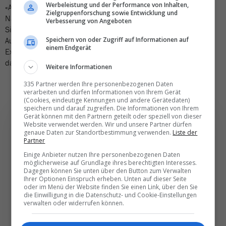
Werbeleistung und der Performance von Inhalten,
«Auch in Hinblick auf die veränderte Situation in unseren
Zielgruppenforschung sowie Entwicklung und
Nachbarländern Deutschland und Österreich sind wir dabei, die
Verbesserung von Angeboten
Situation für die Schweiz zu analysieren und stehen in engem
Speichern von oder Zugriff auf Informationen auf
Austausch mit dem EDA, mit rechtlichen Expertinnen und
einem Endgerät
Experten sowie mit Versicherungen und sind mit Hochdruck
dabei, fundierte Entscheidungsgrundlagen zu schaffen.»
Weitere Informationen
335 Partner werden Ihre personenbezogenen Daten
verarbeiten und dürfen Informationen von Ihrem Gerät
(Cookies, eindeutige Kennungen und andere Gerätedaten)
speichern und darauf zugreifen. Die Informationen von Ihrem
Gerät können mit den Partnern geteilt oder speziell von dieser
Website verwendet werden. Wir und unsere Partner dürfen
genaue Daten zur Standortbestimmung verwenden.
Liste der
Partner
Die wichtigsten und
Einige Anbieter nutzen Ihre personenbezogenen Daten
möglicherweise auf Grundlage ihres berechtigten Interesses.
besten News direkt in
Dagegen können Sie unten über den Button zum Verwalten
Ihrer Optionen Einspruch erheben. Unten auf dieser Seite
Ihr E‑Mail-Postfach
oder im Menü der Website finden Sie einen Link, über den Sie
die Einwilligung in die Datenschutz- und Cookie-Einstellungen
verwalten oder widerrufen können.
Täglich oder wöchentlich, mit mehr Insights oder
weniger. Bei Travel­news haben Sie die Wahl.