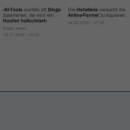
«KI-Tools
würfeln oft
Dinge
Die
Hotellerie
versucht die
zusammen, da wird ein
Airline-Formel
zu kopieren
Haufen halluziniert»
24.02.2026 – 07:16
Gregor Waser
23.07.2026 – 10:51