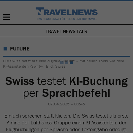
TRAVEL NEWS TALK
NAVIGATION
ÜBERSPRINGEN
FUTURE
Die Swiss setzt auf eine digitale Zukunft – mit neuen Tools wie dem
KI-Assistenten «Swifty». Bild: Swiss
Swiss
testet
KI-Buchung
per
Sprachbefehl
07.04.2025 – 06:45
Einfach sprechen statt klicken: Die Swiss testet als erste
Airline der Lufthansa-Gruppe einen KI-Assistenten, der
Flugbuchungen per Sprache oder Texteingabe erledigt.