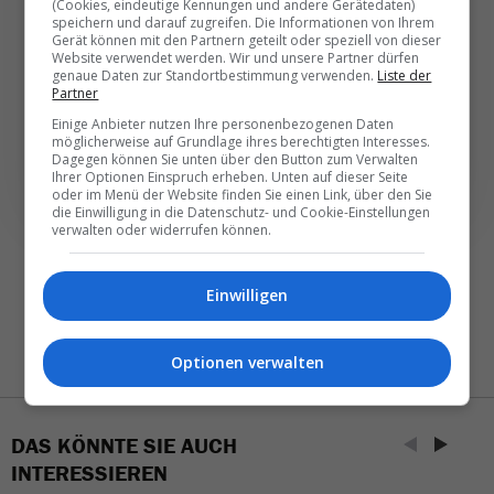
(Cookies, eindeutige Kennungen und andere Gerätedaten)
speichern und darauf zugreifen. Die Informationen von Ihrem
Täglich oder wöchentlich, mit mehr Insights oder
Gerät können mit den Partnern geteilt oder speziell von dieser
weniger. Bei Travel­news haben Sie die Wahl.
Website verwendet werden. Wir und unsere Partner dürfen
genaue Daten zur Standortbestimmung verwenden.
Liste der
Partner
NEWSLETTER ENTDECKEN
Einige Anbieter nutzen Ihre personenbezogenen Daten
möglicherweise auf Grundlage ihres berechtigten Interesses.
Dagegen können Sie unten über den Button zum Verwalten
Ihrer Optionen Einspruch erheben. Unten auf dieser Seite
oder im Menü der Website finden Sie einen Link, über den Sie
die Einwilligung in die Datenschutz- und Cookie-Einstellungen
verwalten oder widerrufen können.
Einwilligen
Optionen verwalten
DAS KÖNNTE SIE AUCH
INTERESSIEREN