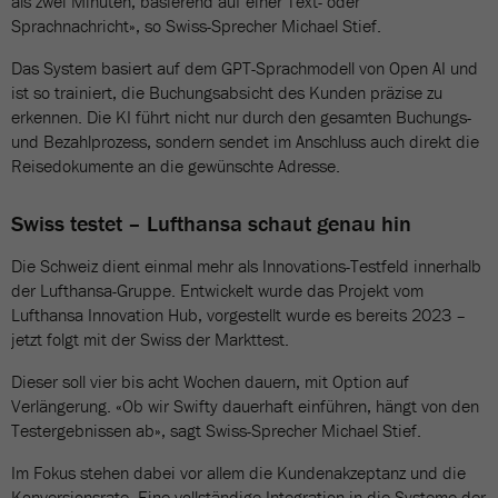
als zwei Minuten, basierend auf einer Text- oder
Sprachnachricht», so Swiss-Sprecher Michael Stief.
Das System basiert auf dem GPT-Sprachmodell von Open AI und
ist so trainiert, die Buchungsabsicht des Kunden präzise zu
erkennen. Die KI führt nicht nur durch den gesamten Buchungs-
und Bezahlprozess, sondern sendet im Anschluss auch direkt die
Reisedokumente an die gewünschte Adresse.
Swiss testet – Lufthansa schaut genau hin
Die Schweiz dient einmal mehr als Innovations-Testfeld innerhalb
der Lufthansa-Gruppe. Entwickelt wurde das Projekt vom
Lufthansa Innovation Hub, vorgestellt wurde es bereits 2023 –
jetzt folgt mit der Swiss der Markttest.
Dieser soll vier bis acht Wochen dauern, mit Option auf
Verlängerung. «Ob wir Swifty dauerhaft einführen, hängt von den
Testergebnissen ab», sagt Swiss-Sprecher Michael Stief.
Im Fokus stehen dabei vor allem die Kundenakzeptanz und die
Konversionsrate. Eine vollständige Integration in die Systeme der