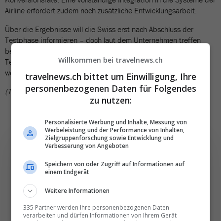
Airline erfordert zudem noch zusätzliche Entwicklungsarbeit.
Über die Ergebnisse will die Swiss erst nach Abschluss der
Testphase informieren – doch laut dem Unternehmen treffen
bereits erste Buchungen über den KI-Assistenten ein. Sollte der
Willkommen bei travelnews.ch
Test erfolgreich verlaufen, dürfte Swifty in Zukunft auch bei
weiteren Airlines der Lufthansa-Gruppe zum Einsatz kommen.
travelnews.ch bittet um Einwilligung, Ihre
personenbezogenen Daten für Folgendes
(TN)
zu nutzen:
Personalisierte Werbung und Inhalte, Messung von
Werbeleistung und der Performance von Inhalten,
Zielgruppenforschung sowie Entwicklung und
Verbesserung von Angeboten
Speichern von oder Zugriff auf Informationen auf
einem Endgerät
Die wichtigsten und
besten News direkt in
Weitere Informationen
Ihr E‑Mail-Postfach
335 Partner werden Ihre personenbezogenen Daten
verarbeiten und dürfen Informationen von Ihrem Gerät