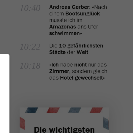
10:40
Andreas Gerber
: «Nach
einem
Bootsunglück
musste ich im
Amazonas
ans Ufer
schwimmen
»
10:22
Die
10 gefährlichsten
Städte
der
Welt
10:18
«
Ich
habe
nicht
nur das
Zimmer
, sondern gleich
das
Hotel gewechselt
»
Die wichtigsten