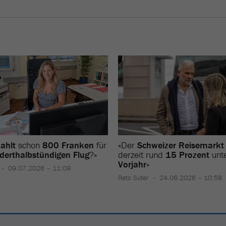
ahlt
schon
800 Franken
für
«Der
Schweizer Reisemarkt
derthalbstündigen Flug
?»
derzeit rund
15 Prozent
unt
Vorjahr
»
09.07.2026 – 11:09
Reto Suter
24.06.2026 – 10:58