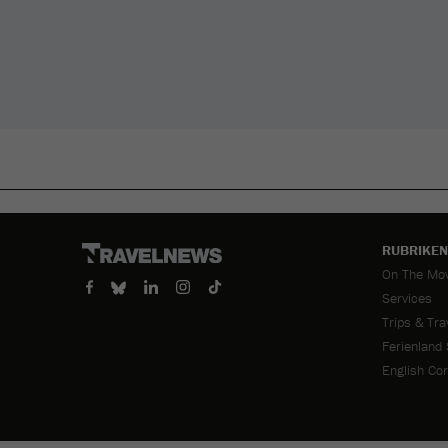
RUBRIKEN
Navigation
On The Mo
überspring
Services
Trips & Tra
Ferienland
English Co