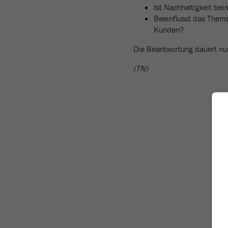
Ist Nachhaltigkeit b
Beeinflusst das Them
Kunden?
Die Beantwortung dauert nu
(TN)