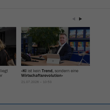
liegt
«KI
ist kein
Trend,
sondern eine
«
Wir
ver
er
Wirtschaftsrevolution»
verkauf
Erfahru
21.07.2026 – 10:53
Nik Eugste