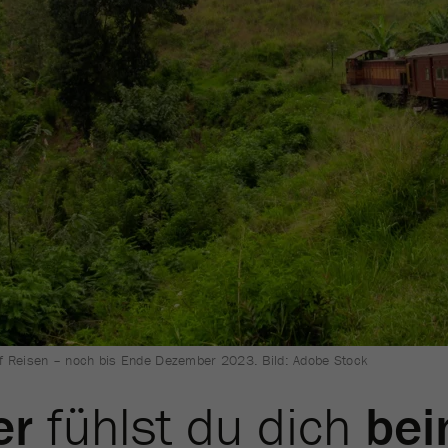
uf Reisen – noch bis Ende Dezember 2023. Bild: Adobe Stock
er
fühlst du dich
be