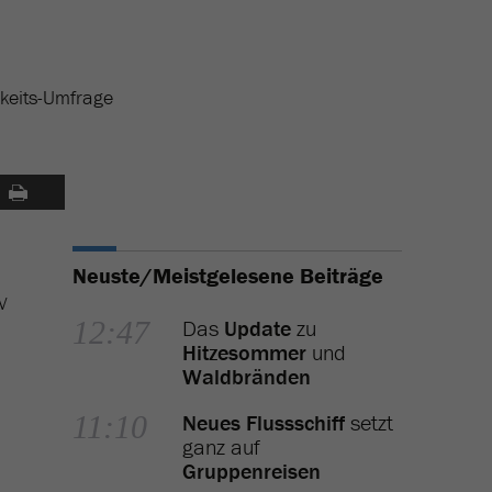
gkeits-Umfrage
Neuste/Meistgelesene Beiträge
RV
12:47
Das
Update
zu
Hitzesommer
und
Waldbränden
11:10
Neues Flussschiff
setzt
ganz auf
Gruppenreisen