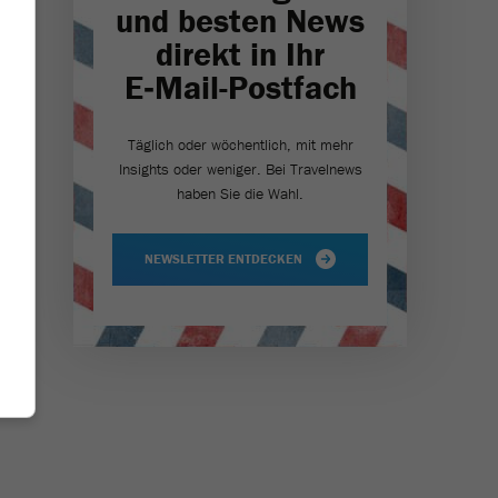
und besten News
direkt in Ihr
E‑Mail-Postfach
Täglich oder wöchentlich, mit mehr
Insights oder weniger. Bei Travel­news
haben Sie die Wahl.
NEWSLETTER ENTDECKEN