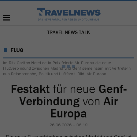
TRAVEL NEWS TALK
NAVIGATION
ÜBERSPRINGEN
FLUG
Im Ritz-Carlton Hotel de la Paix feierte Air Europa die neue
Flugverbindung zwischen Madrid und Genf gemeinsam mit Vertretern
aus Reisebranche, Politik und Luftfahrt. Bild: Air Europa
Festakt
für neue
Genf-
Verbindung
von
Air
Europa
26.06.2026 – 06:19
Die neue Flugverbindung zwischen Madrid und Genf ist