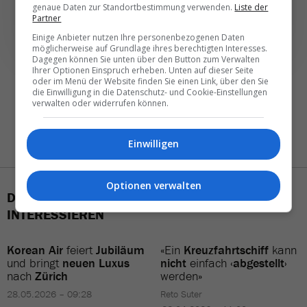
genaue Daten zur Standortbestimmung verwenden.
Liste der
Partner
Einige Anbieter nutzen Ihre personenbezogenen Daten
möglicherweise auf Grundlage ihres berechtigten Interesses.
Dagegen können Sie unten über den Button zum Verwalten
Ihrer Optionen Einspruch erheben. Unten auf dieser Seite
oder im Menü der Website finden Sie einen Link, über den Sie
die Einwilligung in die Datenschutz- und Cookie-Einstellungen
verwalten oder widerrufen können.
Einwilligen
Optionen verwalten
DAS KÖNNTE SIE AUCH
INTERESSIEREN
Korean Air
feiert
Jubiläum
«Ein
Kreuzfahrtschiff
kann
und bringt
neuen Luxus
nicht
einfach
‹abgestellt›
nach
Zürich
werden»
28.05.2026 – 09:28
Reto Suter