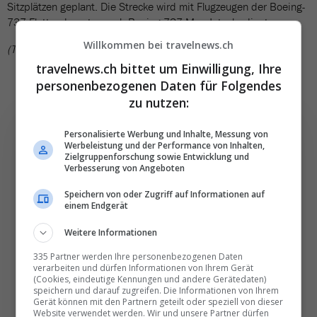
Sitzplätzen geplant. Die Strecke wird mit Flugzeugen der Boeing-
737-Flotte, darunter auch Boeing-737-Max-Jets, bedient.
Willkommen bei travelnews.ch
(TN)
travelnews.ch bittet um Einwilligung, Ihre
personenbezogenen Daten für Folgendes
zu nutzen:
Personalisierte Werbung und Inhalte, Messung von
Werbeleistung und der Performance von Inhalten,
Zielgruppenforschung sowie Entwicklung und
Verbesserung von Angeboten
Die wichtigsten und
besten News direkt in
Speichern von oder Zugriff auf Informationen auf
einem Endgerät
Ihr E‑Mail-Postfach
Weitere Informationen
Täglich oder wöchentlich, mit mehr Insights oder
335 Partner werden Ihre personenbezogenen Daten
verarbeiten und dürfen Informationen von Ihrem Gerät
weniger. Bei Travel­news haben Sie die Wahl.
(Cookies, eindeutige Kennungen und andere Gerätedaten)
speichern und darauf zugreifen. Die Informationen von Ihrem
Gerät können mit den Partnern geteilt oder speziell von dieser
Website verwendet werden. Wir und unsere Partner dürfen
NEWSLETTER ENTDECKEN