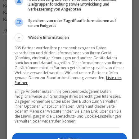
Zielgruppenforschung sowie Entwicklung und
Kanton Tessin: Mendrisio, Verzasca
Verbesserung von Angeboten
Kanton Uri: Andermatt, Rütli
Kanton Wallis: Nendaz, Saas-Fee
Speichern von oder Zugriff auf Informationen auf
einem Endgerät
(TN)
Weitere Informationen
335 Partner werden Ihre personenbezogenen Daten
verarbeiten und dürfen Informationen von Ihrem Gerät
(Cookies, eindeutige Kennungen und andere Gerätedaten)
speichern und darauf zugreifen. Die Informationen von Ihrem
Gerät können mit den Partnern geteilt oder speziell von dieser
Website verwendet werden. Wir und unsere Partner dürfen
genaue Daten zur Standortbestimmung verwenden.
Liste der
Partner
Die wichtigsten und
Einige Anbieter nutzen Ihre personenbezogenen Daten
besten News direkt in
möglicherweise auf Grundlage ihres berechtigten Interesses.
Dagegen können Sie unten über den Button zum Verwalten
Ihr E‑Mail-Postfach
Ihrer Optionen Einspruch erheben. Unten auf dieser Seite
oder im Menü der Website finden Sie einen Link, über den Sie
die Einwilligung in die Datenschutz- und Cookie-Einstellungen
verwalten oder widerrufen können.
Täglich oder wöchentlich, mit mehr Insights oder
weniger. Bei Travel­news haben Sie die Wahl.