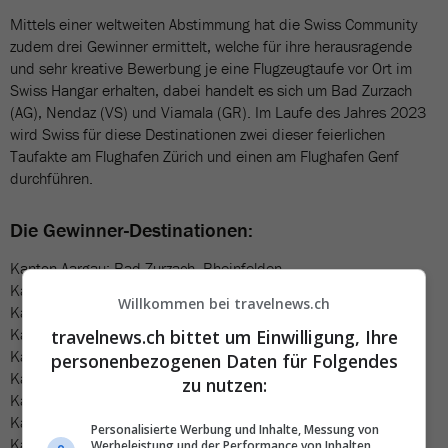
Mittels einer weltweiten Abstimmung hat die Swiss Community
zudem drei Gewinner ermittelt, welche für ihre herausragende
und sehr kreative Bewerbung je eine Flugzeugtaufe vor Ort im
Swiss Hangar erhalten, dabei handelt es sich um Bad Zurzach
(AG), Nendaz (VS) und Viamala (GR). Im Laufe des Jahres 2023
wird Swiss für diese Destinationen zwei dieser feierlichen
Taufakte am Flughafen Zürich und einen am Flughafen Genf
durchführen.
Die Gewinner-Destinationen:
Kanton Aargau: Bad Zurzach, Rheinfelden
Kanton Bern: Haslital
Willkommen bei travelnews.ch
Kanton Fribourg: La Gruyère
Kanton Glarus: Braunwald
travelnews.ch bittet um Einwilligung, Ihre
Kanton Graubünden: Lenzerheide, Val Surses, Viamala
personenbezogenen Daten für Folgendes
Kanton Luzern: Sempach, Willisau
zu nutzen:
Kanton Schwyz: Brunnen, Morschach
Kanton Solothurn: Solothurn
Personalisierte Werbung und Inhalte, Messung von
Kanton St. Gallen: Rapperswil-Jona
Werbeleistung und der Performance von Inhalten,