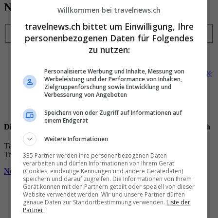
Neuste/Meistgelesene Beiträge
Willkommen bei travelnews.ch
travelnews.ch bittet um Einwilligung, Ihre
Neuste
Meistgelesene
personenbezogenen Daten für Folgendes
zu nutzen:
12:47
Das
Update
zu
Hitzesommer
und
Waldbränden
11:10
Neues Flussschiff
setzt ganz auf
Gruppenreisen
Personalisierte Werbung und Inhalte, Messung von
10:40
Andreas Gerber
: «Nach einem
Bootsunglück
musste
Werbeleistung und der Performance von Inhalten,
ich im
Amazonas
ans Ufer
schwimmen
»
Zielgruppenforschung sowie Entwicklung und
10:22
Die
10 gefährlichsten Städte
der
Welt
Verbesserung von Angeboten
10:18
«
Ich
habe
nicht
nur das
Zimmer
, sondern gleich das
Hotel gewechselt
»
Speichern von oder Zugriff auf Informationen auf
einem Endgerät
Die wichtigsten und besten News direkt in Ihr E‑Mail-Postfach
Weitere Informationen
Täglich oder wöchentlich, mit mehr Insights oder weniger. Bei
Travel­news haben Sie die Wahl.
335 Partner werden Ihre personenbezogenen Daten
verarbeiten und dürfen Informationen von Ihrem Gerät
(Cookies, eindeutige Kennungen und andere Gerätedaten)
Newsletter entdecken
speichern und darauf zugreifen. Die Informationen von Ihrem
Gerät können mit den Partnern geteilt oder speziell von dieser
Website verwendet werden. Wir und unsere Partner dürfen
genaue Daten zur Standortbestimmung verwenden.
Liste der
Partner