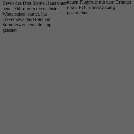
neuen Flugroute mit dem Gründer
Bevor das Drei-Sterne-Haus unter
D
und CEO Tomislav Lang
neuer Führung in die nächste
I
gesprochen.
Wintersaison startet, hat
F
Travelnews das Hotel ein
E
Sommerwochenende lang
e
getestet.
D
A