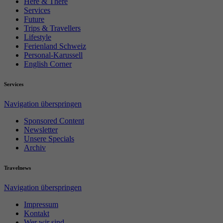
Here & There
Services
Future
Trips & Travellers
Lifestyle
Ferienland Schweiz
Personal-Karussell
English Corner
Services
Navigation überspringen
Sponsored Content
Newsletter
Unsere Specials
Archiv
Travelnews
Navigation überspringen
Impressum
Kontakt
Wer wir sind