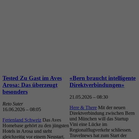
Tested
Zu
Gast
im
Aves
«
Bern
braucht
intelligente
Arosa
: Das
überzeugt
Direktverbindungen
»
besonders
21.05.2026 – 08:30
Reto Suter
1
Here & There
Mit der neuen
16.06.2026 – 08:05
Direktverbindung zwischen Bern
T
und München will das Startup
Ferienland Schweiz
Das Aves
T
Vini eine Lücke im
Homebase gehört zu den jüngsten
L
Regionalflugverkehr schliessen.
Hotels in Arosa und steht
e
Travelnews hat zum Start der
gleichzeitig vor einem Neustart.
d