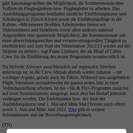
gibt Saisonangestellten die Möglichkeit, die Sommermonate über
Vollzeit als Flugbegleiterin bzw. Flugbegleiter zu arbeiten. Das
Ausbildungsprogramm beinhaltet sämtliche Einführungskurse und
Schulungen in Zürich-Kloten sowie die Einführungsflüge in der
Kabine. «Mit unseren flexiblen Arbeitszeiten bieten wir
Skilehrerinnen und Skilehrern sowie allen anderen saisonal
Angestellten eine spannende Möglichkeit, die Sommermonate mit
einer abwechslungsreichen und verantwortungsvollen Tätigkeit zu
überbrücken und zum Start der Wintersaison 2022/23 wieder auf der
Skipiste zu stehen», sagt Franz Lindauer, der als Head of Cabin
Crew für die Einführung des neuen Programms verantwortlich ist.
Da Helvetic Airways ausschliesslich auf regionalen Strecken
unterwegs ist, ist die Crew oftmals abends wieder zuhause – ein
wichtiger Aspekt, gerade auch für Eltern. Während neu ausgebildete
Flight Attendants normalerweise ihr ganzes erstes Jahr in einer
Vollzeitanstellung arbeiten, ist das «Ski & Fly»-Programm zunächst
auf zwei Sommersaisons ausgelegt, kann aber bei Bedarf jederzeit
verlängert werden. Die Eintrittsdaten bzw. der Start der
Ausbildungskurse sind 1. Mai und Mitte Mai (Termin noch offen)
sowie 1. Juni und Mitte Juni 2022.
Hier
gibt es weitere
Informationen und die Bewerbungsmöglichkeit.
(TN)