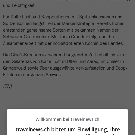
und Leichtigkeit.
Für Kalte Lust sind Kooperationen mit Spitzenköchinnen und
Spitzenköchen längst Teil der Markenstrategie. Bereits früher
entstanden gemeinsame Sorten mit bekannten Namen der
Schweizer Gastronomie. Mit Tanja Grandits folgt nun die
Zusammenarbeit mit der höchstdotierten Köchin des Landes.
Die Glacé -Kreation ist während begrenzter Zeit erhältlich – in
den Gelaterias von Kalte Lust in Olten und Aarau, im Chalet in
Grindelwald sowie über ausgewählte Verkaufsstellen und Coop-
Filialen in der ganzen Schweiz.
(TN)
Willkommen bei travelnews.ch
travelnews.ch bittet um Einwilligung, Ihre