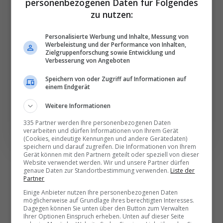
personenbezogenen Daten für Folgendes
Die wichtigsten und
zu nutzen:
besten News direkt in
Ihr E‑Mail-Postfach
Personalisierte Werbung und Inhalte, Messung von
Werbeleistung und der Performance von Inhalten,
Zielgruppenforschung sowie Entwicklung und
Verbesserung von Angeboten
Täglich oder wöchentlich, mit mehr Insights oder
weniger. Bei Travel­news haben Sie die Wahl.
Speichern von oder Zugriff auf Informationen auf
einem Endgerät
NEWSLETTER ENTDECKEN
Weitere Informationen
335 Partner werden Ihre personenbezogenen Daten
verarbeiten und dürfen Informationen von Ihrem Gerät
(Cookies, eindeutige Kennungen und andere Gerätedaten)
speichern und darauf zugreifen. Die Informationen von Ihrem
Gerät können mit den Partnern geteilt oder speziell von dieser
Website verwendet werden. Wir und unsere Partner dürfen
genaue Daten zur Standortbestimmung verwenden.
Liste der
Partner
Einige Anbieter nutzen Ihre personenbezogenen Daten
möglicherweise auf Grundlage ihres berechtigten Interesses.
Dagegen können Sie unten über den Button zum Verwalten
Ihrer Optionen Einspruch erheben. Unten auf dieser Seite