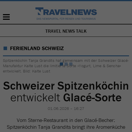
TRAVEL NEWS TALK
NAVIGATION
ÜBERSPRINGEN
FERIENLAND SCHWEIZ
Spitzenköchin Tanja Grandits hat gemeinsam mit der Schweizer Glacé-
Manufaktur Kalte Lust die limitierte Sorte «Yogurt, Lime & Sencha»
entwickelt. Bild: Kalte Lust
Schweizer Spitzenköchin
entwickelt
Glacé-Sorte
01.06.2026 – 16:27
Vom Sterne-Restaurant in den Glacé-Becher:
Spitzenköchin Tanja Grandits bringt ihre Aromenküche