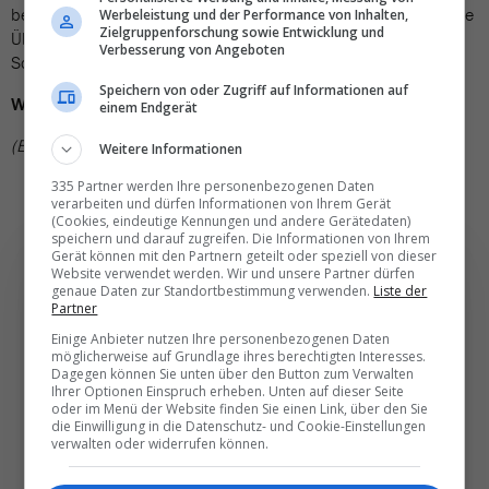
beiden Hotels Moxy und Elite bieten schliesslich Pakete inklusive
Werbeleistung und der Performance von Inhalten,
Zielgruppenforschung sowie Entwicklung und
Übernachtung, Frühstück und Eintritt in den Jardin des Vins an.
Verbesserung von Angeboten
So kann die Gartenparty am nächsten Tag gleich weitergehen.
Speichern von oder Zugriff auf Informationen auf
Weitere Infos:
www.siontourisme.ch,
www.jardin-des-vins.ch
einem Endgerät
(BHA)
Weitere Informationen
335 Partner werden Ihre personenbezogenen Daten
verarbeiten und dürfen Informationen von Ihrem Gerät
(Cookies, eindeutige Kennungen und andere Gerätedaten)
speichern und darauf zugreifen. Die Informationen von Ihrem
Gerät können mit den Partnern geteilt oder speziell von dieser
Website verwendet werden. Wir und unsere Partner dürfen
genaue Daten zur Standortbestimmung verwenden.
Liste der
Partner
Die wichtigsten und
Einige Anbieter nutzen Ihre personenbezogenen Daten
möglicherweise auf Grundlage ihres berechtigten Interesses.
besten News direkt in
Dagegen können Sie unten über den Button zum Verwalten
Ihrer Optionen Einspruch erheben. Unten auf dieser Seite
Ihr E‑Mail-Postfach
oder im Menü der Website finden Sie einen Link, über den Sie
die Einwilligung in die Datenschutz- und Cookie-Einstellungen
verwalten oder widerrufen können.
Täglich oder wöchentlich, mit mehr Insights oder