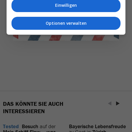
weniger. Bei Travel­news haben Sie die Wahl.
Einwilligen
NEWSLETTER ENTDECKEN
Optionen verwalten
DAS KÖNNTE SIE AUCH
INTERESSIEREN
Tested
Besuch
auf der
Bayerische Lebensfreude
Mein Schiff Flow
–
was
zu Gast in
Zürich