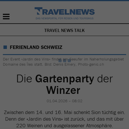
TRAVEL NEWS TALK
NAVIGATION
ÜBERSPRINGEN
FERIENLAND SCHWEIZ
Der Event «Jardin des Vins» findet am Seeufer im Naherholungsgebiet
Domaine des Îles statt. Bild: Denis Emery, Photo-genic.ch
Die
Gartenparty
der
Winzer
01.04.2026 – 08:02
Zwischen dem 14. und 16. Mai schenkt Sion tüchtig ein.
Denn der «Jardin des Vins» ist zurück, und das mit über
220 Weinen und ausgelassener Atmosphäre.