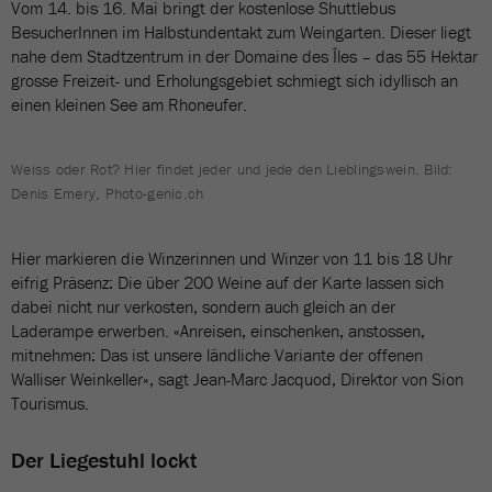
Vom 14. bis 16. Mai bringt der kostenlose Shuttlebus
BesucherInnen im Halbstundentakt zum Weingarten. Dieser liegt
nahe dem Stadtzentrum in der Domaine des Îles – das 55 Hektar
grosse Freizeit- und Erholungsgebiet schmiegt sich idyllisch an
einen kleinen See am Rhoneufer.
Weiss oder Rot? Hier findet jeder und jede den Lieblingswein. Bild:
Denis Emery, Photo-genic.ch
Hier markieren die Winzerinnen und Winzer von 11 bis 18 Uhr
eifrig Präsenz: Die über 200 Weine auf der Karte lassen sich
dabei nicht nur verkosten, sondern auch gleich an der
Laderampe erwerben. «Anreisen, einschenken, anstossen,
mitnehmen: Das ist unsere ländliche Variante der offenen
Walliser Weinkeller», sagt Jean-Marc Jacquod, Direktor von Sion
Tourismus.
Der Liegestuhl lockt