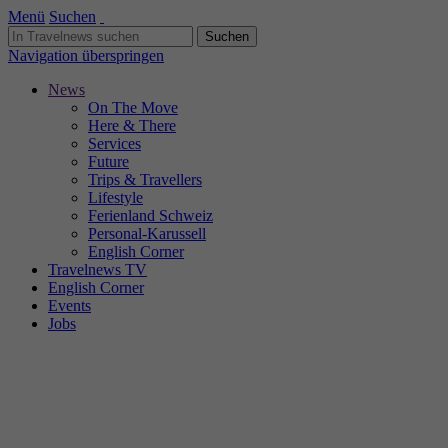
Menü
Suchen
Navigation überspringen
News
On The Move
Here & There
Services
Future
Trips & Travellers
Lifestyle
Ferienland Schweiz
Personal-Karussell
English Corner
Travelnews TV
English Corner
Events
Jobs