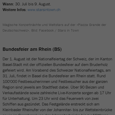
Wann:
30. Juli bis 9. August.
Weitere Infos:
www.starsintown.ch
Magische Konzertnächte und Weltstars auf der «Piazza Grande der
Deutschschweiz». Bild: Facebook / Stars in Town
Bundesfeier am Rhein (BS)
Der 1. August ist der Nationalfeiertag der Schweiz, der im Kanton
Basel-Stadt mit der offiziellen Bundesfeier auf dem Bruderholz
gefeiert wird. Am Vorabend des Schweizer Nationalfeiertags, am
31. Juli, findet in Basel die Bundesfeier am Rhein statt. Rund
100'000 Festbesucherinnen und Festbesucher aus der ganzen
Region sind jeweils am Stadtfest dabei. Über 90 Beizen und
Verkaufsstände sowie zahlreiche Live-Konzerte sorgen ab 17 Uhr
für Unterhaltung. Um 23 Uhr wird das Feuerwerk von zwei
Schiffen aus gezündet. Das Festgelände erstreckt sich am
Kleinbasler Rheinufer von der Johanniter- bis zur Wettsteinbrücke