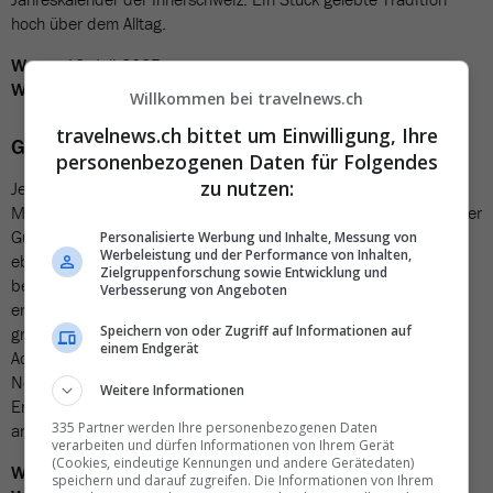
hoch über dem Alltag.
Wann:
13. Juli 2025.
Weitere Infos:
www.rigi-schwingen.ch
Willkommen bei travelnews.ch
travelnews.ch bittet um Einwilligung, Ihre
Gurtenfestival (BE)
personenbezogenen Daten für Folgendes
zu nutzen:
Jeden Sommer zieht das Gurtenfestival rund 80’000
Musikbegeisterte auf den Berner Hausberg. Ob gemütlich mit der
Gurtenbahn oder sportlich zu Fuss – der Weg hinauf gehört
Personalisierte Werbung und Inhalte, Messung von
Werbeleistung und der Performance von Inhalten,
ebenso zum Erlebnis wie das einzigartige Gelände und die
Zielgruppenforschung sowie Entwicklung und
beeindruckende Aussicht auf die Alpen. Oben angekommen
Verbesserung von Angeboten
erwarten die Besucherinnen und Besucher Konzerte auf drei
Speichern von oder Zugriff auf Informationen auf
grossen Bühnen: Neben national und international bekannten
einem Endgerät
Acts auf Haupt- und Zeltbühne sorgen vielversprechende
Newcomer auf der stimmungsvollen Waldbühne für
Weitere Informationen
Entdeckungsmomente. Zum Line-Up gehören dieses Jahr unter
335 Partner werden Ihre personenbezogenen Daten
anderem Macklemore, Nina Chuba und Franz Ferdinand.
verarbeiten und dürfen Informationen von Ihrem Gerät
(Cookies, eindeutige Kennungen und andere Gerätedaten)
Wann:
16. bis 19. Juli 2025.
speichern und darauf zugreifen. Die Informationen von Ihrem