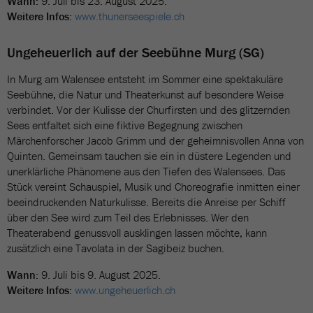
Wann:
9. Juli bis 23. August 2025.
Weitere Infos:
www.thunerseespiele.ch
Ungeheuerlich auf der Seebühne Murg (SG)
In Murg am Walensee entsteht im Sommer eine spektakuläre
Seebühne, die Natur und Theaterkunst auf besondere Weise
verbindet. Vor der Kulisse der Churfirsten und des glitzernden
Sees entfaltet sich eine fiktive Begegnung zwischen
Märchenforscher Jacob Grimm und der geheimnisvollen Anna von
Quinten. Gemeinsam tauchen sie ein in düstere Legenden und
unerklärliche Phänomene aus den Tiefen des Walensees. Das
Stück vereint Schauspiel, Musik und Choreografie inmitten einer
beeindruckenden Naturkulisse. Bereits die Anreise per Schiff
über den See wird zum Teil des Erlebnisses. Wer den
Theaterabend genussvoll ausklingen lassen möchte, kann
zusätzlich eine Tavolata in der Sagibeiz buchen.
Wann:
9. Juli bis 9. August 2025.
Weitere Infos:
www.ungeheuerlich.ch