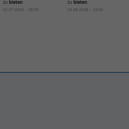
zu
bieten
zu
bieten
02.07.2026 – 08:35
04.06.2026 – 13:00