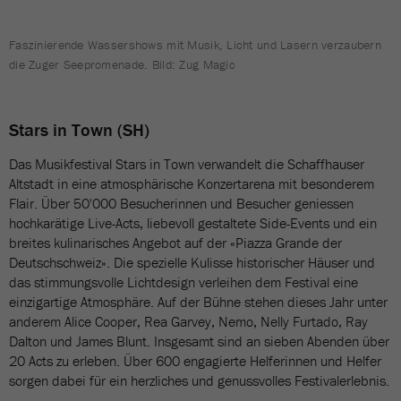
Faszinierende Wassershows mit Musik, Licht und Lasern verzaubern
die Zuger Seepromenade. Bild: Zug Magic
Stars in Town (SH)
Das Musikfestival Stars in Town verwandelt die Schaffhauser
Altstadt in eine atmosphärische Konzertarena mit besonderem
Flair. Über 50'000 Besucherinnen und Besucher geniessen
hochkarätige Live-Acts, liebevoll gestaltete Side-Events und ein
breites kulinarisches Angebot auf der «Piazza Grande der
Deutschschweiz». Die spezielle Kulisse historischer Häuser und
das stimmungsvolle Lichtdesign verleihen dem Festival eine
einzigartige Atmosphäre. Auf der Bühne stehen dieses Jahr unter
anderem Alice Cooper, Rea Garvey, Nemo, Nelly Furtado, Ray
Dalton und James Blunt. Insgesamt sind an sieben Abenden über
20 Acts zu erleben. Über 600 engagierte Helferinnen und Helfer
sorgen dabei für ein herzliches und genussvolles Festivalerlebnis.