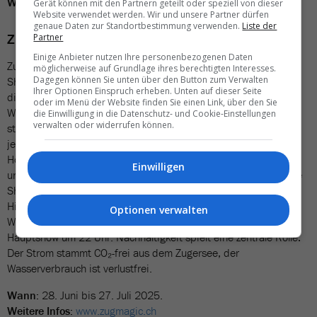
Weitere Infos
:
www.gurtenfestival.ch
Gerät können mit den Partnern geteilt oder speziell von dieser
Website verwendet werden. Wir und unsere Partner dürfen
genaue Daten zur Standortbestimmung verwenden.
Liste der
Zug Magic (ZG)
Partner
Einige Anbieter nutzen Ihre personenbezogenen Daten
Zug Magic bringt auch in seiner dritten Ausgabe Magie,
möglicherweise auf Grundlage ihres berechtigten Interesses.
Dagegen können Sie unten über den Button zum Verwalten
Showkunst und Emotionen an die Zuger Seepromenade und in
Ihrer Optionen Einspruch erheben. Unten auf dieser Seite
die Innenstadt. Das Festival begeistert mit spektakulären
oder im Menü der Website finden Sie einen Link, über den Sie
Wassershows, die jeweils abends von Dienstag bis Sonntag
die Einwilligung in die Datenschutz- und Cookie-Einstellungen
verwalten oder widerrufen können.
stattfinden. Neu sind drei verschiedene Shows im Programm –
jede mit eigener Handschrift. «Filmmusik» inszeniert grosse
Hollywood-Momente, während «Abetüür Zugerland» mit Humor
Einwilligen
und Heimatgefühl eine Reise rund um den Zugersee erzählt. Die
Show «Pioniere der elektronischen Dancemusik» feiert die
Highlights eines halben Jahrhunderts Clubkultur. Kurze
Optionen verwalten
Wassershows ab 18 Uhr münden täglich in eine eindrucksvolle
Hauptshow um 22 Uhr. Nachhaltigkeit spielt eine zentrale Rolle:
Der Strom stammt CO₂-frei aus dem Zugersee, der
Wasserverbrauch ist verlustfrei.
Wann:
28. Juni bis 27. Juli 2025.
Weitere Infos:
www.zugmagic.ch