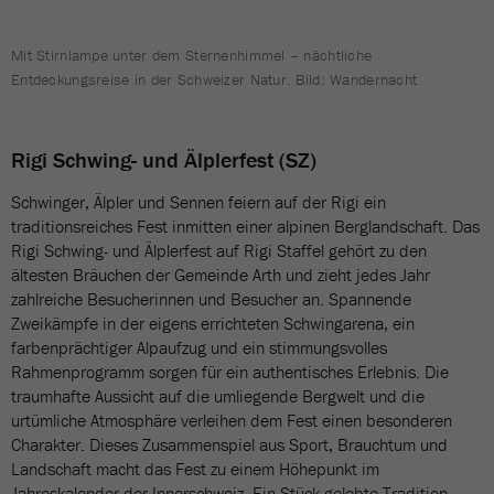
Mit Stirnlampe unter dem Sternenhimmel – nächtliche
Entdeckungsreise in der Schweizer Natur. Bild: Wandernacht
Rigi Schwing- und Älplerfest (SZ)
Schwinger, Älpler und Sennen feiern auf der Rigi ein
traditionsreiches Fest inmitten einer alpinen Berglandschaft. Das
Rigi Schwing- und Älplerfest auf Rigi Staffel gehört zu den
ältesten Bräuchen der Gemeinde Arth und zieht jedes Jahr
zahlreiche Besucherinnen und Besucher an. Spannende
Zweikämpfe in der eigens errichteten Schwingarena, ein
farbenprächtiger Alpaufzug und ein stimmungsvolles
Rahmenprogramm sorgen für ein authentisches Erlebnis. Die
traumhafte Aussicht auf die umliegende Bergwelt und die
urtümliche Atmosphäre verleihen dem Fest einen besonderen
Charakter. Dieses Zusammenspiel aus Sport, Brauchtum und
Landschaft macht das Fest zu einem Höhepunkt im
Jahreskalender der Innerschweiz. Ein Stück gelebte Tradition