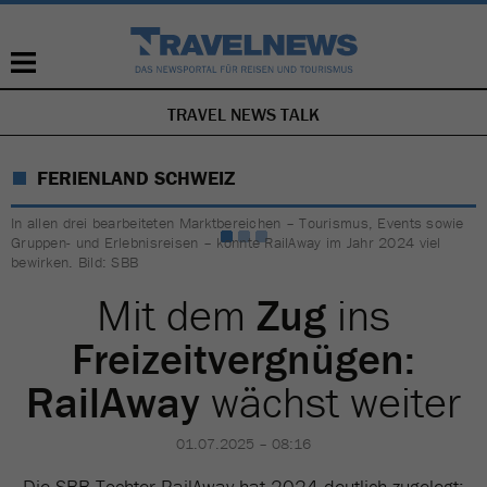
TRAVEL NEWS TALK
NAVIGATION
ÜBERSPRINGEN
FERIENLAND SCHWEIZ
In allen drei bearbeiteten Marktbereichen – Tourismus, Events sowie
Gruppen- und Erlebnisreisen – konnte RailAway im Jahr 2024 viel
bewirken. Bild: SBB
Mit dem
Zug
ins
Freizeitvergnügen:
RailAway
wächst weiter
01.07.2025 – 08:16
Die SBB-Tochter RailAway hat 2024 deutlich zugelegt: