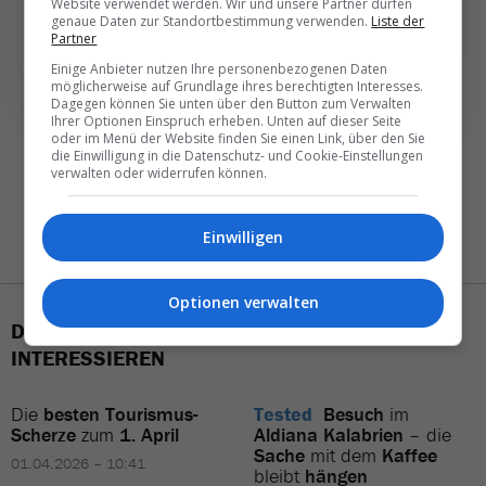
Website verwendet werden. Wir und unsere Partner dürfen
NEWSLETTER ENTDECKEN
genaue Daten zur Standortbestimmung verwenden.
Liste der
Partner
Einige Anbieter nutzen Ihre personenbezogenen Daten
möglicherweise auf Grundlage ihres berechtigten Interesses.
Dagegen können Sie unten über den Button zum Verwalten
Ihrer Optionen Einspruch erheben. Unten auf dieser Seite
oder im Menü der Website finden Sie einen Link, über den Sie
die Einwilligung in die Datenschutz- und Cookie-Einstellungen
verwalten oder widerrufen können.
Einwilligen
Optionen verwalten
DAS KÖNNTE SIE AUCH
INTERESSIEREN
Die
besten Tourismus-
Tested
Besuch
im
Scherze
zum
1. April
Aldiana Kalabrien
– die
Sache
mit dem
Kaffee
01.04.2026 – 10:41
bleibt
hängen