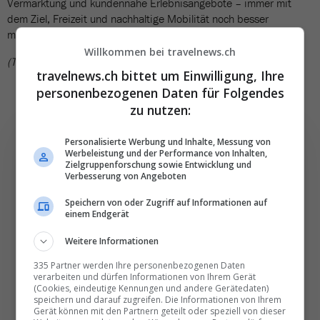
Vermarktung und kundennahe Erlebnisangebote – immer mit
dem Ziel, Freizeit und nachhaltige Mobilität noch besser
miteinander zu verbinden.
Willkommen bei travelnews.ch
(TN)
travelnews.ch bittet um Einwilligung, Ihre
personenbezogenen Daten für Folgendes
zu nutzen:
Personalisierte Werbung und Inhalte, Messung von
Werbeleistung und der Performance von Inhalten,
Zielgruppenforschung sowie Entwicklung und
Verbesserung von Angeboten
Die wichtigsten und
Speichern von oder Zugriff auf Informationen auf
besten News direkt in
einem Endgerät
Ihr E‑Mail-Postfach
Weitere Informationen
335 Partner werden Ihre personenbezogenen Daten
Täglich oder wöchentlich, mit mehr Insights oder
verarbeiten und dürfen Informationen von Ihrem Gerät
weniger. Bei Travel­news haben Sie die Wahl.
(Cookies, eindeutige Kennungen und andere Gerätedaten)
speichern und darauf zugreifen. Die Informationen von Ihrem
Gerät können mit den Partnern geteilt oder speziell von dieser