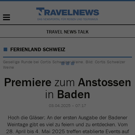
TRAVEL NEWS TALK
NAVIGATION
ÜBERSPRINGEN
FERIENLAND SCHWEIZ
Gesellige Runde bei Cortis Schweizer Weine. Bild: Cortis Schweizer
Weine
Premiere
zum
Anstossen
in
Baden
03.04.2025 – 07:17
Hoch die Gläser: An der ersten Ausgabe der Badener
Weintage gibt es viel zu feiern und zu entdecken. Vom
28. April bis 4. Mai 2025 treffen etablierte Events auf