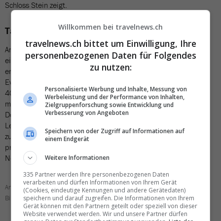
Schloss Stein zeigt.
Willkommen bei travelnews.ch
Tavolata vor der neuen Weinbar
travelnews.ch bittet um Einwilligung, Ihre
Anlässlich der Badener Weintage können Interessierte bereits
personenbezogenen Daten für Folgendes
einen Blick in die umgebaute «Fassbar» werfen, welche bald
zu nutzen:
eröffnet wird. Die Besichtigung der neuen Weinbar und
Eventlocation in der Altstadt beschränkt sich allerdings auf die
Personalisierte Werbung und Inhalte, Messung von
40 Personen, welche sich ein Ticket für die zugehörige Tavolata
Werbeleistung und der Performance von Inhalten,
mit Degustation vom 1. Mai gesichert haben: An diesem
Zielgruppenforschung sowie Entwicklung und
Verbesserung von Angeboten
Donnerstag können Gäste am langen Tisch auf der Gasse
Leckereien von Antipasti über Käseplatten und Teigwaren bis
Speichern von oder Zugriff auf Informationen auf
zum Dessert geniessen und dazu zehn ausgewählte Weine
einem Endgerät
probieren – für musikalischen Schwung sorgen zwei Meister der
Neuen Kurkapelle Baden.
Weitere Informationen
335 Partner werden Ihre personenbezogenen Daten
verarbeiten und dürfen Informationen von Ihrem Gerät
Anstossen kann man vielerorts – hier zum Beispiel bei «Armando’s».
(Cookies, eindeutige Kennungen und andere Gerätedaten)
Bild: Armando’s pane e vino
speichern und darauf zugreifen. Die Informationen von Ihrem
Gerät können mit den Partnern geteilt oder speziell von dieser
Website verwendet werden. Wir und unsere Partner dürfen