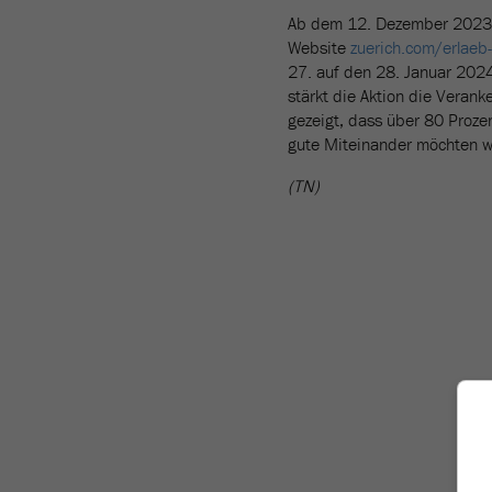
Ab dem 12. Dezember 2023 s
Website
zuerich.com/erlaeb-
27. auf den 28. Januar 2024
stärkt die Aktion die Verank
gezeigt, dass über 80 Prozen
gute Miteinander möchten wi
(TN)