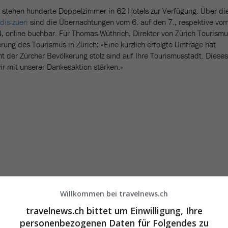
tehen hunderte Doppelzimmer in 62 Hotels zur Verfügung. Über di
dis-zueri
sind die Übernachtungen vom 6. auf den 7., respektive vo
, online buchbar. Für Thomas Wüthrich, Direktor von Zürich Tourismu
erung des Tourismus in Zürich: «Eine kürzlich erfolgte Umfrage hat
t der Zürcher Bevölkerung stolz sind auf Ihre Tourismusstadt. Dieses
r mit unserer Dankesaktion stärken.»
Willkommen bei travelnews.ch
travelnews.ch bittet um Einwilligung, Ihre
personenbezogenen Daten für Folgendes zu