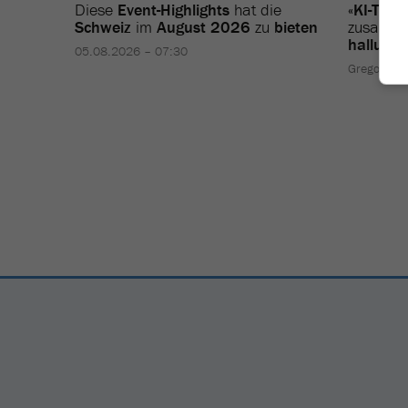
Diese
Event-Highlights
hat die
«KI-Tool
Schweiz
im
August 2026
zu
bieten
zusamme
halluzini
05.08.2026 – 07:30
Gregor Wa