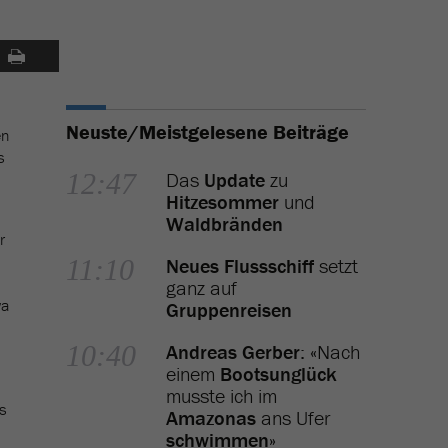
Neuste/Meistgelesene Beiträge
en
s
12:47
Das
Update
zu
Hitzesommer
und
Waldbränden
r
11:10
Neues Flussschiff
setzt
ganz auf
wa
Gruppenreisen
10:40
Andreas Gerber
: «Nach
einem
Bootsunglück
musste ich im
s
Amazonas
ans Ufer
schwimmen
»