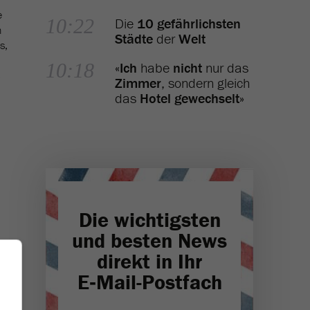
e
10:22
Die
10 gefährlichsten
m
Städte
der
Welt
s,
10:18
«
Ich
habe
nicht
nur das
Zimmer
, sondern gleich
das
Hotel gewechselt
»
Die wichtigsten
und besten News
direkt in Ihr
E‑Mail-Postfach