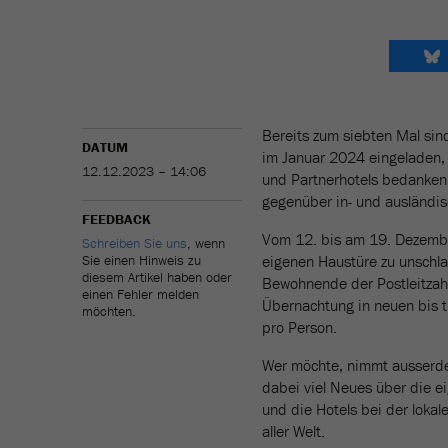
Bereits zum siebten Mal si
DATUM
im Januar 2024 eingeladen, 
12.12.2023 – 14:06
und Partnerhotels bedanken 
gegenüber in- und ausländis
FEEDBACK
Vom 12. bis am 19. Dezembe
Schreiben Sie uns
, wenn
Sie einen Hinweis zu
eigenen Haustüre zu unschla
diesem Artikel haben oder
Bewohnende der Postleitzah
einen Fehler melden
Übernachtung in neuen bis tr
möchten.
pro Person.
Wer möchte, nimmt ausserdem
dabei viel Neues über die e
und die Hotels bei der loka
aller Welt.