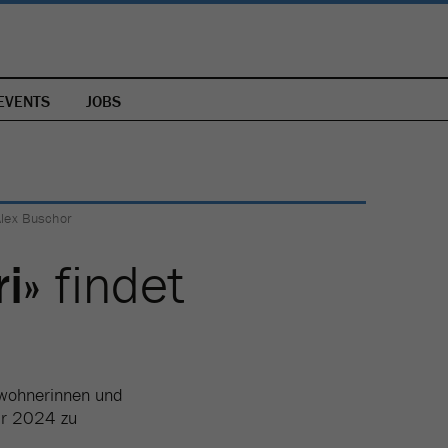
EVENTS
JOBS
Alex Buschor
i»
findet
nwohnerinnen und
ar 2024 zu