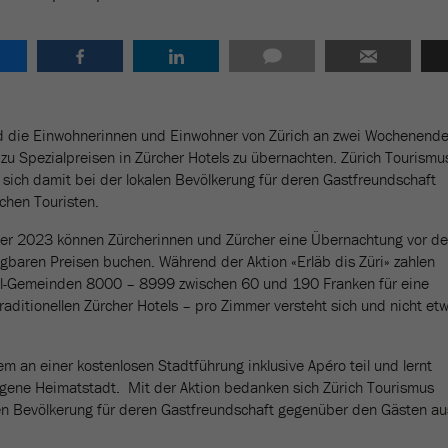
nd die Einwohnerinnen und Einwohner von Zürich an zwei Wochenend
zu Spezialpreisen in Zürcher Hotels zu übernachten. Zürich Tourismu
sich damit bei der lokalen Bevölkerung für deren Gastfreundschaft
chen Touristen.
r 2023 können Zürcherinnen und Zürcher eine Übernachtung vor de
gbaren Preisen buchen. Während der Aktion «Erläb dis Züri» zahlen
l-Gemeinden 8000 – 8999 zwischen 60 und 190 Franken für eine
aditionellen Zürcher Hotels – pro Zimmer versteht sich und nicht et
 an einer kostenlosen Stadtführung inklusive Apéro teil und lernt
igene Heimatstadt. Mit der Aktion bedanken sich Zürich Tourismus
len Bevölkerung für deren Gastfreundschaft gegenüber den Gästen au