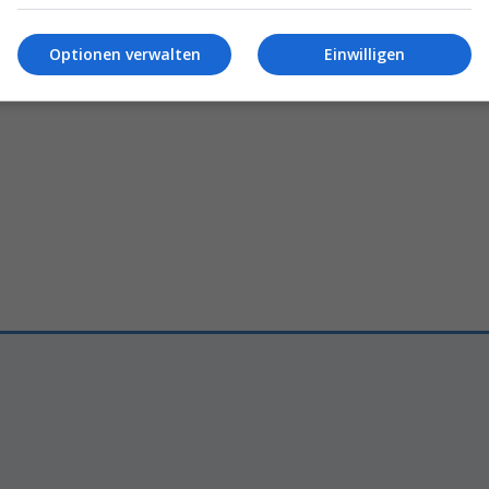
s
würfeln oft
Dinge
Äthiopien
fordert
Dubai
un
n, da wird ein
Haufen
heraus
ert»
Optionen verwalten
Einwilligen
Daniel Tschudy
16.05.2026 – 07
ser
23.07.2026 – 10:51