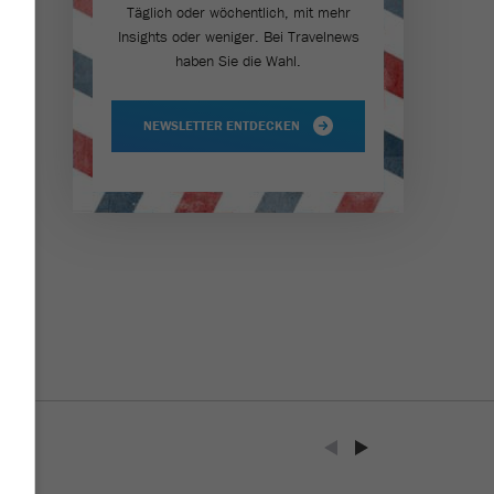
Täglich oder wöchentlich, mit mehr
Insights oder weniger. Bei Travel­news
haben Sie die Wahl.
NEWSLETTER ENTDECKEN