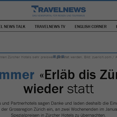
EL NEWS TALK
TRAVELNEWS TV
NAVIGATION
ENGLISH CORNER
ÜBERSPRINGEN
nen Zürcher Hotels sehr preiswert getestet werden. Bild: zuerich.com / 
ammer
«Erläb dis Zür
wieder
statt
s und Partnerhotels sagen Danke und laden deshalb die Ei
 der Grossregion Zürich ein, an zwei Wochenenden im Janu
Spezialpreisen in Zürcher Hotels zu übernachten.