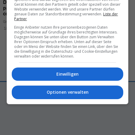
DTH Travel
on a
growth
Uganda attracts
visitors
Gerät können mit den Partnern geteilt oder speziell von dieser
path:
«The signs point to
with the
Big Seven
Website verwendet werden. Wir und unsere Partner dürfen
continued success
»
genaue Daten zur Standortbestimmung verwenden.
Liste der
Gregor Waser
Partner
Gregor Waser
17.02.2026 – 16:33
Einige Anbieter nutzen Ihre personenbezogenen Daten
18.03.2026 – 08:11
möglicherweise auf Grundlage ihres berechtigten Interesses.
Dagegen können Sie unten über den Button zum Verwalten
Ihrer Optionen Einspruch erheben. Unten auf dieser Seite
oder im Menü der Website finden Sie einen Link, über den Sie
die Einwilligung in die Datenschutz- und Cookie-Einstellungen
verwalten oder widerrufen können.
Einwilligen
Optionen verwalten