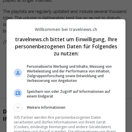
played at longer intervals.
The playlists are regularly updated and include several thousand
titles. The volume is deliberately kept low so as not to disturb
consultations. The music is not intended as background noise,
Willkommen bei travelnews.ch
but as part of the branch experience.
travelnews.ch bittet um Einwilligung, Ihre
(TN)
personenbezogenen Daten für Folgendes
zu nutzen:
Personalisierte Werbung und Inhalte, Messung von
Werbeleistung und der Performance von Inhalten,
Zielgruppenforschung sowie Entwicklung und
Verbesserung von Angeboten
Speichern von oder Zugriff auf Informationen auf
einem Endgerät
Weitere Informationen
DAS KÖNNTE SIE AUCH
335 Partner werden Ihre personenbezogenen Daten
INTERESSIEREN
verarbeiten und dürfen Informationen von Ihrem Gerät
(Cookies, eindeutige Kennungen und andere Gerätedaten)
speichern und darauf zugreifen. Die Informationen von Ihrem