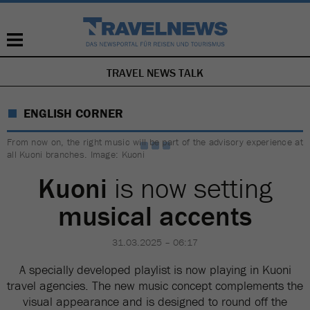
TRAVEL NEWS TALK
SKIP
NAVIGATION
ENGLISH CORNER
From now on, the right music will be part of the advisory experience at
all Kuoni branches. Image: Kuoni
Kuoni
is now setting
musical accents
31.03.2025 – 06:17
A specially developed playlist is now playing in Kuoni
travel agencies. The new music concept complements the
visual appearance and is designed to round off the